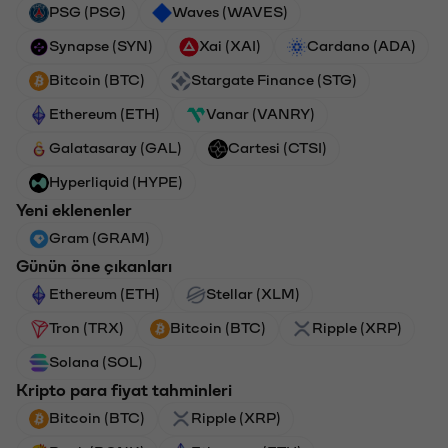
PSG (PSG)
Waves (WAVES)
Synapse (SYN)
Xai (XAI)
Cardano (ADA)
Bitcoin (BTC)
Stargate Finance (STG)
Ethereum (ETH)
Vanar (VANRY)
Galatasaray (GAL)
Cartesi (CTSI)
Hyperliquid (HYPE)
Yeni eklenenler
Gram (GRAM)
Günün öne çıkanları
Ethereum (ETH)
Stellar (XLM)
Tron (TRX)
Bitcoin (BTC)
Ripple (XRP)
Solana (SOL)
Kripto para fiyat tahminleri
Bitcoin (BTC)
Ripple (XRP)