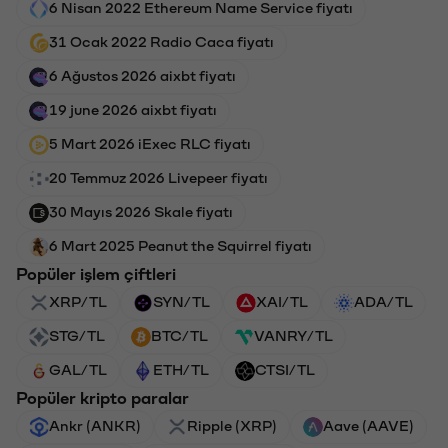
6 Nisan 2022 Ethereum Name Service fiyatı
31 Ocak 2022 Radio Caca fiyatı
6 Ağustos 2026 aixbt fiyatı
19 june 2026 aixbt fiyatı
5 Mart 2026 iExec RLC fiyatı
20 Temmuz 2026 Livepeer fiyatı
30 Mayıs 2026 Skale fiyatı
6 Mart 2025 Peanut the Squirrel fiyatı
Popüler işlem çiftleri
XRP/TL
SYN/TL
XAI/TL
ADA/TL
STG/TL
BTC/TL
VANRY/TL
GAL/TL
ETH/TL
CTSI/TL
Popüler kripto paralar
Ankr (ANKR)
Ripple (XRP)
Aave (AAVE)