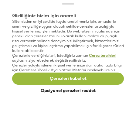
Gizliliğiniz bizim için önemli
Sitemizden en iyi şekilde faydalanabilmeniz için, amaçlarla
sınırlı ve gizliliğe uygun olacak şekilde çerezler aracılığıyla
kişisel verileriniz işlenmektedir. Bu web sitesinin çalışması için
gerekli olan çerezler zorunlu olarak kullanılmakta olup, açık
rıza vermeniz halinde deneyiminizi iyileştirmek, hizmetlerimizi
geliştirmek ve kişiselleştirme yapabilmek için farklı çerez türleri
kullanılabilecektir.
Çerezlerle verdiğiniz izni, istediğiniz zaman
Çerez tercihleri
sayfasını ziyaret ederek değiştirebilirsiniz.
Çerezler yoluyla işlenen kişisel verilerinize dair daha fazla bilgi
için Çerezlere Yönelik Aydınlatma Metni'ni inceleyebilirsiniz.
Çerezleri kabul et
Opsiyonel çerezleri reddet
Paribu’yu keşfet