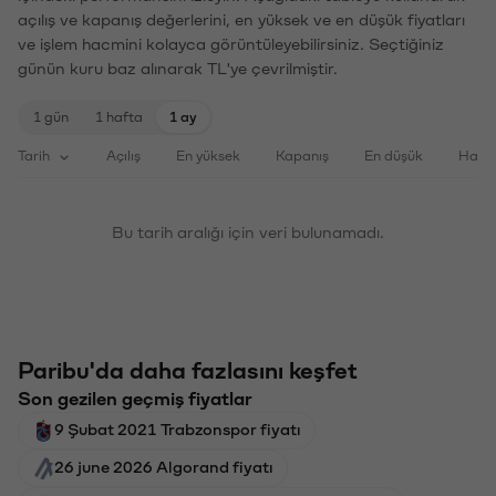
açılış ve kapanış değerlerini, en yüksek ve en düşük fiyatları
ve işlem hacmini kolayca görüntüleyebilirsiniz. Seçtiğiniz
günün kuru baz alınarak TL'ye çevrilmiştir.
1 gün
1 hafta
1 ay
Tarih
Açılış
En yüksek
Kapanış
En düşük
Haci
Bu tarih aralığı için veri bulunamadı.
Paribu'da daha fazlasını keşfet
Son gezilen geçmiş fiyatlar
9 Şubat 2021 Trabzonspor fiyatı
26 june 2026 Algorand fiyatı