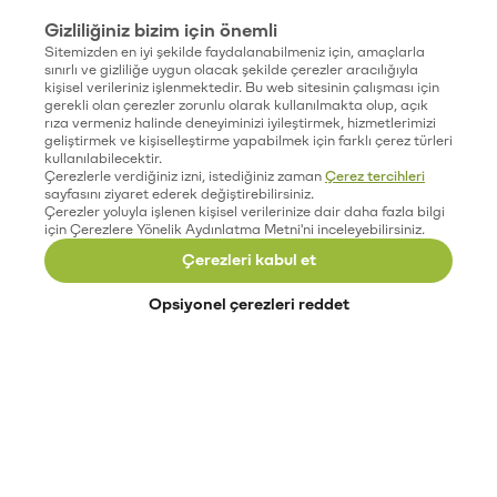
Gizliliğiniz bizim için önemli
Sitemizden en iyi şekilde faydalanabilmeniz için, amaçlarla
sınırlı ve gizliliğe uygun olacak şekilde çerezler aracılığıyla
kişisel verileriniz işlenmektedir. Bu web sitesinin çalışması için
gerekli olan çerezler zorunlu olarak kullanılmakta olup, açık
rıza vermeniz halinde deneyiminizi iyileştirmek, hizmetlerimizi
geliştirmek ve kişiselleştirme yapabilmek için farklı çerez türleri
kullanılabilecektir.
Çerezlerle verdiğiniz izni, istediğiniz zaman
Çerez tercihleri
sayfasını ziyaret ederek değiştirebilirsiniz.
Çerezler yoluyla işlenen kişisel verilerinize dair daha fazla bilgi
için Çerezlere Yönelik Aydınlatma Metni'ni inceleyebilirsiniz.
Çerezleri kabul et
Opsiyonel çerezleri reddet
Paribu’yu keşfet
Eğitimler