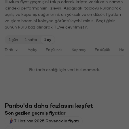
Illuvium fiyat geçmişini takip ederek kripto varlıkların zaman
içindeki performansını izleyin. Aşağıdaki tabloyu kullanarak
açılış ve kapanış değerlerini, en yüksek ve en düşük fiyatları
ve işlem hacmini kolayca görüntüleyebilirsiniz. Seçtiğiniz
günün kuru baz alınarak TL'ye çevrilmiştir.
1 gün
1 hafta
1 ay
Tarih
Açılış
En yüksek
Kapanış
En düşük
Haci
Bu tarih aralığı için veri bulunamadı.
Paribu'da daha fazlasını keşfet
Son gezilen geçmiş fiyatlar
7 Haziran 2025 Ravencoin fiyatı