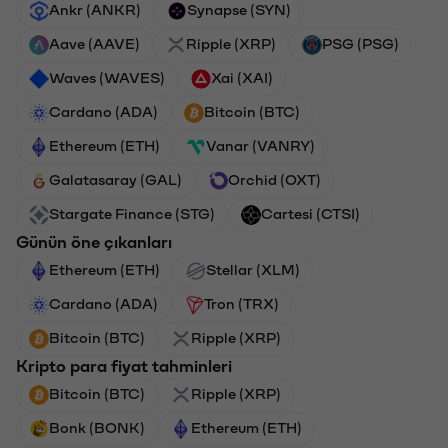
Ankr (ANKR)
Synapse (SYN)
Aave (AAVE)
Ripple (XRP)
PSG (PSG)
Waves (WAVES)
Xai (XAI)
Cardano (ADA)
Bitcoin (BTC)
Ethereum (ETH)
Vanar (VANRY)
Galatasaray (GAL)
Orchid (OXT)
Stargate Finance (STG)
Cartesi (CTSI)
Günün öne çıkanları
Ethereum (ETH)
Stellar (XLM)
Cardano (ADA)
Tron (TRX)
Bitcoin (BTC)
Ripple (XRP)
Kripto para fiyat tahminleri
Bitcoin (BTC)
Ripple (XRP)
Bonk (BONK)
Ethereum (ETH)