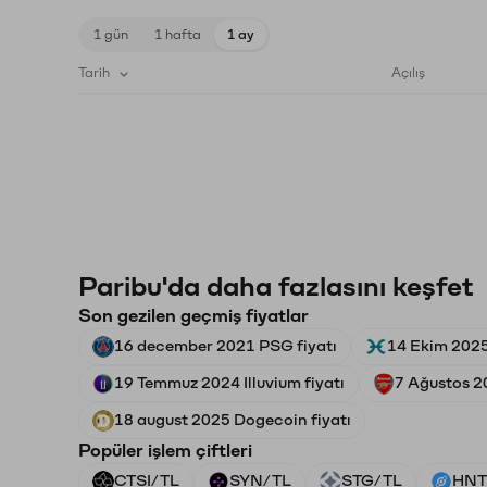
1 gün
1 hafta
1 ay
Tarih
Açılış
Paribu'da daha fazlasını keşfet
Son gezilen geçmiş fiyatlar
16 december 2021 PSG fiyatı
14 Ekim 2025
19 Temmuz 2024 Illuvium fiyatı
7 Ağustos 2
18 august 2025 Dogecoin fiyatı
Popüler işlem çiftleri
CTSI/TL
SYN/TL
STG/TL
HNT