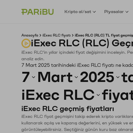
Kripto al/sat
Piyasalar
Anasayfa
iExec RLC fiyatı
iExec RLC (RLC) TL fiyat geçmiş
iExec RLC (RLC) Geçm
iExec RLC'in yıllar içindeki fiyat değişimini inceleyin. 
analiz edin.
7 Mart 2025 tarihindeki iExec RLC fiyatı ne kad
7
Mart
2025
t
iExec RLC
fiya
iExec RLC geçmiş fiyatları
iExec RLC fiyat geçmişini takip ederek kripto varlıklar
kullanarak açılış ve kapanış değerlerini, en yüksek ve e
görüntüleyebilirsiniz. Seçtiğiniz günün kuru baz alınarak