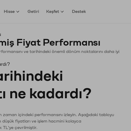
Hisse
Getiri
Keşfet
Destek
i
iş Fiyat Performansı
Performansını ve tarihindeki önemli dönüm noktalarını daha iyi
ardı?
arihindeki
tı ne kadardı?
ın zaman içindeki performansını izleyin. Aşağıdaki tabloyu
n düşük fiyatları ve işlem hacmini kolayca
 TL'ye çevrilmiştir.