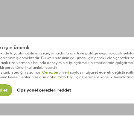
im için önemli
kilde faydalanabilmeniz için, amaçlarla sınırlı ve gizliliğe uygun olacak şekild
 verileriniz işlenmektedir. Bu web sitesinin çalışması için gerekli olan çerezler 
açık rıza vermeniz halinde deneyiminizi iyileştirmek, hizmetlerimizi geliştirmek
lı çerez türleri kullanılabilecektir.
iz izni, istediğiniz zaman
Çerez tercihleri
sayfasını ziyaret ederek değiştirebilir
enen kişisel verilerinize dair daha fazla bilgi için Çerezlere Yönelik Aydınlatma
l et
Opsiyonel çerezleri reddet