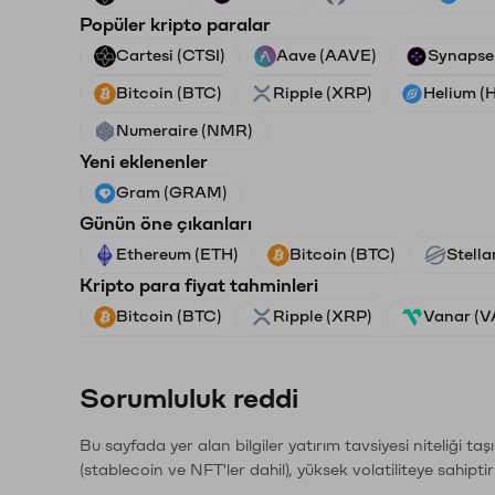
Popüler kripto paralar
Cartesi (CTSI)
Aave (AAVE)
Synapse
Bitcoin (BTC)
Ripple (XRP)
Helium (
Numeraire (NMR)
Yeni eklenenler
Gram (GRAM)
Günün öne çıkanları
Ethereum (ETH)
Bitcoin (BTC)
Stella
Kripto para fiyat tahminleri
Bitcoin (BTC)
Ripple (XRP)
Vanar (
Sorumluluk reddi
Bu sayfada yer alan bilgiler yatırım tavsiyesi niteliği ta
(stablecoin ve NFT'ler dahil), yüksek volatiliteye sahipti