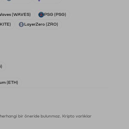
aves (WAVES)
PSG (PSG)
(KITE)
LayerZero (ZRO)
)
um (ETH)
li herhangi bir öneride bulunmaz. Kripto varlıklar