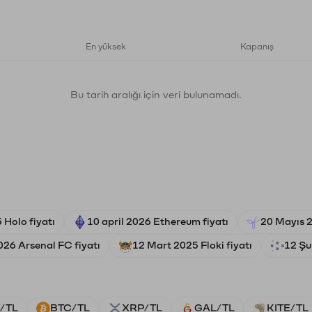
En yüksek
Kapanış
Bu tarih aralığı için veri bulunamadı.
 Holo fiyatı
10 april 2026 Ethereum fiyatı
20 Mayıs 2
026 Arsenal FC fiyatı
12 Mart 2025 Floki fiyatı
12 Şu
/TL
BTC/TL
XRP/TL
GAL/TL
KITE/TL