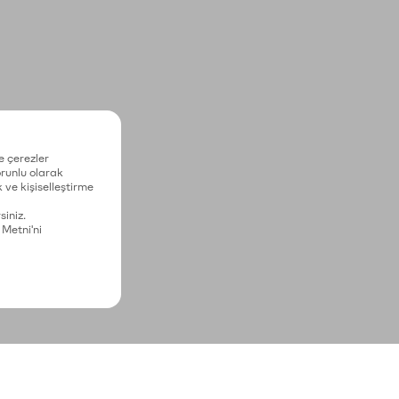
e çerezler
zorunlu olarak
 ve kişiselleştirme
siniz.
 Metni'ni