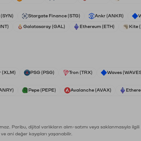
 (SYN)
Stargate Finance (STG)
Ankr (ANKR)
W
HNT)
Galatasaray (GAL)
Ethereum (ETH)
Kite 
r (XLM)
PSG (PSG)
Tron (TRX)
Waves (WAVES
VANRY)
Pepe (PEPE)
Avalanche (AVAX)
Ethere
şımaz. Paribu, dijital varlıkların alım-satımı veya saklanmasıyla ilgi
r ve ani değer kayıpları yaşanabilir.