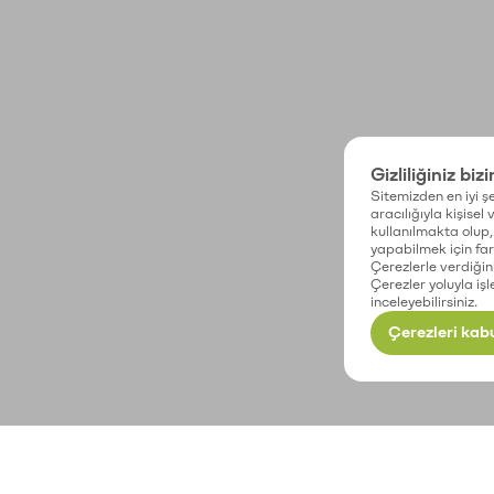
Gizliliğiniz biz
Sitemizden en iyi şe
aracılığıyla kişisel
kullanılmakta olup, 
yapabilmek için fark
Çerezlerle verdiğin
Çerezler yoluyla işl
inceleyebilirsiniz.
Çerezleri kabu