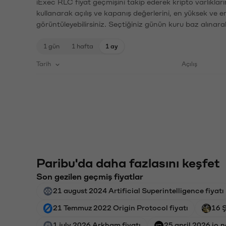
iExec RLC fiyat geçmişini takip ederek kripto varlıklar
kullanarak açılış ve kapanış değerlerini, en yüksek ve e
görüntüleyebilirsiniz. Seçtiğiniz günün kuru baz alınarak
1 gün
1 hafta
1 ay
Tarih
Açılış
Paribu'da daha fazlasını keşfet
Son gezilen geçmiş fiyatlar
21 august 2024 Artificial Superintelligence fiyatı
21 Temmuz 2022 Origin Protocol fiyatı
16 Ş
1 july 2026 Arkham fiyatı
25 april 2026 io.n