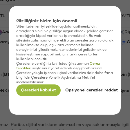
TL
BTC/TL
HNT/TL
GAL/TL
VANRY/T
Gizliliğiniz bizim için önemli
Sitemizden en iyi şekilde faydalanabilmeniz için,
amaçlarla sınırlı ve gizliliğe uygun olacak şekilde çerezler
Aave (AAVE)
PSG (PSG)
Waves (WAVES)
Ri
aracılığıyla kişisel verileriniz işlenmektedir. Bu web
sitesinin çalışması için gerekli olan çerezler zorunlu olarak
saray (GAL)
Vanar (VANRY)
Ethereum (ETH)
C
kullanılmakta olup, açık rıza vermeniz halinde
deneyiminizi iyileştirmek, hizmetlerimizi geliştirmek ve
kişiselleştirme yapabilmek için farklı çerez türleri
kullanılabilecektir.
Çerezlerle verdiğiniz izni, istediğiniz zaman
Çerez
tercihleri
sayfasını ziyaret ederek değiştirebilirsiniz.
Çerezler yoluyla işlenen kişisel verilerinize dair daha fazla
n (BTC)
Tron (TRX)
Litecoin (LTC)
Ravencoin 
bilgi için Çerezlere Yönelik Aydınlatma Metni'ni
inceleyebilirsiniz.
Çerezleri kabul et
Opsiyonel çerezleri reddet
ONK)
Ethereum (ETH)
Avalanche (AVAX)
Syna
şımaz. Paribu, dijital varlıkların alım-satımı veya saklanmasıyla ilgi