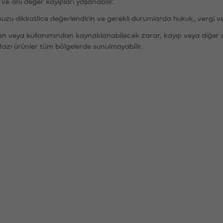
r ve ani değer kayıpları yaşanabilir.
nuzu dikkatlice değerlendirin ve gerekli durumlarda hukuk, vergi v
den veya kullanımından kaynaklanabilecek zarar, kayıp veya diğer 
Bazı ürünler tüm bölgelerde sunulmayabilir.