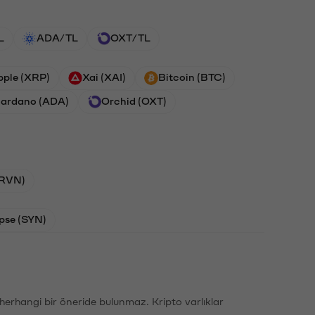
L
ADA/TL
OXT/TL
pple (XRP)
Xai (XAI)
Bitcoin (BTC)
ardano (ADA)
Orchid (OXT)
(RVN)
pse (SYN)
li herhangi bir öneride bulunmaz. Kripto varlıklar