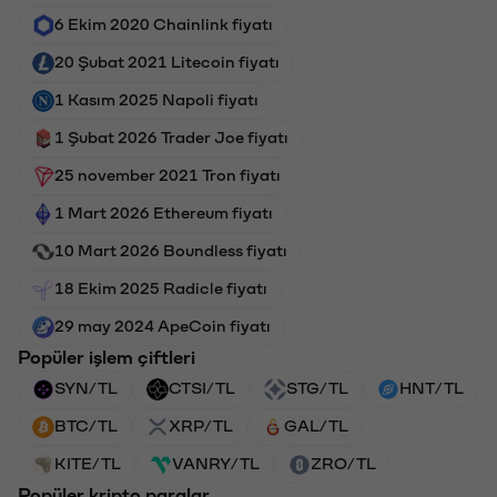
6 Ekim 2020 Chainlink fiyatı
20 Şubat 2021 Litecoin fiyatı
1 Kasım 2025 Napoli fiyatı
1 Şubat 2026 Trader Joe fiyatı
25 november 2021 Tron fiyatı
1 Mart 2026 Ethereum fiyatı
10 Mart 2026 Boundless fiyatı
18 Ekim 2025 Radicle fiyatı
29 may 2024 ApeCoin fiyatı
Popüler işlem çiftleri
SYN/TL
CTSI/TL
STG/TL
HNT/TL
BTC/TL
XRP/TL
GAL/TL
KITE/TL
VANRY/TL
ZRO/TL
Popüler kripto paralar