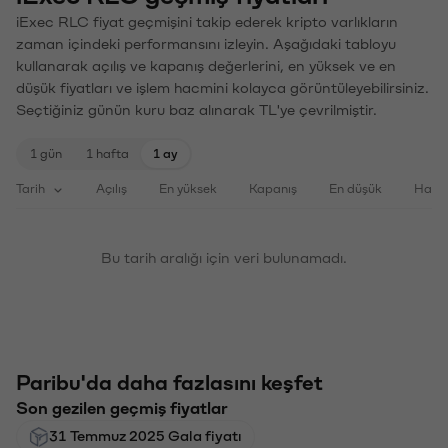
iExec RLC fiyat geçmişini takip ederek kripto varlıkların
zaman içindeki performansını izleyin. Aşağıdaki tabloyu
kullanarak açılış ve kapanış değerlerini, en yüksek ve en
düşük fiyatları ve işlem hacmini kolayca görüntüleyebilirsiniz.
Seçtiğiniz günün kuru baz alınarak TL'ye çevrilmiştir.
1 gün
1 hafta
1 ay
Tarih
Açılış
En yüksek
Kapanış
En düşük
Haci
Bu tarih aralığı için veri bulunamadı.
Paribu'da daha fazlasını keşfet
Son gezilen geçmiş fiyatlar
31 Temmuz 2025 Gala fiyatı