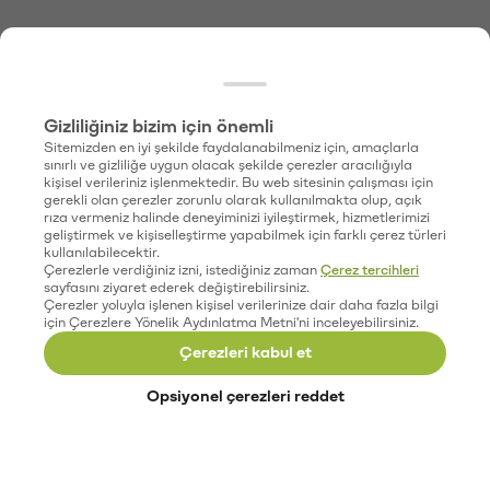
Gizliliğiniz bizim için önemli
Sitemizden en iyi şekilde faydalanabilmeniz için, amaçlarla
sınırlı ve gizliliğe uygun olacak şekilde çerezler aracılığıyla
kişisel verileriniz işlenmektedir. Bu web sitesinin çalışması için
gerekli olan çerezler zorunlu olarak kullanılmakta olup, açık
rıza vermeniz halinde deneyiminizi iyileştirmek, hizmetlerimizi
geliştirmek ve kişiselleştirme yapabilmek için farklı çerez türleri
kullanılabilecektir.
Çerezlerle verdiğiniz izni, istediğiniz zaman
Çerez tercihleri
sayfasını ziyaret ederek değiştirebilirsiniz.
Çerezler yoluyla işlenen kişisel verilerinize dair daha fazla bilgi
için Çerezlere Yönelik Aydınlatma Metni'ni inceleyebilirsiniz.
Çerezleri kabul et
Opsiyonel çerezleri reddet