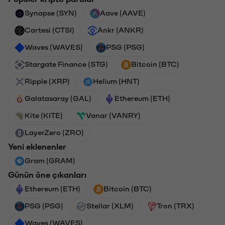
Synapse (SYN)
Aave (AAVE)
Cartesi (CTSI)
Ankr (ANKR)
Waves (WAVES)
PSG (PSG)
Stargate Finance (STG)
Bitcoin (BTC)
Ripple (XRP)
Helium (HNT)
Galatasaray (GAL)
Ethereum (ETH)
Kite (KITE)
Vanar (VANRY)
LayerZero (ZRO)
Yeni eklenenler
Gram (GRAM)
Günün öne çıkanları
Ethereum (ETH)
Bitcoin (BTC)
PSG (PSG)
Stellar (XLM)
Tron (TRX)
Waves (WAVES)