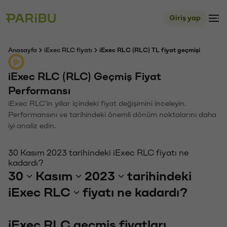
Giriş yap
Anasayfa
iExec RLC fiyatı
iExec RLC (RLC) TL fiyat geçmişi
iExec RLC (RLC) Geçmiş Fiyat
Performansı
iExec RLC'in yıllar içindeki fiyat değişimini inceleyin.
Performansını ve tarihindeki önemli dönüm noktalarını daha
iyi analiz edin.
30 Kasım 2023 tarihindeki iExec RLC fiyatı ne
kadardı?
30
Kasım
2023
tarihindeki
iExec RLC
fiyatı ne kadardı?
iExec RLC geçmiş fiyatları