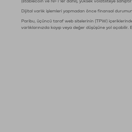
(stablecoin ve NFT'ler dahil), yüksek volatiliteye sahipti
Dijital varlık işlemleri yapmadan önce finansal durumu
Paribu, üçüncü taraf web sitelerinin (TPW) içeriklerin
varlıklarınızda kayıp veya değer düşüşüne yol açabilir. 