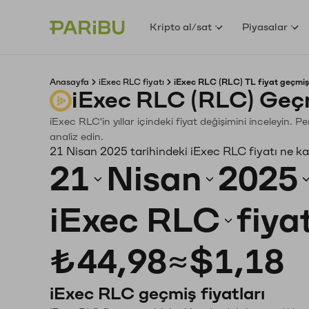
Kripto al/sat
Piyasalar
Anasayfa
iExec RLC fiyatı
iExec RLC (RLC) TL fiyat geçmiş
iExec RLC (RLC) Geçm
iExec RLC'in yıllar içindeki fiyat değişimini inceleyin. 
analiz edin.
21 Nisan 2025 tarihindeki iExec RLC fiyatı ne k
21
Nisan
2025
iExec RLC
fiya
₺44,98
≈
$1,18
iExec RLC geçmiş fiyatları