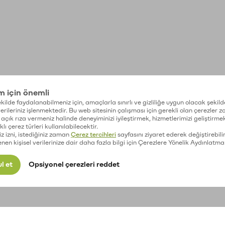
im için önemli
kilde faydalanabilmeniz için, amaçlarla sınırlı ve gizliliğe uygun olacak şekild
 verileriniz işlenmektedir. Bu web sitesinin çalışması için gerekli olan çerezler 
açık rıza vermeniz halinde deneyiminizi iyileştirmek, hizmetlerimizi geliştirmek
lı çerez türleri kullanılabilecektir.
iz izni, istediğiniz zaman
Çerez tercihleri
sayfasını ziyaret ederek değiştirebilir
enen kişisel verilerinize dair daha fazla bilgi için Çerezlere Yönelik Aydınlatma
l et
Opsiyonel çerezleri reddet