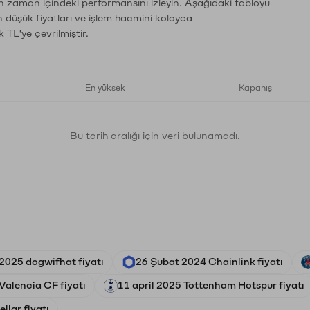
ın zaman içindeki performansını izleyin. Aşağıdaki tabloyu
n düşük fiyatları ve işlem hacmini kolayca
 TL'ye çevrilmiştir.
En yüksek
Kapanış
Bu tarih aralığı için veri bulunamadı.
2025 dogwifhat fiyatı
26 Şubat 2024 Chainlink fiyatı
Valencia CF fiyatı
11 april 2025 Tottenham Hotspur fiyatı
ellar fiyatı