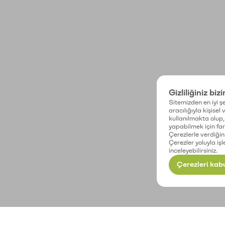
Gizliliğiniz biz
Sitemizden en iyi şe
aracılığıyla kişisel
kullanılmakta olup, 
yapabilmek için fark
Çerezlerle verdiğin
Çerezler yoluyla işl
inceleyebilirsiniz.
Çerezleri kabu