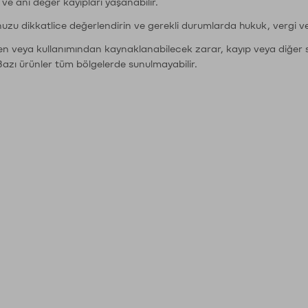
r ve ani değer kayıpları yaşanabilir.
nuzu dikkatlice değerlendirin ve gerekli durumlarda hukuk, vergi v
den veya kullanımından kaynaklanabilecek zarar, kayıp veya diğer 
Bazı ürünler tüm bölgelerde sunulmayabilir.