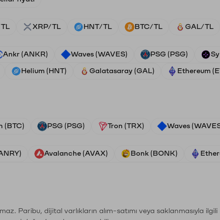
/TL
XRP/TL
HNT/TL
BTC/TL
GAL/TL
Ankr (ANKR)
Waves (WAVES)
PSG (PSG)
Sy
Helium (HNT)
Galatasaray (GAL)
Ethereum (
n (BTC)
PSG (PSG)
Tron (TRX)
Waves (WAVES
VANRY)
Avalanche (AVAX)
Bonk (BONK)
Ether
şımaz. Paribu, dijital varlıkların alım-satımı veya saklanmasıyla ilgi