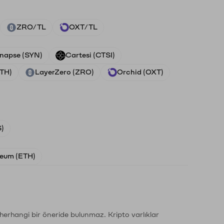
ZRO/TL
OXT/TL
napse (SYN)
Cartesi (CTSI)
ETH)
LayerZero (ZRO)
Orchid (OXT)
)
eum (ETH)
li herhangi bir öneride bulunmaz. Kripto varlıklar