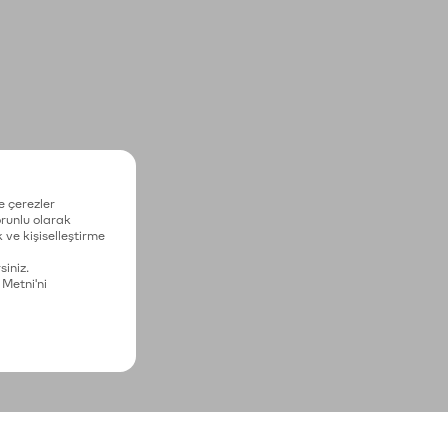
e çerezler
zorunlu olarak
 ve kişiselleştirme
siniz.
 Metni'ni