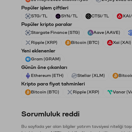
Popüler işlem çiftleri
STG/TL
SYN/TL
CTSI/TL
XAI
Popüler kripto paralar
Stargate Finance (STG)
Aave (AAVE)
Ripple (XRP)
Bitcoin (BTC)
Xai (XAI)
Yeni eklenenler
Gram (GRAM)
Günün öne çıkanları
Ethereum (ETH)
Stellar (XLM)
Bitcoi
Kripto para fiyat tahminleri
Bitcoin (BTC)
Ripple (XRP)
Vanar (
Sorumluluk reddi
Bu sayfada yer alan bilgiler yatırım tavsiyesi niteliği ta