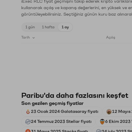
iExec RLC fiyat geçmişini takip ederek kripto varlıklar
kullanarak açılış ve kapanış değerlerini, en yüksek ve e
görüntüleyebilirsiniz. Seçtiğiniz günün kuru baz alınarak
1 gün
1 hafta
1 ay
Tarih
Açılış
Paribu'da daha fazlasını keşfet
Son gezilen geçmiş fiyatlar
23 Ocak 2024 Galatasaray fiyatı
12 Mayıs 
24 Temmuz 2023 Stellar fiyatı
6 Ekim 2023 
31 Mayıs 2025 Stacks fiyatı
24 july 2023 St