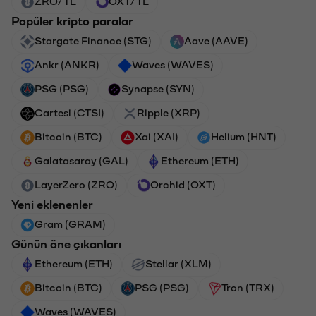
ZRO/TL
OXT/TL
Popüler kripto paralar
Stargate Finance (STG)
Aave (AAVE)
Ankr (ANKR)
Waves (WAVES)
PSG (PSG)
Synapse (SYN)
Cartesi (CTSI)
Ripple (XRP)
Bitcoin (BTC)
Xai (XAI)
Helium (HNT)
Galatasaray (GAL)
Ethereum (ETH)
LayerZero (ZRO)
Orchid (OXT)
Yeni eklenenler
Gram (GRAM)
Günün öne çıkanları
Ethereum (ETH)
Stellar (XLM)
Bitcoin (BTC)
PSG (PSG)
Tron (TRX)
Waves (WAVES)