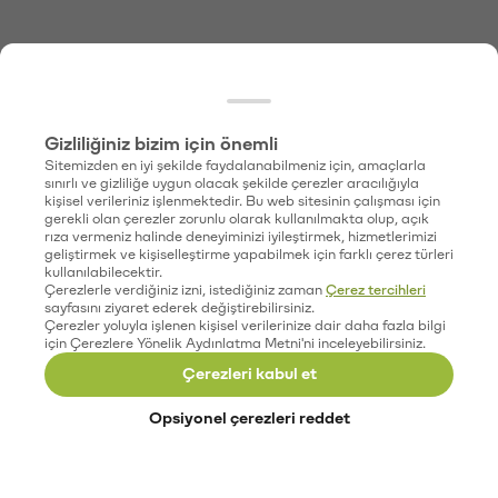
Gizliliğiniz bizim için önemli
Sitemizden en iyi şekilde faydalanabilmeniz için, amaçlarla
sınırlı ve gizliliğe uygun olacak şekilde çerezler aracılığıyla
kişisel verileriniz işlenmektedir. Bu web sitesinin çalışması için
gerekli olan çerezler zorunlu olarak kullanılmakta olup, açık
rıza vermeniz halinde deneyiminizi iyileştirmek, hizmetlerimizi
geliştirmek ve kişiselleştirme yapabilmek için farklı çerez türleri
kullanılabilecektir.
Çerezlerle verdiğiniz izni, istediğiniz zaman
Çerez tercihleri
sayfasını ziyaret ederek değiştirebilirsiniz.
Çerezler yoluyla işlenen kişisel verilerinize dair daha fazla bilgi
için Çerezlere Yönelik Aydınlatma Metni'ni inceleyebilirsiniz.
Çerezleri kabul et
Opsiyonel çerezleri reddet