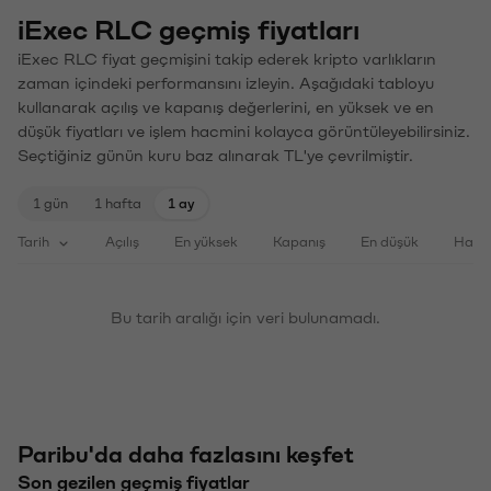
iExec RLC geçmiş fiyatları
iExec RLC fiyat geçmişini takip ederek kripto varlıkların
zaman içindeki performansını izleyin. Aşağıdaki tabloyu
kullanarak açılış ve kapanış değerlerini, en yüksek ve en
düşük fiyatları ve işlem hacmini kolayca görüntüleyebilirsiniz.
Seçtiğiniz günün kuru baz alınarak TL'ye çevrilmiştir.
1 gün
1 hafta
1 ay
Tarih
Açılış
En yüksek
Kapanış
En düşük
Haci
Bu tarih aralığı için veri bulunamadı.
Paribu'da daha fazlasını keşfet
Son gezilen geçmiş fiyatlar