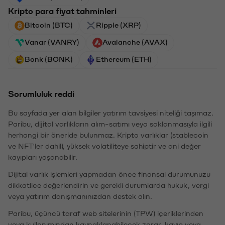
Kripto para fiyat tahminleri
Bitcoin (BTC)
Ripple (XRP)
Vanar (VANRY)
Avalanche (AVAX)
Bonk (BONK)
Ethereum (ETH)
Sorumluluk reddi
Bu sayfada yer alan bilgiler yatırım tavsiyesi niteliği taşımaz.
Paribu, dijital varlıkların alım-satımı veya saklanmasıyla ilgili
herhangi bir öneride bulunmaz. Kripto varlıklar (stablecoin
ve NFT'ler dahil), yüksek volatiliteye sahiptir ve ani değer
kayıpları yaşanabilir.
Dijital varlık işlemleri yapmadan önce finansal durumunuzu
dikkatlice değerlendirin ve gerekli durumlarda hukuk, vergi
veya yatırım danışmanınızdan destek alın.
Paribu, üçüncü taraf web sitelerinin (TPW) içeriklerinden
veya kullanımından kaynaklanabilecek zarar, kayıp veya