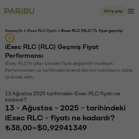
Giriş yap
Anasayfa
iExec RLC fiyatı
iExec RLC (RLC) TL fiyat geçmişi
iExec RLC (RLC) Geçmiş Fiyat
Performansı
iExec RLC'in yıllar içindeki fiyat değişimini inceleyin.
Performansını ve tarihindeki önemli dönüm noktalarını daha
iyi analiz edin.
13 Ağustos 2025 tarihindeki iExec RLC fiyatı ne
kadardı?
13
Ağustos
2025
tarihindeki
iExec RLC
fiyatı ne kadardı?
₺38,00
≈
$0,92941349