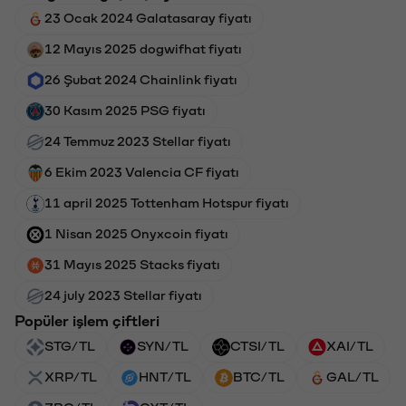
23 Ocak 2024 Galatasaray fiyatı
12 Mayıs 2025 dogwifhat fiyatı
26 Şubat 2024 Chainlink fiyatı
30 Kasım 2025 PSG fiyatı
24 Temmuz 2023 Stellar fiyatı
6 Ekim 2023 Valencia CF fiyatı
11 april 2025 Tottenham Hotspur fiyatı
1 Nisan 2025 Onyxcoin fiyatı
31 Mayıs 2025 Stacks fiyatı
24 july 2023 Stellar fiyatı
Popüler işlem çiftleri
STG/TL
SYN/TL
CTSI/TL
XAI/TL
XRP/TL
HNT/TL
BTC/TL
GAL/TL