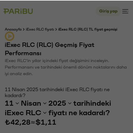
Giriş yap
Anasayfa
iExec RLC fiyatı
iExec RLC (RLC) TL fiyat geçmişi
iExec RLC (RLC) Geçmiş Fiyat
Performansı
iExec RLC'in yıllar içindeki fiyat değişimini inceleyin.
Performansını ve tarihindeki önemli dönüm noktalarını daha
iyi analiz edin.
11 Nisan 2025 tarihindeki iExec RLC fiyatı ne
kadardı?
11
Nisan
2025
tarihindeki
iExec RLC
fiyatı ne kadardı?
₺42,28
≈
$1,11