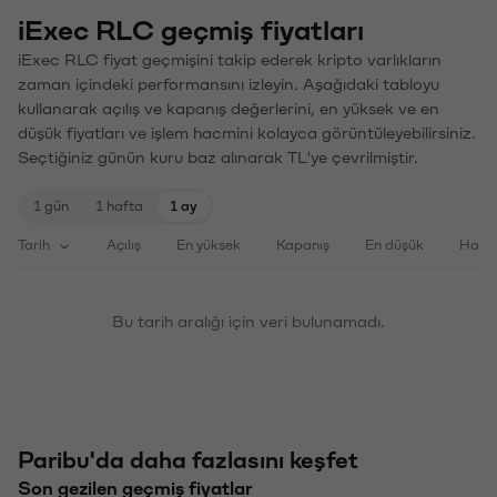
iExec RLC geçmiş fiyatları
iExec RLC fiyat geçmişini takip ederek kripto varlıkların
zaman içindeki performansını izleyin. Aşağıdaki tabloyu
kullanarak açılış ve kapanış değerlerini, en yüksek ve en
düşük fiyatları ve işlem hacmini kolayca görüntüleyebilirsiniz.
Seçtiğiniz günün kuru baz alınarak TL'ye çevrilmiştir.
1 gün
1 hafta
1 ay
Tarih
Açılış
En yüksek
Kapanış
En düşük
Haci
Bu tarih aralığı için veri bulunamadı.
Paribu'da daha fazlasını keşfet
Son gezilen geçmiş fiyatlar