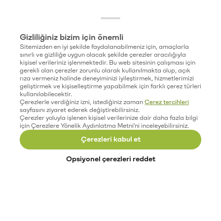
Gizliliğiniz bizim için önemli
Sitemizden en iyi şekilde faydalanabilmeniz için, amaçlarla
sınırlı ve gizliliğe uygun olacak şekilde çerezler aracılığıyla
kişisel verileriniz işlenmektedir. Bu web sitesinin çalışması için
gerekli olan çerezler zorunlu olarak kullanılmakta olup, açık
rıza vermeniz halinde deneyiminizi iyileştirmek, hizmetlerimizi
geliştirmek ve kişiselleştirme yapabilmek için farklı çerez türleri
kullanılabilecektir.
Çerezlerle verdiğiniz izni, istediğiniz zaman
Çerez tercihleri
sayfasını ziyaret ederek değiştirebilirsiniz.
Çerezler yoluyla işlenen kişisel verilerinize dair daha fazla bilgi
için Çerezlere Yönelik Aydınlatma Metni'ni inceleyebilirsiniz.
Çerezleri kabul et
Opsiyonel çerezleri reddet