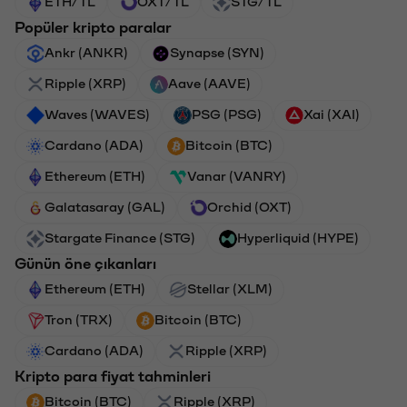
ETH/TL
OXT/TL
STG/TL
Popüler kripto paralar
Ankr (ANKR)
Synapse (SYN)
Ripple (XRP)
Aave (AAVE)
Waves (WAVES)
PSG (PSG)
Xai (XAI)
Cardano (ADA)
Bitcoin (BTC)
Ethereum (ETH)
Vanar (VANRY)
Galatasaray (GAL)
Orchid (OXT)
Stargate Finance (STG)
Hyperliquid (HYPE)
Günün öne çıkanları
Ethereum (ETH)
Stellar (XLM)
Tron (TRX)
Bitcoin (BTC)
Cardano (ADA)
Ripple (XRP)
Kripto para fiyat tahminleri
Bitcoin (BTC)
Ripple (XRP)