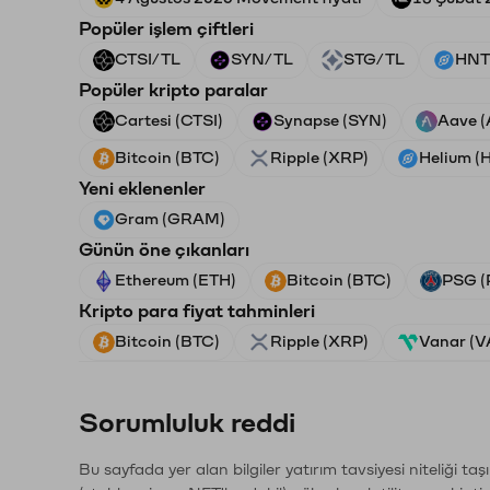
Popüler işlem çiftleri
CTSI/TL
SYN/TL
STG/TL
HNT
Popüler kripto paralar
Cartesi (CTSI)
Synapse (SYN)
Aave 
Bitcoin (BTC)
Ripple (XRP)
Helium (
Yeni eklenenler
Gram (GRAM)
Günün öne çıkanları
Ethereum (ETH)
Bitcoin (BTC)
PSG (
Kripto para fiyat tahminleri
Bitcoin (BTC)
Ripple (XRP)
Vanar (
Sorumluluk reddi
Bu sayfada yer alan bilgiler yatırım tavsiyesi niteliği ta