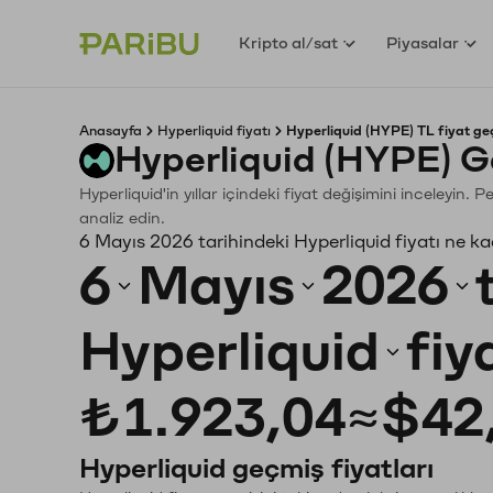
Kripto al/sat
Piyasalar
Anasayfa
Hyperliquid fiyatı
Hyperliquid (HYPE) TL fiyat ge
Hyperliquid (HYPE) G
Hyperliquid'in yıllar içindeki fiyat değişimini inceleyin
analiz edin.
6 Mayıs 2026 tarihindeki Hyperliquid fiyatı ne k
6
Mayıs
2026
Hyperliquid
fiy
₺1.923,04
≈
$42
Hyperliquid geçmiş fiyatları