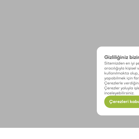
Gizliliğiniz biz
Sitemizden en iyi şe
aracılığıyla kişisel
kullanılmakta olup, 
yapabilmek için fark
Çerezlerle verdiğin
Çerezler yoluyla işl
inceleyebilirsiniz.
Çerezleri kabu