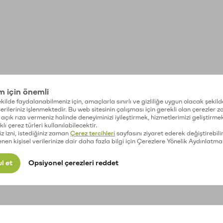
im için önemli
kilde faydalanabilmeniz için, amaçlarla sınırlı ve gizliliğe uygun olacak şekild
 verileriniz işlenmektedir. Bu web sitesinin çalışması için gerekli olan çerezler 
açık rıza vermeniz halinde deneyiminizi iyileştirmek, hizmetlerimizi geliştirmek
lı çerez türleri kullanılabilecektir.
iz izni, istediğiniz zaman
Çerez tercihleri
sayfasını ziyaret ederek değiştirebilir
enen kişisel verilerinize dair daha fazla bilgi için Çerezlere Yönelik Aydınlatma
l et
Opsiyonel çerezleri reddet