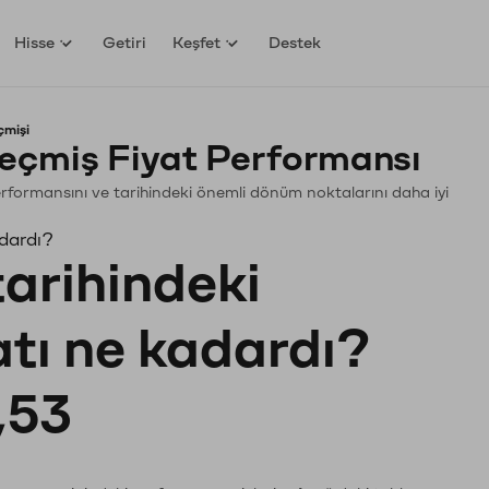
Hisse
Getiri
Keşfet
Destek
çmişi
eçmiş Fiyat Performansı
. Performansını ve tarihindeki önemli dönüm noktalarını daha iyi
adardı?
tarihindeki
atı ne kadardı?
,53