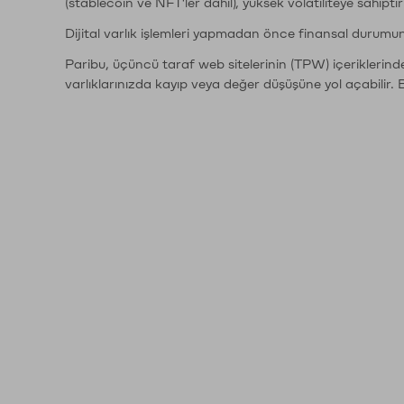
(stablecoin ve NFT'ler dahil), yüksek volatiliteye sahipti
Dijital varlık işlemleri yapmadan önce finansal durumu
Paribu, üçüncü taraf web sitelerinin (TPW) içeriklerin
varlıklarınızda kayıp veya değer düşüşüne yol açabilir. 