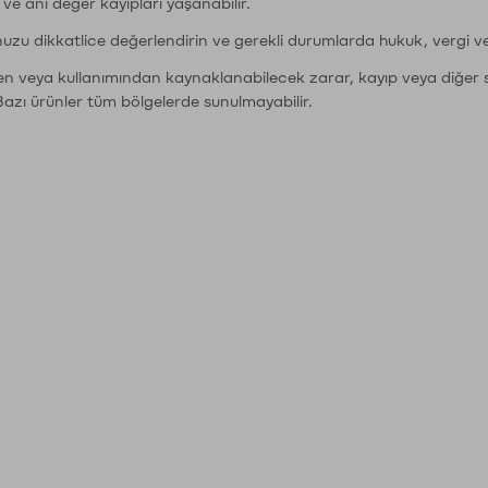
r ve ani değer kayıpları yaşanabilir.
nuzu dikkatlice değerlendirin ve gerekli durumlarda hukuk, vergi v
den veya kullanımından kaynaklanabilecek zarar, kayıp veya diğer 
Bazı ürünler tüm bölgelerde sunulmayabilir.