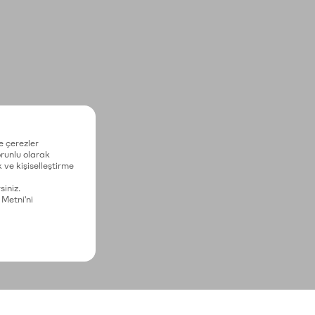
e çerezler
zorunlu olarak
 ve kişiselleştirme
siniz.
 Metni'ni