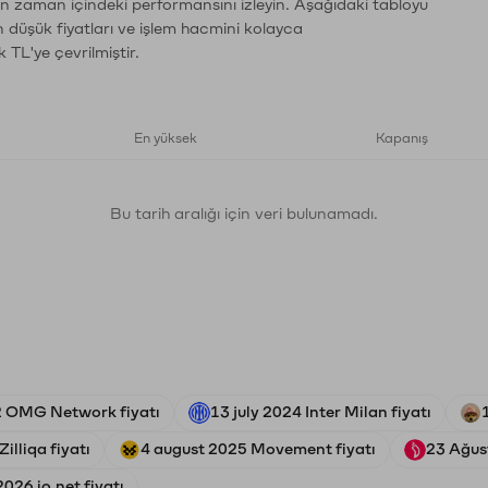
rın zaman içindeki performansını izleyin. Aşağıdaki tabloyu
n düşük fiyatları ve işlem hacmini kolayca
 TL'ye çevrilmiştir.
En yüksek
Kapanış
Bu tarih aralığı için veri bulunamadı.
2 OMG Network fiyatı
13 july 2024 Inter Milan fiyatı
illiqa fiyatı
4 august 2025 Movement fiyatı
23 Ağust
026 io.net fiyatı