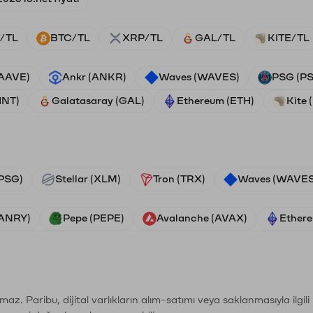
/TL
BTC/TL
XRP/TL
GAL/TL
KITE/TL
(AAVE)
Ankr (ANKR)
Waves (WAVES)
PSG (P
HNT)
Galatasaray (GAL)
Ethereum (ETH)
Kite 
PSG)
Stellar (XLM)
Tron (TRX)
Waves (WAVES
VANRY)
Pepe (PEPE)
Avalanche (AVAX)
Ethere
şımaz. Paribu, dijital varlıkların alım-satımı veya saklanmasıyla ilgi