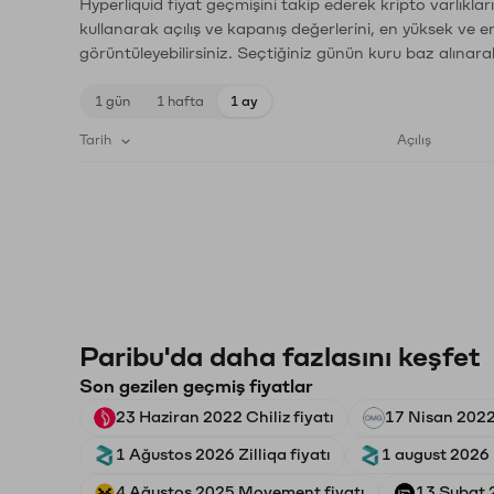
Hyperliquid fiyat geçmişini takip ederek kripto varlıkla
kullanarak açılış ve kapanış değerlerini, en yüksek ve e
görüntüleyebilirsiniz. Seçtiğiniz günün kuru baz alınarak
1 gün
1 hafta
1 ay
Tarih
Açılış
Paribu'da daha fazlasını keşfet
Son gezilen geçmiş fiyatlar
23 Haziran 2022 Chiliz fiyatı
17 Nisan 202
1 Ağustos 2026 Zilliqa fiyatı
1 august 2026 Z
4 Ağustos 2025 Movement fiyatı
13 Şubat 2