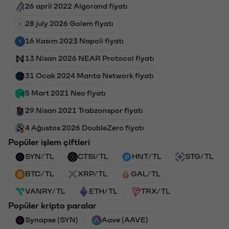
26 april 2022 Algorand fiyatı
28 july 2026 Golem fiyatı
16 Kasım 2023 Napoli fiyatı
13 Nisan 2026 NEAR Protocol fiyatı
31 Ocak 2024 Manta Network fiyatı
5 Mart 2021 Neo fiyatı
29 Nisan 2021 Trabzonspor fiyatı
4 Ağustos 2026 DoubleZero fiyatı
Popüler işlem çiftleri
SYN/TL
CTSI/TL
HNT/TL
STG/TL
BTC/TL
XRP/TL
GAL/TL
VANRY/TL
ETH/TL
TRX/TL
Popüler kripto paralar
Synapse (SYN)
Aave (AAVE)