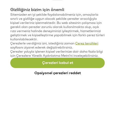
Gizliliğiniz bizim için önemli
Sitemizden en iyi şekilde faydalanabilmeniz için, amaçlarla
sınırlı ve gizliliğe uygun olacak şekilde çerezler aracılığıyla
kişisel verileriniz işlenmektedir. Bu web sitesinin çalışması için
gerekli olan çerezler zorunlu olarak kullanılmakta olup, açık
rıza vermeniz halinde deneyiminizi iyileştirmek, hizmetlerimizi
geliştirmek ve kişiselleştirme yapabilmek için farklı çerez türleri
kullanılabilecektir.
Çerezlerle verdiğiniz izni, istediğiniz zaman
Çerez tercihleri
sayfasını ziyaret ederek değiştirebilirsiniz.
Çerezler yoluyla işlenen kişisel verilerinize dair daha fazla bilgi
için Çerezlere Yönelik Aydınlatma Metni'ni inceleyebilirsiniz.
Çerezleri kabul et
Opsiyonel çerezleri reddet
Paribu’yu keşfet