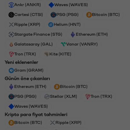
Ankr (ANKR)
Waves (WAVES)
Cartesi (CTSI)
PSG (PSG)
Bitcoin (BTC)
Ripple (XRP)
Helium (HNT)
Stargate Finance (STG)
Ethereum (ETH)
Galatasaray (GAL)
Vanar (VANRY)
Tron (TRX)
Kite (KITE)
Yeni eklenenler
Gram (GRAM)
Günün öne çıkanları
Ethereum (ETH)
Bitcoin (BTC)
PSG (PSG)
Stellar (XLM)
Tron (TRX)
Waves (WAVES)
Kripto para fiyat tahminleri
Bitcoin (BTC)
Ripple (XRP)