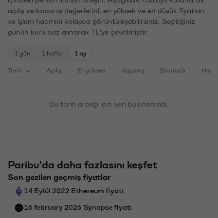
içindeki performansını izleyin. Aşağıdaki tabloyu kullanarak
açılış ve kapanış değerlerini, en yüksek ve en düşük fiyatları
ve işlem hacmini kolayca görüntüleyebilirsiniz. Seçtiğiniz
günün kuru baz alınarak TL'ye çevrilmiştir.
1 gün
1 hafta
1 ay
Tarih
Açılış
En yüksek
Kapanış
En düşük
Haci
Bu tarih aralığı için veri bulunamadı.
Paribu'da daha fazlasını keşfet
Son gezilen geçmiş fiyatlar
14 Eylül 2022 Ethereum fiyatı
16 february 2026 Synapse fiyatı