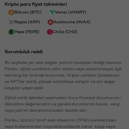
Kripto para fiyat tahminleri
Bitcoin (BTC)
Vanar (VANRY)
Ripple (XRP)
Avalanche (AVAX)
Pepe (PEPE)
Chiliz (CHZ)
Sorumluluk reddi
Bu sayfada yer alan bilgiler yatırım tavsiyesi niteliği taşımaz.
Paribu, dijital varlıkların alım-satımı veya saklanmasıyla ilgili
herhangi bir öneride bulunmaz. Kripto varlıklar (stablecoin
ve NFT'ler dahil), yüksek volatiliteye sahiptir ve ani değer
kayıpları yaşanabilir.
Dijital varlık işlemleri yapmadan önce finansal durumunuzu
dikkatlice değerlendirin ve gerekli durumlarda hukuk, vergi
veya yatırım danışmanınızdan destek alın.
Paribu, üçüncü taraf web sitelerinin (TPW) içeriklerinden
veya kullanımından kaynaklanabilecek zarar, kayıp veya