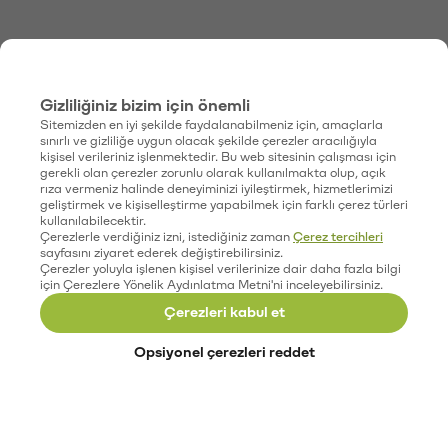
Gizliliğiniz bizim için önemli
Sitemizden en iyi şekilde faydalanabilmeniz için, amaçlarla
sınırlı ve gizliliğe uygun olacak şekilde çerezler aracılığıyla
kişisel verileriniz işlenmektedir. Bu web sitesinin çalışması için
gerekli olan çerezler zorunlu olarak kullanılmakta olup, açık
rıza vermeniz halinde deneyiminizi iyileştirmek, hizmetlerimizi
geliştirmek ve kişiselleştirme yapabilmek için farklı çerez türleri
kullanılabilecektir.
Çerezlerle verdiğiniz izni, istediğiniz zaman
Çerez tercihleri
sayfasını ziyaret ederek değiştirebilirsiniz.
Çerezler yoluyla işlenen kişisel verilerinize dair daha fazla bilgi
için Çerezlere Yönelik Aydınlatma Metni'ni inceleyebilirsiniz.
Çerezleri kabul et
Opsiyonel çerezleri reddet