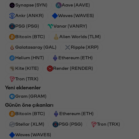
Synapse (SYN)
Aave (AAVE)
Ankr (ANKR)
Waves (WAVES)
PSG (PSG)
Vanar (VANRY)
Bitcoin (BTC)
Alien Worlds (TLM)
Galatasaray (GAL)
Ripple (XRP)
Helium (HNT)
Ethereum (ETH)
Kite (KITE)
Render (RENDER)
Tron (TRX)
Yeni eklenenler
Gram (GRAM)
Günün öne çıkanları
Bitcoin (BTC)
Ethereum (ETH)
Stellar (XLM)
PSG (PSG)
Tron (TRX)
Waves (WAVES)