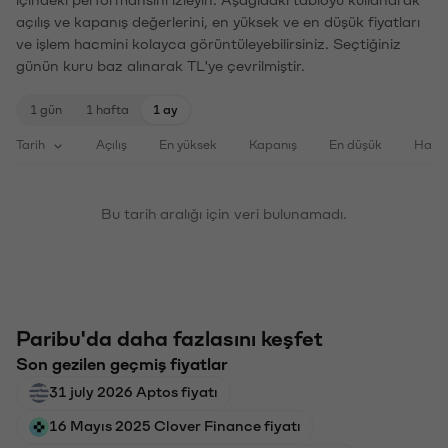
içindeki performansını izleyin. Aşağıdaki tabloyu kullanarak
açılış ve kapanış değerlerini, en yüksek ve en düşük fiyatları
ve işlem hacmini kolayca görüntüleyebilirsiniz. Seçtiğiniz
günün kuru baz alınarak TL'ye çevrilmiştir.
1 gün
1 hafta
1 ay
Tarih
Açılış
En yüksek
Kapanış
En düşük
Haci
Bu tarih aralığı için veri bulunamadı.
Paribu'da daha fazlasını keşfet
Son gezilen geçmiş fiyatlar
31 july 2026 Aptos fiyatı
16 Mayıs 2025 Clover Finance fiyatı