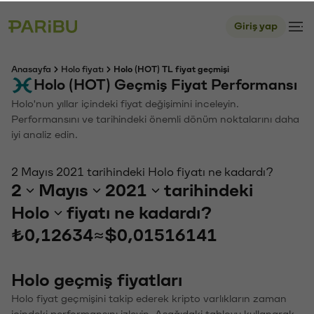
Giriş yap
Anasayfa
Holo fiyatı
Holo (HOT) TL fiyat geçmişi
Holo (HOT) Geçmiş Fiyat Performansı
Holo'nun yıllar içindeki fiyat değişimini inceleyin.
Performansını ve tarihindeki önemli dönüm noktalarını daha
iyi analiz edin.
2 Mayıs 2021 tarihindeki Holo fiyatı ne kadardı?
2
Mayıs
2021
tarihindeki
Holo
fiyatı ne kadardı?
₺0,12634
≈
$0,01516141
Holo geçmiş fiyatları
Holo fiyat geçmişini takip ederek kripto varlıkların zaman
içindeki performansını izleyin. Aşağıdaki tabloyu kullanarak