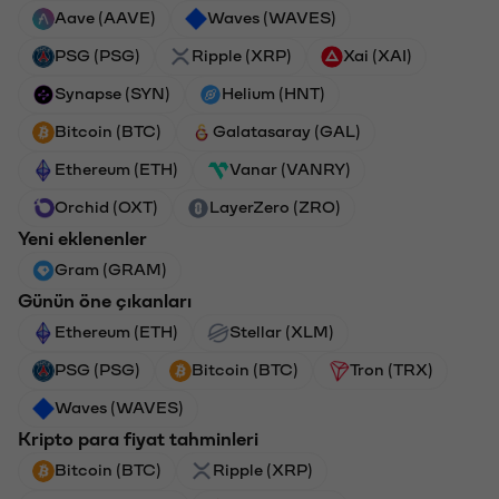
Aave (AAVE)
Waves (WAVES)
PSG (PSG)
Ripple (XRP)
Xai (XAI)
Synapse (SYN)
Helium (HNT)
Bitcoin (BTC)
Galatasaray (GAL)
Ethereum (ETH)
Vanar (VANRY)
Orchid (OXT)
LayerZero (ZRO)
Yeni eklenenler
Gram (GRAM)
Günün öne çıkanları
Ethereum (ETH)
Stellar (XLM)
PSG (PSG)
Bitcoin (BTC)
Tron (TRX)
Waves (WAVES)
Kripto para fiyat tahminleri
Bitcoin (BTC)
Ripple (XRP)