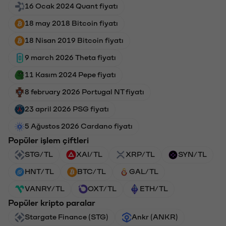
16 Ocak 2024 Quant fiyatı
18 may 2018 Bitcoin fiyatı
18 Nisan 2019 Bitcoin fiyatı
9 march 2026 Theta fiyatı
11 Kasım 2024 Pepe fiyatı
8 february 2026 Portugal NT fiyatı
23 april 2026 PSG fiyatı
5 Ağustos 2026 Cardano fiyatı
Popüler işlem çiftleri
STG/TL
XAI/TL
XRP/TL
SYN/TL
HNT/TL
BTC/TL
GAL/TL
VANRY/TL
OXT/TL
ETH/TL
Popüler kripto paralar
Stargate Finance (STG)
Ankr (ANKR)