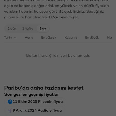
açılış ve kapanış değerlerini, en yüksek ve en düşük fiyatları
ve işlem hacmini kolayca görüntüleyebilirsiniz. Seçtiğiniz
günün kuru baz alınarak TL'ye çevrilmiştir.
1 gün
1 hafta
1 ay
Tarih
Açılış
En yüksek
Kapanış
En düşük
Haci
Bu tarih aralığı için veri bulunamadı.
Paribu'da daha fazlasını keşfet
Son gezilen geçmiş fiyatlar
11 Ekim 2025 Filecoin fiyatı
9 Aralık 2024 Radicle fiyatı