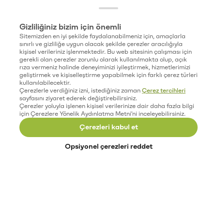
Gizliliğiniz bizim için önemli
Sitemizden en iyi şekilde faydalanabilmeniz için, amaçlarla
sınırlı ve gizliliğe uygun olacak şekilde çerezler aracılığıyla
kişisel verileriniz işlenmektedir. Bu web sitesinin çalışması için
gerekli olan çerezler zorunlu olarak kullanılmakta olup, açık
rıza vermeniz halinde deneyiminizi iyileştirmek, hizmetlerimizi
geliştirmek ve kişiselleştirme yapabilmek için farklı çerez türleri
kullanılabilecektir.
Çerezlerle verdiğiniz izni, istediğiniz zaman
Çerez tercihleri
sayfasını ziyaret ederek değiştirebilirsiniz.
Çerezler yoluyla işlenen kişisel verilerinize dair daha fazla bilgi
için Çerezlere Yönelik Aydınlatma Metni'ni inceleyebilirsiniz.
Çerezleri kabul et
Opsiyonel çerezleri reddet
Paribu’yu keşfet