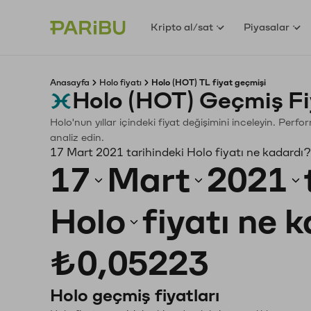
Kripto al/sat
Piyasalar
Anasayfa
Holo fiyatı
Holo (HOT) TL fiyat geçmişi
Holo (HOT) Geçmiş Fi
Holo'nun yıllar içindeki fiyat değişimini inceleyin. Perf
analiz edin.
17 Mart 2021 tarihindeki Holo fiyatı ne kadardı?
17
Mart
2021
Holo
fiyatı ne 
₺0,05223
Holo geçmiş fiyatları