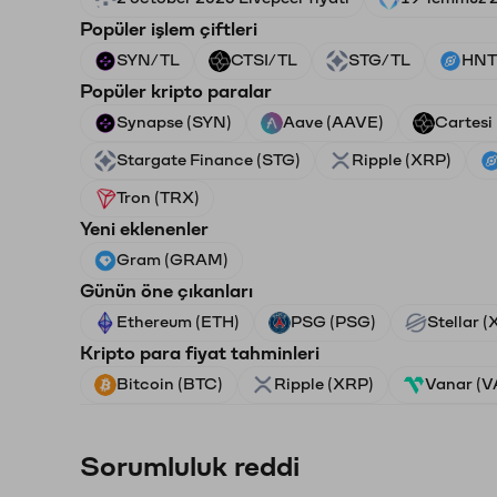
Popüler işlem çiftleri
SYN/TL
CTSI/TL
STG/TL
HNT
Popüler kripto paralar
Synapse (SYN)
Aave (AAVE)
Cartesi
Stargate Finance (STG)
Ripple (XRP)
Tron (TRX)
Yeni eklenenler
Gram (GRAM)
Günün öne çıkanları
Ethereum (ETH)
PSG (PSG)
Stellar 
Kripto para fiyat tahminleri
Bitcoin (BTC)
Ripple (XRP)
Vanar (
Sorumluluk reddi