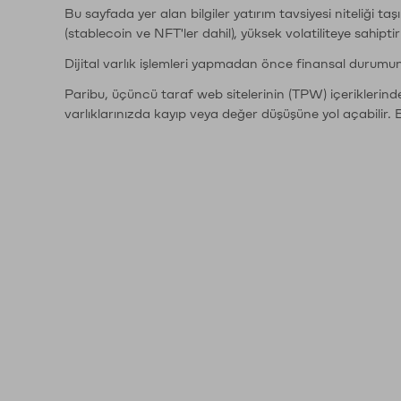
Bu sayfada yer alan bilgiler yatırım tavsiyesi niteliği ta
(stablecoin ve NFT'ler dahil), yüksek volatiliteye sahipti
Dijital varlık işlemleri yapmadan önce finansal durumu
Paribu, üçüncü taraf web sitelerinin (TPW) içeriklerin
varlıklarınızda kayıp veya değer düşüşüne yol açabilir. 