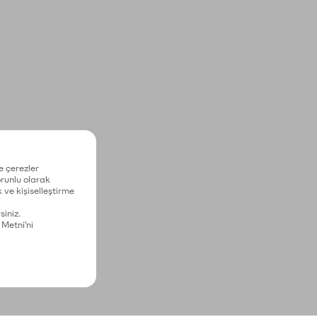
e çerezler
zorunlu olarak
 ve kişiselleştirme
siniz.
 Metni'ni