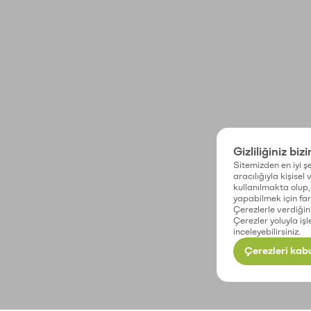
Gizliliğiniz biz
Sitemizden en iyi şe
aracılığıyla kişisel
kullanılmakta olup, 
yapabilmek için fark
Çerezlerle verdiğin
Çerezler yoluyla işl
inceleyebilirsiniz.
Çerezleri kabu