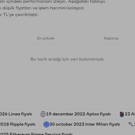
an içindeki performansını izleyin. Aşağıdaki tabloyu
n düşük fiyatları ve işlem hacmini kolayca
 TL'ye çevrilmiştir.
En yüksek
Kapanış
Bu tarih aralığı için veri bulunamadı.
026 Linea fiyatı
19 december 2022 Aptos fiyatı
23 A
018 Ripple fiyatı
30 october 2023 Inter Milan fiyatı
025 Ethereum Name Service fiyatı