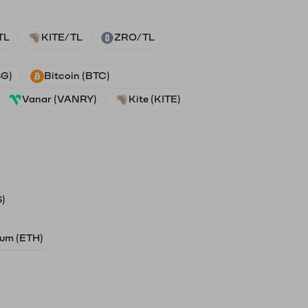
TL
KITE/TL
ZRO/TL
SG)
Bitcoin (BTC)
Vanar (VANRY)
Kite (KITE)
)
um (ETH)