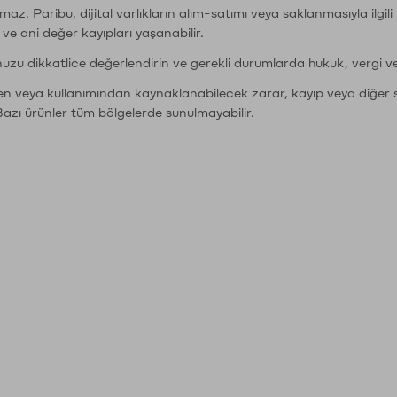
şımaz. Paribu, dijital varlıkların alım-satımı veya saklanmasıyla ilgi
r ve ani değer kayıpları yaşanabilir.
nuzu dikkatlice değerlendirin ve gerekli durumlarda hukuk, vergi v
den veya kullanımından kaynaklanabilecek zarar, kayıp veya diğer 
Bazı ürünler tüm bölgelerde sunulmayabilir.