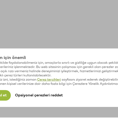
im için önemli
kilde faydalanabilmeniz için, amaçlarla sınırlı ve gizliliğe uygun olacak şekild
 verileriniz işlenmektedir. Bu web sitesinin çalışması için gerekli olan çerezler 
açık rıza vermeniz halinde deneyiminizi iyileştirmek, hizmetlerimizi geliştirmek
lı çerez türleri kullanılabilecektir.
iz izni, istediğiniz zaman
Çerez tercihleri
sayfasını ziyaret ederek değiştirebilir
enen kişisel verilerinize dair daha fazla bilgi için Çerezlere Yönelik Aydınlatma
l et
Opsiyonel çerezleri reddet