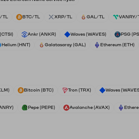
/TL
BTC/TL
XRP/TL
GAL/TL
VANRY/
 (CTSI)
Ankr (ANKR)
Waves (WAVES)
PSG (P
Helium (HNT)
Galatasaray (GAL)
Ethereum (ETH)
(XLM)
Bitcoin (BTC)
Tron (TRX)
Waves (WAVES
VANRY)
Pepe (PEPE)
Avalanche (AVAX)
Ethere