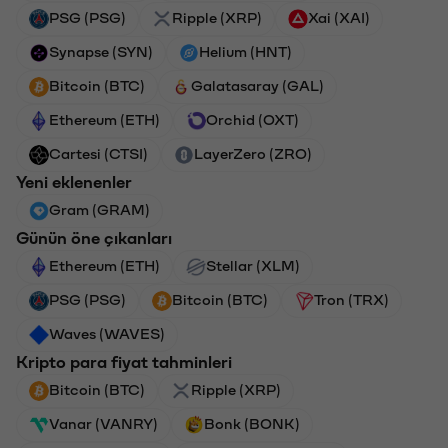
PSG (PSG)
Ripple (XRP)
Xai (XAI)
Synapse (SYN)
Helium (HNT)
Bitcoin (BTC)
Galatasaray (GAL)
Ethereum (ETH)
Orchid (OXT)
Cartesi (CTSI)
LayerZero (ZRO)
Yeni eklenenler
Gram (GRAM)
Günün öne çıkanları
Ethereum (ETH)
Stellar (XLM)
PSG (PSG)
Bitcoin (BTC)
Tron (TRX)
Waves (WAVES)
Kripto para fiyat tahminleri
Bitcoin (BTC)
Ripple (XRP)
Vanar (VANRY)
Bonk (BONK)