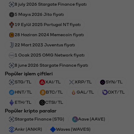
8 july 2026 Stargate Finance fiyatı
5 Mayıs 2026 Jito fiyatı
19 Eylül 2025 Portugal NT fiyatı
28 Haziran 2024 Memecoin fiyatı
22 Mart 2023 Juventus fiyatı
1 Ocak 2025 OMG Network fiyatı
8 june 2026 Stargate Finance fiyatı
Popüler işlem çiftleri
STG/TL
XAI/TL
XRP/TL
SYN/TL
HNT/TL
BTC/TL
GAL/TL
OXT/TL
ETH/TL
CTSI/TL
Popüler kripto paralar
Stargate Finance (STG)
Aave (AAVE)
Ankr (ANKR)
Waves (WAVES)