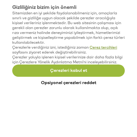
Gizliliğiniz bizim için önemli
Sitemizden en iyi şekilde faydalanabilmeniz için, amaçlarla
sınırlı ve gizliliğe uygun olacak şekilde çerezler aracılığıyla
kişisel verileriniz işlenmektedir. Bu web sitesinin çalışması için
gerekli olan çerezler zorunlu olarak kullanılmakta olup, açık
rıza vermeniz halinde deneyiminizi iyileştirmek, hizmetlerimizi
geliştirmek ve kişiselleştirme yapabilmek için farklı çerez türleri
kullanılabilecektir.
Çerezlerle verdiğiniz izni, istediğiniz zaman
Çerez tercihleri
sayfasını ziyaret ederek değiştirebilirsiniz.
Çerezler yoluyla işlenen kişisel verilerinize dair daha fazla bilgi
için Çerezlere Yönelik Aydınlatma Metni'ni inceleyebilirsiniz.
Çerezleri kabul et
Opsiyonel çerezleri reddet
Paribu’yu keşfet
Eğitimler
Etkinlikler