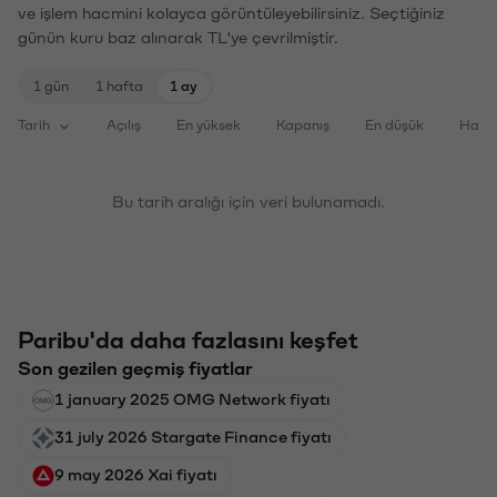
ve işlem hacmini kolayca görüntüleyebilirsiniz. Seçtiğiniz
günün kuru baz alınarak TL'ye çevrilmiştir.
1 gün
1 hafta
1 ay
Tarih
Açılış
En yüksek
Kapanış
En düşük
Haci
Bu tarih aralığı için veri bulunamadı.
Paribu'da daha fazlasını keşfet
Son gezilen geçmiş fiyatlar
1 january 2025 OMG Network fiyatı
31 july 2026 Stargate Finance fiyatı
9 may 2026 Xai fiyatı