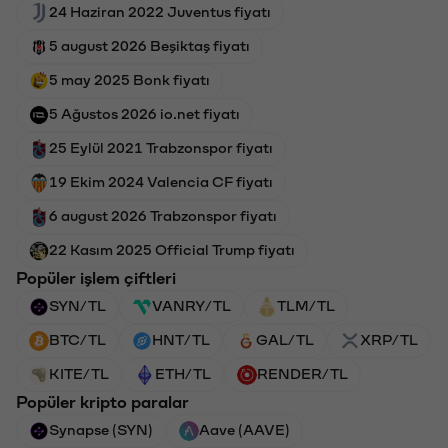
24 Haziran 2022 Juventus fiyatı
5 august 2026 Beşiktaş fiyatı
5 may 2025 Bonk fiyatı
5 Ağustos 2026 io.net fiyatı
25 Eylül 2021 Trabzonspor fiyatı
19 Ekim 2024 Valencia CF fiyatı
6 august 2026 Trabzonspor fiyatı
22 Kasım 2025 Official Trump fiyatı
Popüler işlem çiftleri
SYN/TL
VANRY/TL
TLM/TL
BTC/TL
HNT/TL
GAL/TL
XRP/TL
KITE/TL
ETH/TL
RENDER/TL
Popüler kripto paralar
Synapse (SYN)
Aave (AAVE)