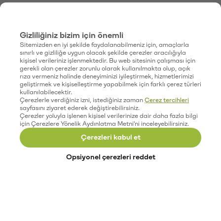
Gizliliğiniz bizim için önemli
Sitemizden en iyi şekilde faydalanabilmeniz için, amaçlarla
sınırlı ve gizliliğe uygun olacak şekilde çerezler aracılığıyla
kişisel verileriniz işlenmektedir. Bu web sitesinin çalışması için
gerekli olan çerezler zorunlu olarak kullanılmakta olup, açık
rıza vermeniz halinde deneyiminizi iyileştirmek, hizmetlerimizi
geliştirmek ve kişiselleştirme yapabilmek için farklı çerez türleri
kullanılabilecektir.
Çerezlerle verdiğiniz izni, istediğiniz zaman
Çerez tercihleri
sayfasını ziyaret ederek değiştirebilirsiniz.
Çerezler yoluyla işlenen kişisel verilerinize dair daha fazla bilgi
için Çerezlere Yönelik Aydınlatma Metni'ni inceleyebilirsiniz.
Çerezleri kabul et
Opsiyonel çerezleri reddet