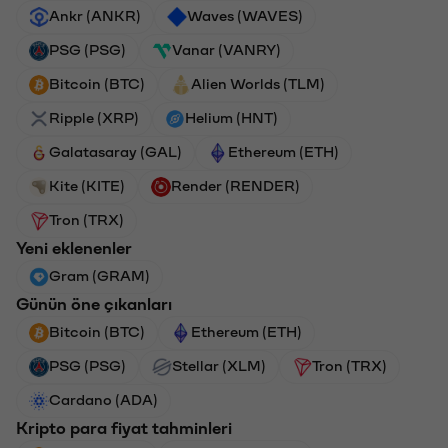
Ankr (ANKR)
Waves (WAVES)
PSG (PSG)
Vanar (VANRY)
Bitcoin (BTC)
Alien Worlds (TLM)
Ripple (XRP)
Helium (HNT)
Galatasaray (GAL)
Ethereum (ETH)
Kite (KITE)
Render (RENDER)
Tron (TRX)
Yeni eklenenler
Gram (GRAM)
Günün öne çıkanları
Bitcoin (BTC)
Ethereum (ETH)
PSG (PSG)
Stellar (XLM)
Tron (TRX)
Cardano (ADA)
Kripto para fiyat tahminleri