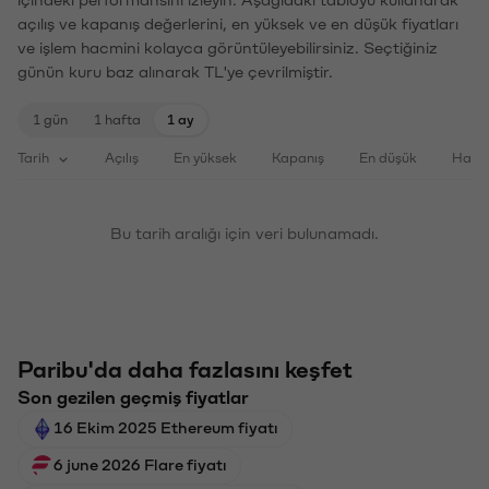
içindeki performansını izleyin. Aşağıdaki tabloyu kullanarak
açılış ve kapanış değerlerini, en yüksek ve en düşük fiyatları
ve işlem hacmini kolayca görüntüleyebilirsiniz. Seçtiğiniz
günün kuru baz alınarak TL'ye çevrilmiştir.
1 gün
1 hafta
1 ay
Tarih
Açılış
En yüksek
Kapanış
En düşük
Haci
Bu tarih aralığı için veri bulunamadı.
Paribu'da daha fazlasını keşfet
Son gezilen geçmiş fiyatlar
16 Ekim 2025 Ethereum fiyatı
6 june 2026 Flare fiyatı