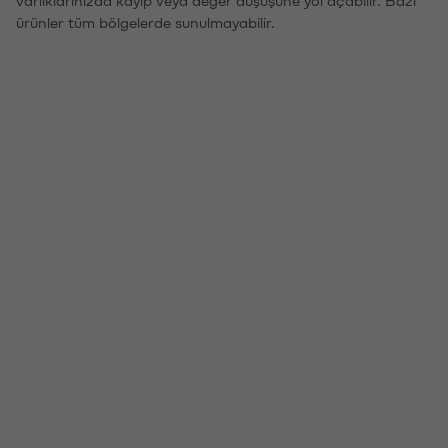
varlıklarınızda kayıp veya değer düşüşüne yol açabilir. Bazı
ürünler tüm bölgelerde sunulmayabilir.