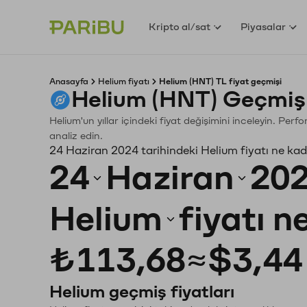
Kripto al/sat
Piyasalar
Anasayfa
Helium fiyatı
Helium (HNT) TL fiyat geçmişi
Helium (HNT) Geçmiş
Helium'un yıllar içindeki fiyat değişimini inceleyin. Per
analiz edin.
24 Haziran 2024 tarihindeki Helium fiyatı ne ka
24
Haziran
20
Helium
fiyatı n
₺113,68
≈
$3,44
Helium geçmiş fiyatları