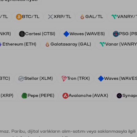
/TL
BTC/TL
XRP/TL
GAL/TL
VANRY/
ANKR)
Cartesi (CTSI)
Waves (WAVES)
PSG (P
Ethereum (ETH)
Galatasaray (GAL)
Vanar (VANRY
(BTC)
Stellar (XLM)
Tron (TRX)
Waves (WAVES
 (XRP)
Pepe (PEPE)
Avalanche (AVAX)
Synaps
şımaz. Paribu, dijital varlıkların alım-satımı veya saklanmasıyla ilgi