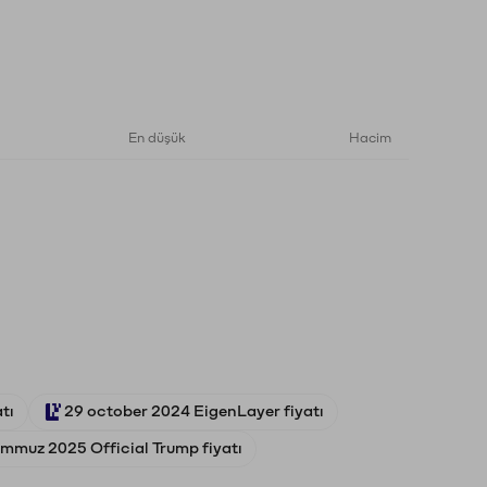
En düşük
Hacim
tı
29 october 2024 EigenLayer fiyatı
emmuz 2025 Official Trump fiyatı