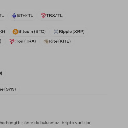
TL
ETH/TL
TRX/TL
SG)
Bitcoin (BTC)
Ripple (XRP)
)
Tron (TRX)
Kite (KITE)
)
e (SYN)
li herhangi bir öneride bulunmaz. Kripto varlıklar