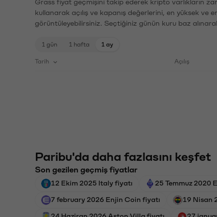
Grass fiyat geçmişini takip ederek kripto varlıkların z
kullanarak açılış ve kapanış değerlerini, en yüksek ve e
görüntüleyebilirsiniz. Seçtiğiniz günün kuru baz alınarak
1 gün
1 hafta
1 ay
Tarih
Açılış
Paribu'da daha fazlasını keşfet
Son gezilen geçmiş fiyatlar
12 Ekim 2025 Italy fiyatı
25 Temmuz 2020 E
7 february 2026 Enjin Coin fiyatı
19 Nisan 
24 Haziran 2026 Aston Villa fiyatı
27 janua