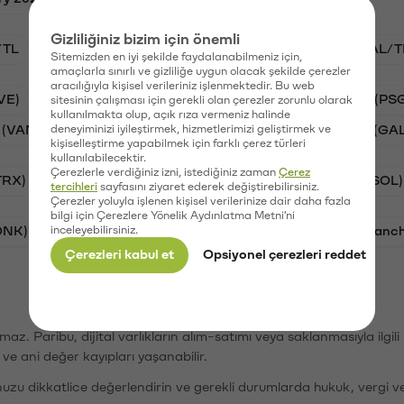
Gizliliğiniz bizim için önemli
/TL
BTC/TL
VANRY/TL
STG/TL
GAL/T
Sitemizden en iyi şekilde faydalanabilmeniz için,
amaçlarla sınırlı ve gizliliğe uygun olacak şekilde çerezler
aracılığıyla kişisel verileriniz işlenmektedir. Bu web
VE)
Synapse (SYN)
Waves (WAVES)
PSG (PS
sitesinin çalışması için gerekli olan çerezler zorunlu olarak
kullanılmakta olup, açık rıza vermeniz halinde
 (VANRY)
deneyiminizi iyileştirmek, hizmetlerimizi geliştirmek ve
Stargate Finance (STG)
Galatasaray (GA
kişiselleştirme yapabilmek için farklı çerez türleri
kullanılabilecektir.
Çerezlerle verdiğiniz izni, istediğiniz zaman
Çerez
TRX)
Bitcoin (BTC)
Ripple (XRP)
Solana (SOL)
tercihleri
sayfasını ziyaret ederek değiştirebilirsiniz.
Çerezler yoluyla işlenen kişisel verilerinize dair daha fazla
bilgi için Çerezlere Yönelik Aydınlatma Metni'ni
ONK)
inceleyebilirsiniz.
Ethereum (ETH)
Synapse (SYN)
Avalanc
Çerezleri kabul et
Opsiyonel çerezleri reddet
şımaz. Paribu, dijital varlıkların alım-satımı veya saklanmasıyla ilgi
r ve ani değer kayıpları yaşanabilir.
nuzu dikkatlice değerlendirin ve gerekli durumlarda hukuk, vergi v