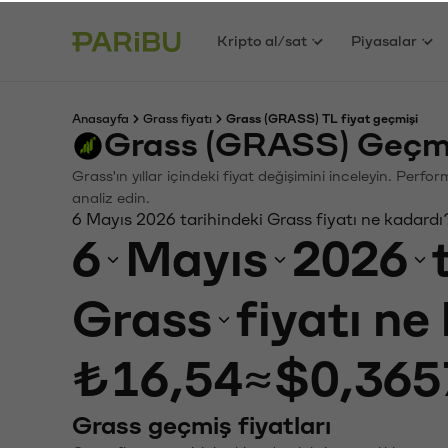
Kripto al/sat
Piyasalar
Anasayfa
Grass fiyatı
Grass (GRASS) TL fiyat geçmişi
Grass (GRASS) Geçmi
Grass'ın yıllar içindeki fiyat değişimini inceleyin. Perf
analiz edin.
6 Mayıs 2026 tarihindeki Grass fiyatı ne kadardı
6
Mayıs
2026
Grass
fiyatı ne
₺16,54
≈
$0,365
Grass geçmiş fiyatları