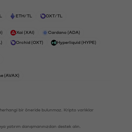
L
ETH/TL
OXT/TL
G)
Xai (XAI)
Cardano (ADA)
L)
Orchid (OXT)
Hyperliquid (HYPE)
he (AVAX)
li herhangi bir öneride bulunmaz. Kripto varlıklar
eya yatırım danışmanınızdan destek alın.