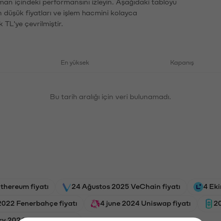
aman içindeki performansını izleyin. Aşağıdaki tabloyu
n düşük fiyatları ve işlem hacmini kolayca
 TL'ye çevrilmiştir.
En yüksek
Kapanış
Bu tarih aralığı için veri bulunamadı.
thereum fiyatı
24 Ağustos 2025 VeChain fiyatı
4 Eki
2022 Fenerbahçe fiyatı
4 june 2024 Uniswap fiyatı
20
ry 2026 Treasure fiyatı