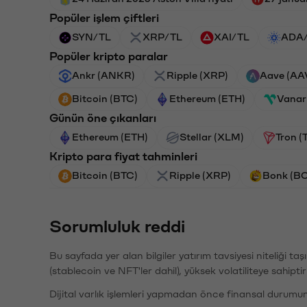
Popüler işlem çiftleri
SYN/TL
XRP/TL
XAI/TL
ADA
Popüler kripto paralar
Ankr (ANKR)
Ripple (XRP)
Aave (AA
Bitcoin (BTC)
Ethereum (ETH)
Vanar
Günün öne çıkanları
Ethereum (ETH)
Stellar (XLM)
Tron (
Kripto para fiyat tahminleri
Bitcoin (BTC)
Ripple (XRP)
Bonk (B
Sorumluluk reddi
Bu sayfada yer alan bilgiler yatırım tavsiyesi niteliği ta
(stablecoin ve NFT'ler dahil), yüksek volatiliteye sahipti
Dijital varlık işlemleri yapmadan önce finansal durumu