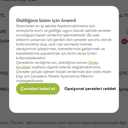
TL
ADA/TL
BTC/TL
VANRY/TL
GAL/T
Gizliliğiniz bizim için önemli
Sitemizden en iyi şekilde faydalanabilmeniz için,
amaçlarla sınırlı ve gizliliğe uygun olacak şekilde çerezler
VE)
Xai (XAI)
Waves (WAVES)
PSG (PSG)
aracılığıyla kişisel verileriniz işlenmektedir. Bu web
sitesinin çalışması için gerekli olan çerezler zorunlu olarak
 (VANRY)
Galatasaray (GAL)
Ethereum (ETH)
kullanılmakta olup, açık rıza vermeniz halinde
deneyiminizi iyileştirmek, hizmetlerimizi geliştirmek ve
kişiselleştirme yapabilmek için farklı çerez türleri
kullanılabilecektir.
Çerezlerle verdiğiniz izni, istediğiniz zaman
Çerez
tercihleri
sayfasını ziyaret ederek değiştirebilirsiniz.
Çerezler yoluyla işlenen kişisel verilerinize dair daha fazla
TRX)
Bitcoin (BTC)
Ripple (XRP)
Litecoin (LTC
bilgi için Çerezlere Yönelik Aydınlatma Metni'ni
inceleyebilirsiniz.
Çerezleri kabul et
Opsiyonel çerezleri reddet
ONK)
Ethereum (ETH)
Avalanche (AVAX)
Syna
şımaz. Paribu, dijital varlıkların alım-satımı veya saklanmasıyla ilgi