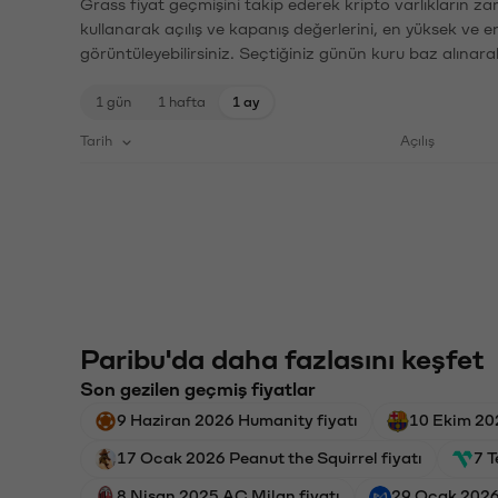
Grass fiyat geçmişini takip ederek kripto varlıkların z
kullanarak açılış ve kapanış değerlerini, en yüksek ve e
görüntüleyebilirsiniz. Seçtiğiniz günün kuru baz alınarak
1 gün
1 hafta
1 ay
Tarih
Açılış
Paribu'da daha fazlasını keşfet
Son gezilen geçmiş fiyatlar
9 Haziran 2026 Humanity fiyatı
10 Ekim 20
17 Ocak 2026 Peanut the Squirrel fiyatı
7 
8 Nisan 2025 AC Milan fiyatı
29 Ocak 2026 A