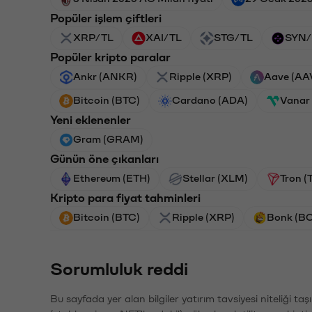
Popüler işlem çiftleri
XRP/TL
XAI/TL
STG/TL
SYN/
Popüler kripto paralar
Ankr (ANKR)
Ripple (XRP)
Aave (AA
Bitcoin (BTC)
Cardano (ADA)
Vanar
Yeni eklenenler
Gram (GRAM)
Günün öne çıkanları
Ethereum (ETH)
Stellar (XLM)
Tron (
Kripto para fiyat tahminleri
Bitcoin (BTC)
Ripple (XRP)
Bonk (B
Sorumluluk reddi
Bu sayfada yer alan bilgiler yatırım tavsiyesi niteliği ta