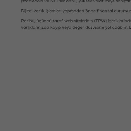
(stablecoin ve NFT'ler dahil), yüksek volatiliteye sahipti
Dijital varlık işlemleri yapmadan önce finansal durumu
Paribu, üçüncü taraf web sitelerinin (TPW) içeriklerin
varlıklarınızda kayıp veya değer düşüşüne yol açabilir. 