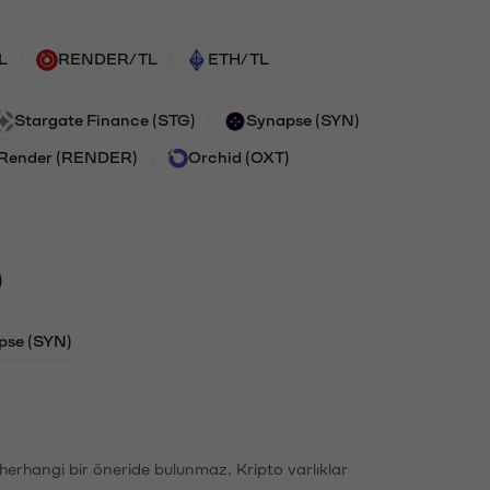
L
RENDER/TL
ETH/TL
Stargate Finance (STG)
Synapse (SYN)
Render (RENDER)
Orchid (OXT)
)
pse (SYN)
li herhangi bir öneride bulunmaz. Kripto varlıklar