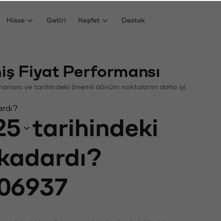
Hisse
Getiri
Keşfet
Destek
ş Fiyat Performansı
ormansını ve tarihindeki önemli dönüm noktalarını daha iyi
ardı?
25
tarihindeki
 kadardı?
06937