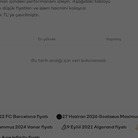
aman içindeki performansını izleyin. Aşağıdaki tabloyu
n düşük fiyatları ve işlem hacmini kolayca
 TL'ye çevrilmiştir.
En yüksek
Kapanış
Bu tarih aralığı için veri bulunamadı.
22 FC Barcelona fiyatı
27 Haziran 2026 Goatseus Maximus 
Temmuz 2024 Vanar fiyatı
9 Eylül 2021 Algorand fiyatı
xie Infinity fiyatı