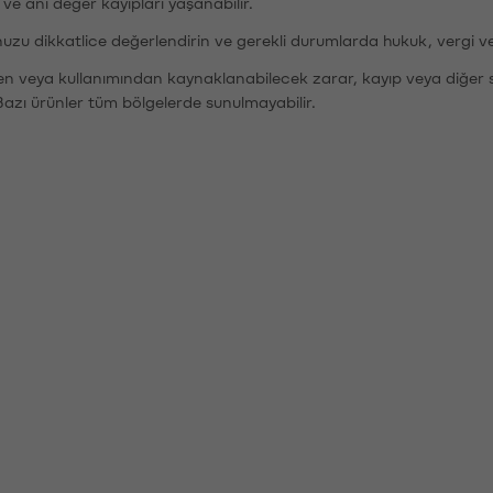
r ve ani değer kayıpları yaşanabilir.
nuzu dikkatlice değerlendirin ve gerekli durumlarda hukuk, vergi v
den veya kullanımından kaynaklanabilecek zarar, kayıp veya diğer 
Bazı ürünler tüm bölgelerde sunulmayabilir.