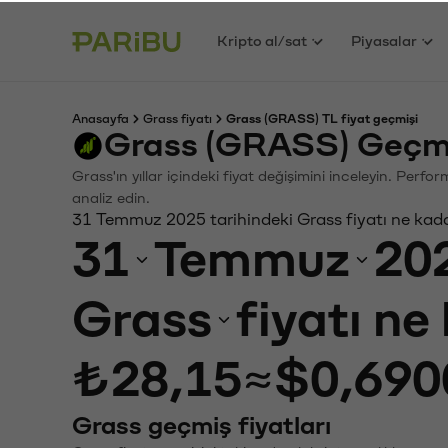
Kripto al/sat
Piyasalar
Anasayfa
Grass fiyatı
Grass (GRASS) TL fiyat geçmişi
Grass (GRASS) Geçmi
Grass'ın yıllar içindeki fiyat değişimini inceleyin. Perf
analiz edin.
31 Temmuz 2025 tarihindeki Grass fiyatı ne kad
31
Temmuz
20
Grass
fiyatı ne
₺28,15
≈
$0,690
Grass geçmiş fiyatları