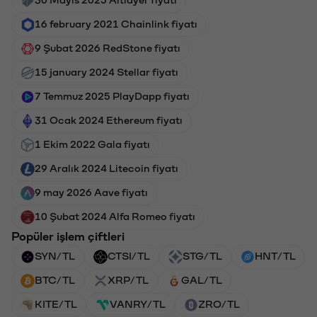
30 Mayıs 2025 Altlayer fiyatı
16 february 2021 Chainlink fiyatı
9 Şubat 2026 RedStone fiyatı
15 january 2024 Stellar fiyatı
7 Temmuz 2025 PlayDapp fiyatı
31 Ocak 2024 Ethereum fiyatı
1 Ekim 2022 Gala fiyatı
29 Aralık 2024 Litecoin fiyatı
9 may 2026 Aave fiyatı
10 Şubat 2024 Alfa Romeo fiyatı
Popüler işlem çiftleri
SYN/TL
CTSI/TL
STG/TL
HNT/TL
BTC/TL
XRP/TL
GAL/TL
KITE/TL
VANRY/TL
ZRO/TL