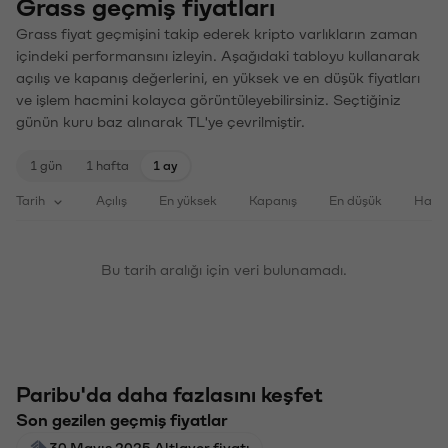
Grass geçmiş fiyatları
Grass fiyat geçmişini takip ederek kripto varlıkların zaman
içindeki performansını izleyin. Aşağıdaki tabloyu kullanarak
açılış ve kapanış değerlerini, en yüksek ve en düşük fiyatları
ve işlem hacmini kolayca görüntüleyebilirsiniz. Seçtiğiniz
günün kuru baz alınarak TL'ye çevrilmiştir.
1 gün
1 hafta
1 ay
Tarih
Açılış
En yüksek
Kapanış
En düşük
Haci
Bu tarih aralığı için veri bulunamadı.
Paribu'da daha fazlasını keşfet
Son gezilen geçmiş fiyatlar