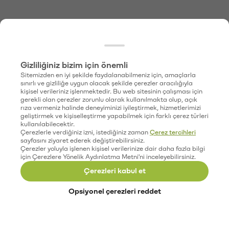
Gizliliğiniz bizim için önemli
Sitemizden en iyi şekilde faydalanabilmeniz için, amaçlarla
sınırlı ve gizliliğe uygun olacak şekilde çerezler aracılığıyla
kişisel verileriniz işlenmektedir. Bu web sitesinin çalışması için
gerekli olan çerezler zorunlu olarak kullanılmakta olup, açık
rıza vermeniz halinde deneyiminizi iyileştirmek, hizmetlerimizi
geliştirmek ve kişiselleştirme yapabilmek için farklı çerez türleri
kullanılabilecektir.
Çerezlerle verdiğiniz izni, istediğiniz zaman
Çerez tercihleri
sayfasını ziyaret ederek değiştirebilirsiniz.
Çerezler yoluyla işlenen kişisel verilerinize dair daha fazla bilgi
için Çerezlere Yönelik Aydınlatma Metni'ni inceleyebilirsiniz.
Çerezleri kabul et
Opsiyonel çerezleri reddet