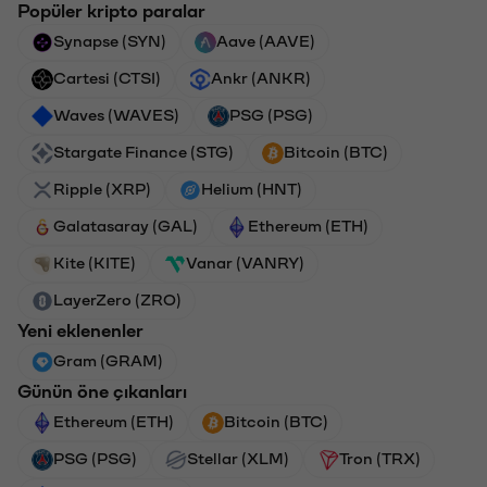
Popüler kripto paralar
Synapse (SYN)
Aave (AAVE)
Cartesi (CTSI)
Ankr (ANKR)
Waves (WAVES)
PSG (PSG)
Stargate Finance (STG)
Bitcoin (BTC)
Ripple (XRP)
Helium (HNT)
Galatasaray (GAL)
Ethereum (ETH)
Kite (KITE)
Vanar (VANRY)
LayerZero (ZRO)
Yeni eklenenler
Gram (GRAM)
Günün öne çıkanları
Ethereum (ETH)
Bitcoin (BTC)
PSG (PSG)
Stellar (XLM)
Tron (TRX)