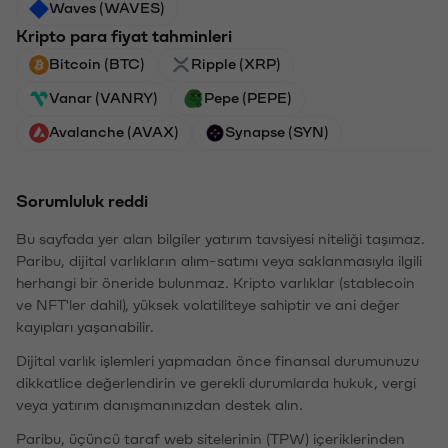
Waves (WAVES)
Kripto para fiyat tahminleri
Bitcoin (BTC)
Ripple (XRP)
Vanar (VANRY)
Pepe (PEPE)
Avalanche (AVAX)
Synapse (SYN)
Sorumluluk reddi
Bu sayfada yer alan bilgiler yatırım tavsiyesi niteliği taşımaz.
Paribu, dijital varlıkların alım-satımı veya saklanmasıyla ilgili
herhangi bir öneride bulunmaz. Kripto varlıklar (stablecoin
ve NFT'ler dahil), yüksek volatiliteye sahiptir ve ani değer
kayıpları yaşanabilir.
Dijital varlık işlemleri yapmadan önce finansal durumunuzu
dikkatlice değerlendirin ve gerekli durumlarda hukuk, vergi
veya yatırım danışmanınızdan destek alın.
Paribu, üçüncü taraf web sitelerinin (TPW) içeriklerinden