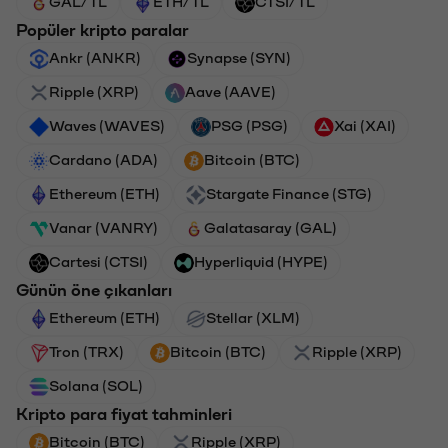
GAL/TL
ETH/TL
CTSI/TL
Popüler kripto paralar
Ankr (ANKR)
Synapse (SYN)
Ripple (XRP)
Aave (AAVE)
Waves (WAVES)
PSG (PSG)
Xai (XAI)
Cardano (ADA)
Bitcoin (BTC)
Ethereum (ETH)
Stargate Finance (STG)
Vanar (VANRY)
Galatasaray (GAL)
Cartesi (CTSI)
Hyperliquid (HYPE)
Günün öne çıkanları
Ethereum (ETH)
Stellar (XLM)
Tron (TRX)
Bitcoin (BTC)
Ripple (XRP)
Solana (SOL)
Kripto para fiyat tahminleri
Bitcoin (BTC)
Ripple (XRP)