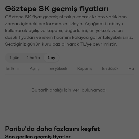
Göztepe SK geçmiş fiyatları
Göztepe SK fiyat geçmişini takip ederek kripto varlıkların
zaman içindeki performansını izleyin. Aşağıdaki tabloyu
kullanarak açılış ve kapanış değerlerini, en yüksek ve en
düşük fiyatları ve işlem hacmini kolayca görüntüleyebilirsiniz.
Seçtiğiniz günün kuru baz alınarak TL'ye çevrilmiştir.
1 gün
1 hafta
1 ay
Tarih
Açılış
En yüksek
Kapanış
En düşük
Haci
Bu tarih aralığı için veri bulunamadı.
Paribu'da daha fazlasını keşfet
Son gezilen geçmiş fiyatlar