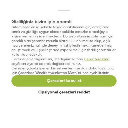
Gizliliğiniz bizim için önemli
Sitemizden en iyi şekilde faydalanabilmeniz için, amaçlarla
sınırlı ve gizliliğe uygun olacak şekilde çerezler aracılığıyla
kişisel verileriniz işlenmektedir. Bu web sitesinin çalışması için
gerekli olan çerezler zorunlu olarak kullanılmakta olup, açık
rıza vermeniz halinde deneyiminizi iyileştirmek, hizmetlerimizi
geliştirmek ve kişiselleştirme yapabilmek için farklı çerez türleri
kullanılabilecektir.
Çerezlerle verdiğiniz izni, istediğiniz zaman
Çerez tercihleri
sayfasını ziyaret ederek değiştirebilirsiniz.
Çerezler yoluyla işlenen kişisel verilerinize dair daha fazla bilgi
için Çerezlere Yönelik Aydınlatma Metni'ni inceleyebilirsiniz.
Çerezleri kabul et
Opsiyonel çerezleri reddet