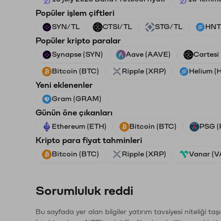
Popüler işlem çiftleri
SYN/TL
CTSI/TL
STG/TL
HNT
Popüler kripto paralar
Synapse (SYN)
Aave (AAVE)
Cartesi
Bitcoin (BTC)
Ripple (XRP)
Helium (
Yeni eklenenler
Gram (GRAM)
Günün öne çıkanları
Ethereum (ETH)
Bitcoin (BTC)
PSG (
Kripto para fiyat tahminleri
Bitcoin (BTC)
Ripple (XRP)
Vanar (
Sorumluluk reddi
Bu sayfada yer alan bilgiler yatırım tavsiyesi niteliği ta