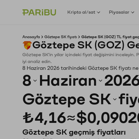
Kripto al/sat
Piyasalar
Anasayfa
Göztepe SK fiyatı
Göztepe SK (GOZ) TL fiyat geç
Göztepe SK (GOZ) Ge
Göztepe SK'in yıllar içindeki fiyat değişimini inceleyin
iyi analiz edin.
8 Haziran 2026 tarihindeki Göztepe SK fiyatı ne
8
Haziran
202
Göztepe SK
fi
₺4,16
≈
$0,0902
Göztepe SK geçmiş fiyatları