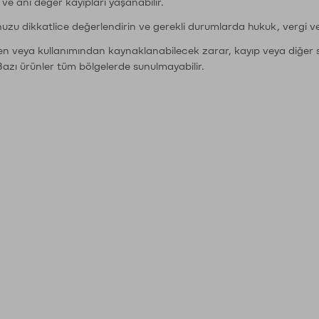
r ve ani değer kayıpları yaşanabilir.
nuzu dikkatlice değerlendirin ve gerekli durumlarda hukuk, vergi v
den veya kullanımından kaynaklanabilecek zarar, kayıp veya diğer 
Bazı ürünler tüm bölgelerde sunulmayabilir.