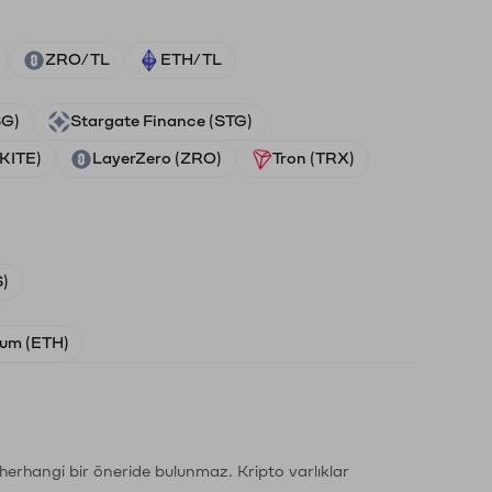
ZRO/TL
ETH/TL
SG)
Stargate Finance (STG)
(KITE)
LayerZero (ZRO)
Tron (TRX)
)
um (ETH)
li herhangi bir öneride bulunmaz. Kripto varlıklar