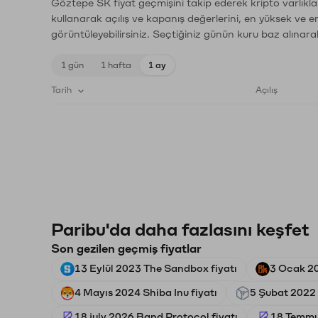
Göztepe SK fiyat geçmişini takip ederek kripto varlıkla
kullanarak açılış ve kapanış değerlerini, en yüksek ve e
görüntüleyebilirsiniz. Seçtiğiniz günün kuru baz alınarak
1 gün
1 hafta
1 ay
Tarih
Açılış
Paribu'da daha fazlasını keşfet
Son gezilen geçmiş fiyatlar
13 Eylül 2023 The Sandbox fiyatı
3 Ocak 20
4 Mayıs 2024 Shiba Inu fiyatı
5 Şubat 2022 
18 july 2026 Band Protocol fiyatı
18 Temmu