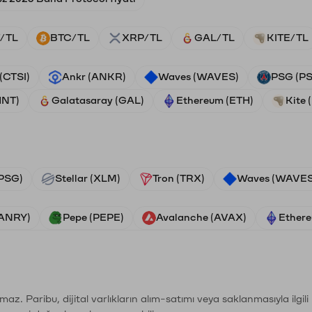
/TL
BTC/TL
XRP/TL
GAL/TL
KITE/TL
 (CTSI)
Ankr (ANKR)
Waves (WAVES)
PSG (P
HNT)
Galatasaray (GAL)
Ethereum (ETH)
Kite 
PSG)
Stellar (XLM)
Tron (TRX)
Waves (WAVES
VANRY)
Pepe (PEPE)
Avalanche (AVAX)
Ethere
şımaz. Paribu, dijital varlıkların alım-satımı veya saklanmasıyla ilgi