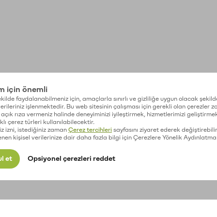
im için önemli
kilde faydalanabilmeniz için, amaçlarla sınırlı ve gizliliğe uygun olacak şekild
 verileriniz işlenmektedir. Bu web sitesinin çalışması için gerekli olan çerezler 
açık rıza vermeniz halinde deneyiminizi iyileştirmek, hizmetlerimizi geliştirmek
lı çerez türleri kullanılabilecektir.
iz izni, istediğiniz zaman
Çerez tercihleri
sayfasını ziyaret ederek değiştirebilir
enen kişisel verilerinize dair daha fazla bilgi için Çerezlere Yönelik Aydınlatma
l et
Opsiyonel çerezleri reddet