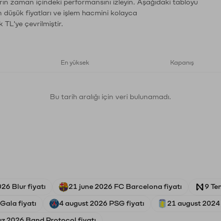
rın zaman içindeki performansını izleyin. Aşağıdaki tabloyu
n düşük fiyatları ve işlem hacmini kolayca
 TL'ye çevrilmiştir.
En yüksek
Kapanış
Bu tarih aralığı için veri bulunamadı.
26 Blur fiyatı
21 june 2026 FC Barcelona fiyatı
9 Te
Gala fiyatı
4 august 2026 PSG fiyatı
21 august 2024 
z 2026 Band Protocol fiyatı