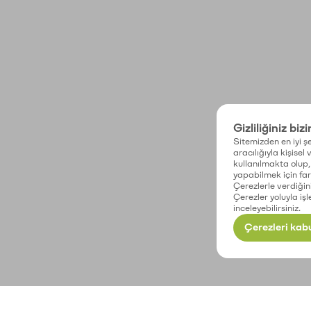
Gizliliğiniz biz
Sitemizden en iyi şe
aracılığıyla kişisel
kullanılmakta olup, 
yapabilmek için fark
Çerezlerle verdiğin
Çerezler yoluyla işl
inceleyebilirsiniz.
Çerezleri kabu