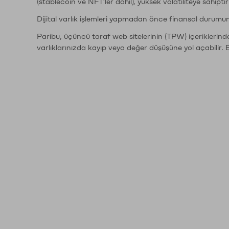
(stablecoin ve NFT'ler dahil), yüksek volatiliteye sahipti
Dijital varlık işlemleri yapmadan önce finansal durumu
Paribu, üçüncü taraf web sitelerinin (TPW) içeriklerin
varlıklarınızda kayıp veya değer düşüşüne yol açabilir. 