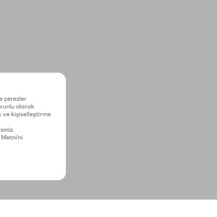
e çerezler
zorunlu olarak
 ve kişiselleştirme
siniz.
 Metni'ni