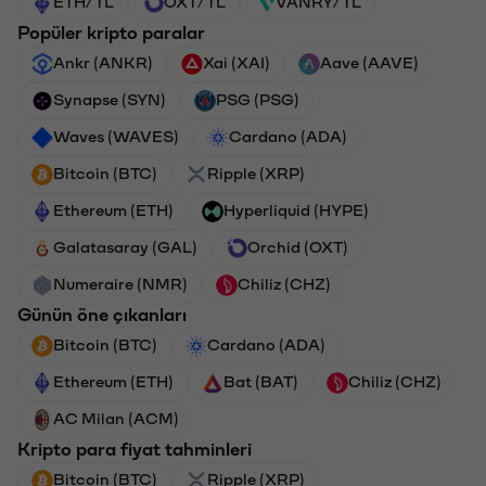
ETH/TL
OXT/TL
VANRY/TL
Popüler kripto paralar
Ankr (ANKR)
Xai (XAI)
Aave (AAVE)
Synapse (SYN)
PSG (PSG)
Waves (WAVES)
Cardano (ADA)
Bitcoin (BTC)
Ripple (XRP)
Ethereum (ETH)
Hyperliquid (HYPE)
Galatasaray (GAL)
Orchid (OXT)
Numeraire (NMR)
Chiliz (CHZ)
Günün öne çıkanları
Bitcoin (BTC)
Cardano (ADA)
Ethereum (ETH)
Bat (BAT)
Chiliz (CHZ)
AC Milan (ACM)
Kripto para fiyat tahminleri
Bitcoin (BTC)
Ripple (XRP)