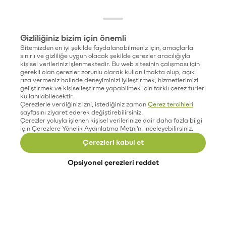
Gizliliğiniz bizim için önemli
Sitemizden en iyi şekilde faydalanabilmeniz için, amaçlarla
sınırlı ve gizliliğe uygun olacak şekilde çerezler aracılığıyla
kişisel verileriniz işlenmektedir. Bu web sitesinin çalışması için
gerekli olan çerezler zorunlu olarak kullanılmakta olup, açık
rıza vermeniz halinde deneyiminizi iyileştirmek, hizmetlerimizi
geliştirmek ve kişiselleştirme yapabilmek için farklı çerez türleri
kullanılabilecektir.
Çerezlerle verdiğiniz izni, istediğiniz zaman
Çerez tercihleri
sayfasını ziyaret ederek değiştirebilirsiniz.
Çerezler yoluyla işlenen kişisel verilerinize dair daha fazla bilgi
için Çerezlere Yönelik Aydınlatma Metni'ni inceleyebilirsiniz.
Çerezleri kabul et
Opsiyonel çerezleri reddet