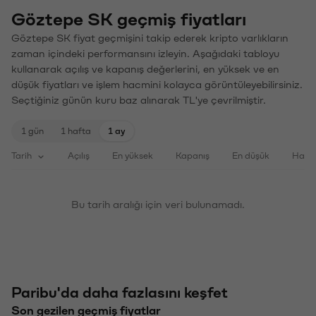
Göztepe SK geçmiş fiyatları
Göztepe SK fiyat geçmişini takip ederek kripto varlıkların
zaman içindeki performansını izleyin. Aşağıdaki tabloyu
kullanarak açılış ve kapanış değerlerini, en yüksek ve en
düşük fiyatları ve işlem hacmini kolayca görüntüleyebilirsiniz.
Seçtiğiniz günün kuru baz alınarak TL'ye çevrilmiştir.
1 gün
1 hafta
1 ay
Tarih
Açılış
En yüksek
Kapanış
En düşük
Haci
Bu tarih aralığı için veri bulunamadı.
Paribu'da daha fazlasını keşfet
Son gezilen geçmiş fiyatlar