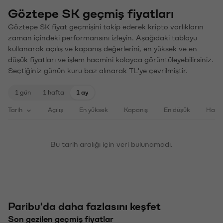
Göztepe SK geçmiş fiyatları
Göztepe SK fiyat geçmişini takip ederek kripto varlıkların
zaman içindeki performansını izleyin. Aşağıdaki tabloyu
kullanarak açılış ve kapanış değerlerini, en yüksek ve en
düşük fiyatları ve işlem hacmini kolayca görüntüleyebilirsiniz.
Seçtiğiniz günün kuru baz alınarak TL'ye çevrilmiştir.
1 gün
1 hafta
1 ay
Tarih
Açılış
En yüksek
Kapanış
En düşük
Haci
Bu tarih aralığı için veri bulunamadı.
Paribu'da daha fazlasını keşfet
Son gezilen geçmiş fiyatlar