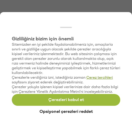
Gizliliğiniz bizim için önemli
Sitemizden en iyi şekilde faydalanabilmeniz için, amaçlarla
sınırlı ve gizliliğe uygun olacak şekilde çerezler aracılığıyla
kişisel verileriniz işlenmektedir. Bu web sitesinin çalışması için
gerekli olan çerezler zorunlu olarak kullanılmakta olup, açık
rıza vermeniz halinde deneyiminizi iyileştirmek, hizmetlerimizi
geliştirmek ve kişiselleştirme yapabilmek için farklı çerez türleri
kullanılabilecektir.
Çerezlerle verdiğiniz izni, istediğiniz zaman
Çerez tercihleri
sayfasını ziyaret ederek değiştirebilirsiniz.
Çerezler yoluyla işlenen kişisel verilerinize dair daha fazla bilgi
için Çerezlere Yönelik Aydınlatma Metni'ni inceleyebilirsiniz.
Çerezleri kabul et
Opsiyonel çerezleri reddet