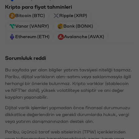
Kripto para fiyat tahminleri
Bitcoin (BTC)
Ripple (XRP)
Vanar (VANRY)
Bonk (BONK)
Ethereum (ETH)
Avalanche (AVAX)
Sorumluluk reddi
Bu sayfada yer alan bilgiler yatırım tavsiyesi niteliği taşımaz.
Paribu, dijital varlıkların alım-satımı veya saklanmasıyla ilgili
herhangi bir öneride bulunmaz. Kripto varlıklar (stablecoin
ve NFT'ler dahil), yüksek volatiliteye sahiptir ve ani değer
kayıpları yaşanabilir.
Dijital varlık işlemleri yapmadan önce finansal durumunuzu
dikkatlice değerlendirin ve gerekli durumlarda hukuk, vergi
veya yatırım danışmanınızdan destek alın.
Paribu, üçüncü taraf web sitelerinin (TPW) içeriklerinden
veya kullanımından kaynaklanabilecek zarar, kayıp veya