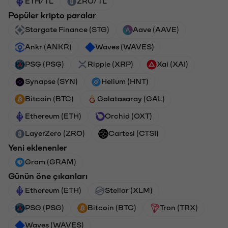
ETH/TL
ZRO/TL
Popüler kripto paralar
Stargate Finance (STG)
Aave (AAVE)
Ankr (ANKR)
Waves (WAVES)
PSG (PSG)
Ripple (XRP)
Xai (XAI)
Synapse (SYN)
Helium (HNT)
Bitcoin (BTC)
Galatasaray (GAL)
Ethereum (ETH)
Orchid (OXT)
LayerZero (ZRO)
Cartesi (CTSI)
Yeni eklenenler
Gram (GRAM)
Günün öne çıkanları
Ethereum (ETH)
Stellar (XLM)
PSG (PSG)
Bitcoin (BTC)
Tron (TRX)
Waves (WAVES)