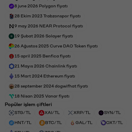
8 june 2026 Polygon fiyatı
28 Ekim 2023 Trabzonspor fiyatı
9 may 2026 NEAR Protocol fiyatı
19 Şubat 2026 Solayer fiyatı
26 Ağustos 2025 Curve DAO Token fiyatı
15 april 2025 Benfica fiyatı
21 Mayıs 2026 Chainlink fiyatı
15 Mart 2024 Ethereum fiyatı
28 september 2024 dogwifhat fiyatı
18 Nisan 2025 Vanar fiyatı
Popüler işlem çiftleri
STG/TL
XAI/TL
XRP/TL
SYN/TL
HNT/TL
BTC/TL
GAL/TL
OXT/TL