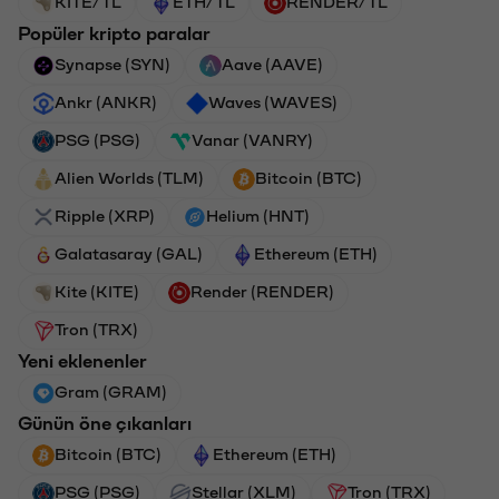
KITE/TL
ETH/TL
RENDER/TL
Popüler kripto paralar
Synapse (SYN)
Aave (AAVE)
Ankr (ANKR)
Waves (WAVES)
PSG (PSG)
Vanar (VANRY)
Alien Worlds (TLM)
Bitcoin (BTC)
Ripple (XRP)
Helium (HNT)
Galatasaray (GAL)
Ethereum (ETH)
Kite (KITE)
Render (RENDER)
Tron (TRX)
Yeni eklenenler
Gram (GRAM)
Günün öne çıkanları
Bitcoin (BTC)
Ethereum (ETH)
PSG (PSG)
Stellar (XLM)
Tron (TRX)