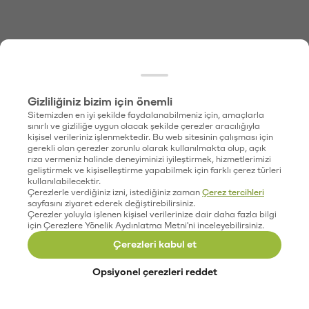
Gizliliğiniz bizim için önemli
Sitemizden en iyi şekilde faydalanabilmeniz için, amaçlarla
sınırlı ve gizliliğe uygun olacak şekilde çerezler aracılığıyla
kişisel verileriniz işlenmektedir. Bu web sitesinin çalışması için
gerekli olan çerezler zorunlu olarak kullanılmakta olup, açık
rıza vermeniz halinde deneyiminizi iyileştirmek, hizmetlerimizi
geliştirmek ve kişiselleştirme yapabilmek için farklı çerez türleri
kullanılabilecektir.
Çerezlerle verdiğiniz izni, istediğiniz zaman
Çerez tercihleri
sayfasını ziyaret ederek değiştirebilirsiniz.
Çerezler yoluyla işlenen kişisel verilerinize dair daha fazla bilgi
için Çerezlere Yönelik Aydınlatma Metni'ni inceleyebilirsiniz.
Çerezleri kabul et
Opsiyonel çerezleri reddet