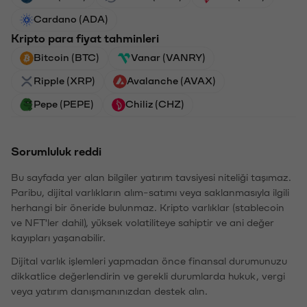
Cardano (ADA)
Kripto para fiyat tahminleri
Bitcoin (BTC)
Vanar (VANRY)
Ripple (XRP)
Avalanche (AVAX)
Pepe (PEPE)
Chiliz (CHZ)
Sorumluluk reddi
Bu sayfada yer alan bilgiler yatırım tavsiyesi niteliği taşımaz.
Paribu, dijital varlıkların alım-satımı veya saklanmasıyla ilgili
herhangi bir öneride bulunmaz. Kripto varlıklar (stablecoin
ve NFT'ler dahil), yüksek volatiliteye sahiptir ve ani değer
kayıpları yaşanabilir.
Dijital varlık işlemleri yapmadan önce finansal durumunuzu
dikkatlice değerlendirin ve gerekli durumlarda hukuk, vergi
veya yatırım danışmanınızdan destek alın.