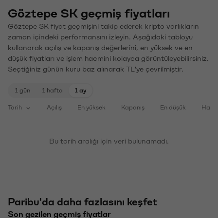
Göztepe SK geçmiş fiyatları
Göztepe SK fiyat geçmişini takip ederek kripto varlıkların
zaman içindeki performansını izleyin. Aşağıdaki tabloyu
kullanarak açılış ve kapanış değerlerini, en yüksek ve en
düşük fiyatları ve işlem hacmini kolayca görüntüleyebilirsiniz.
Seçtiğiniz günün kuru baz alınarak TL'ye çevrilmiştir.
1 gün
1 hafta
1 ay
Tarih
Açılış
En yüksek
Kapanış
En düşük
Haci
Bu tarih aralığı için veri bulunamadı.
Paribu'da daha fazlasını keşfet
Son gezilen geçmiş fiyatlar