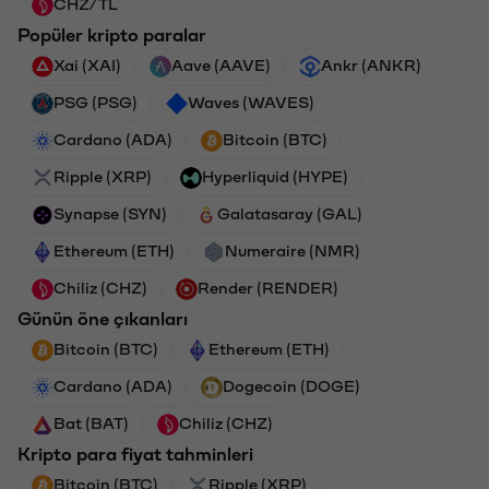
CHZ/TL
Popüler kripto paralar
Xai (XAI)
Aave (AAVE)
Ankr (ANKR)
PSG (PSG)
Waves (WAVES)
Cardano (ADA)
Bitcoin (BTC)
Ripple (XRP)
Hyperliquid (HYPE)
Synapse (SYN)
Galatasaray (GAL)
Ethereum (ETH)
Numeraire (NMR)
Chiliz (CHZ)
Render (RENDER)
Günün öne çıkanları
Bitcoin (BTC)
Ethereum (ETH)
Cardano (ADA)
Dogecoin (DOGE)
Bat (BAT)
Chiliz (CHZ)
Kripto para fiyat tahminleri
Bitcoin (BTC)
Ripple (XRP)