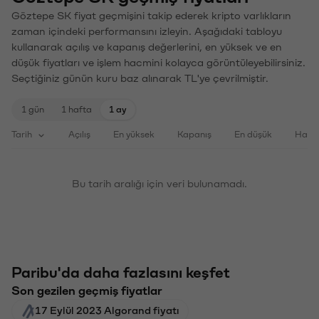
Göztepe SK fiyat geçmişini takip ederek kripto varlıkların
zaman içindeki performansını izleyin. Aşağıdaki tabloyu
kullanarak açılış ve kapanış değerlerini, en yüksek ve en
düşük fiyatları ve işlem hacmini kolayca görüntüleyebilirsiniz.
Seçtiğiniz günün kuru baz alınarak TL'ye çevrilmiştir.
1 gün
1 hafta
1 ay
Tarih
Açılış
En yüksek
Kapanış
En düşük
Haci
Bu tarih aralığı için veri bulunamadı.
Paribu'da daha fazlasını keşfet
Son gezilen geçmiş fiyatlar
17 Eylül 2023 Algorand fiyatı