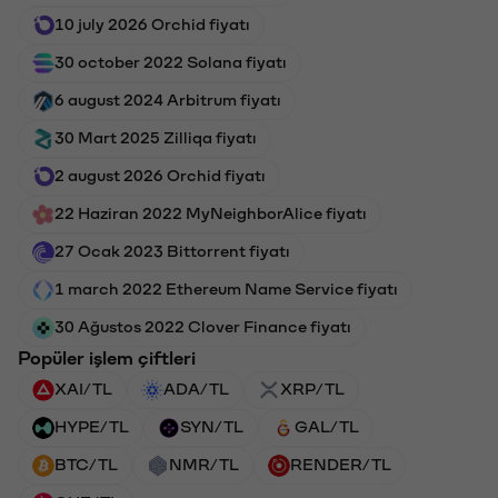
10 july 2026 Orchid fiyatı
30 october 2022 Solana fiyatı
6 august 2024 Arbitrum fiyatı
30 Mart 2025 Zilliqa fiyatı
2 august 2026 Orchid fiyatı
22 Haziran 2022 MyNeighborAlice fiyatı
27 Ocak 2023 Bittorrent fiyatı
1 march 2022 Ethereum Name Service fiyatı
30 Ağustos 2022 Clover Finance fiyatı
Popüler işlem çiftleri
XAI/TL
ADA/TL
XRP/TL
HYPE/TL
SYN/TL
GAL/TL
BTC/TL
NMR/TL
RENDER/TL