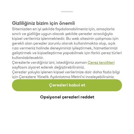
Gizliliğiniz bizim için önemli
Sitemizden en iyi şekilde faydalanabilmeniz için, amaçlarla
sınırlı ve gizliliğe uygun olacak şekilde çerezler aracılığıyla
kişisel verileriniz işlenmektedir. Bu web sitesinin çalışması için
gerekli olan çerezler zorunlu olarak kullanılmakta olup, açık
rıza vermeniz halinde deneyiminizi iyileştirmek, hizmetlerimizi
geliştirmek ve kişiselleştirme yapabilmek için farklı çerez türleri
kullanılabilecektir.
Çerezlerle verdiğiniz izni, istediğiniz zaman
Çerez tercihleri
sayfasını ziyaret ederek değiştirebilirsiniz.
Çerezler yoluyla işlenen kişisel verilerinize dair daha fazla bilgi
için Çerezlere Yönelik Aydınlatma Metni'ni inceleyebilirsiniz.
Çerezleri kabul et
Opsiyonel çerezleri reddet