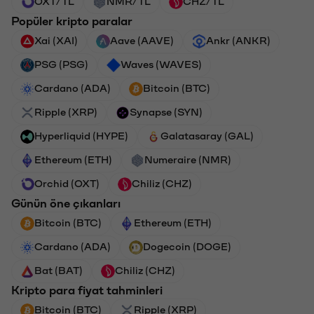
OXT/TL
NMR/TL
CHZ/TL
Popüler kripto paralar
Xai (XAI)
Aave (AAVE)
Ankr (ANKR)
PSG (PSG)
Waves (WAVES)
Cardano (ADA)
Bitcoin (BTC)
Ripple (XRP)
Synapse (SYN)
Hyperliquid (HYPE)
Galatasaray (GAL)
Ethereum (ETH)
Numeraire (NMR)
Orchid (OXT)
Chiliz (CHZ)
Günün öne çıkanları
Bitcoin (BTC)
Ethereum (ETH)
Cardano (ADA)
Dogecoin (DOGE)
Bat (BAT)
Chiliz (CHZ)
Kripto para fiyat tahminleri
Bitcoin (BTC)
Ripple (XRP)