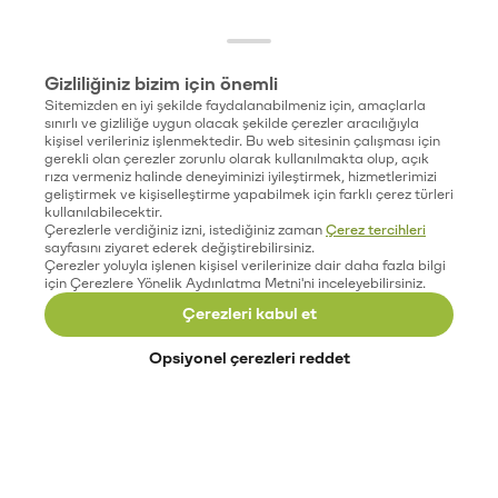
Gizliliğiniz bizim için önemli
Sitemizden en iyi şekilde faydalanabilmeniz için, amaçlarla
sınırlı ve gizliliğe uygun olacak şekilde çerezler aracılığıyla
kişisel verileriniz işlenmektedir. Bu web sitesinin çalışması için
gerekli olan çerezler zorunlu olarak kullanılmakta olup, açık
rıza vermeniz halinde deneyiminizi iyileştirmek, hizmetlerimizi
geliştirmek ve kişiselleştirme yapabilmek için farklı çerez türleri
kullanılabilecektir.
Çerezlerle verdiğiniz izni, istediğiniz zaman
Çerez tercihleri
sayfasını ziyaret ederek değiştirebilirsiniz.
Çerezler yoluyla işlenen kişisel verilerinize dair daha fazla bilgi
için Çerezlere Yönelik Aydınlatma Metni'ni inceleyebilirsiniz.
Çerezleri kabul et
Opsiyonel çerezleri reddet