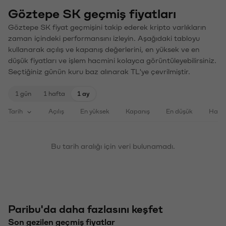
Göztepe SK geçmiş fiyatları
Göztepe SK fiyat geçmişini takip ederek kripto varlıkların
zaman içindeki performansını izleyin. Aşağıdaki tabloyu
kullanarak açılış ve kapanış değerlerini, en yüksek ve en
düşük fiyatları ve işlem hacmini kolayca görüntüleyebilirsiniz.
Seçtiğiniz günün kuru baz alınarak TL'ye çevrilmiştir.
1 gün
1 hafta
1 ay
Tarih
Açılış
En yüksek
Kapanış
En düşük
Haci
Bu tarih aralığı için veri bulunamadı.
Paribu'da daha fazlasını keşfet
Son gezilen geçmiş fiyatlar