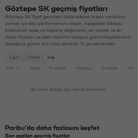
Göztepe SK geçmiş fiyatları
Göztepe SK fiyat geçmişini takip ederek kripto varlıkların
zaman içindeki performansını izleyin. Aşağıdaki tabloyu
kullanarak açılış ve kapanış değerlerini, en yüksek ve en
düşük fiyatları ve işlem hacmini kolayca görüntüleyebilirsiniz.
Seçtiğiniz günün kuru baz alınarak TL'ye çevrilmiştir.
1 gün
1 hafta
1 ay
Tarih
Açılış
En yüksek
Kapanış
En düşük
Haci
Bu tarih aralığı için veri bulunamadı.
Paribu'da daha fazlasını keşfet
Son gezilen geçmiş fiyatlar