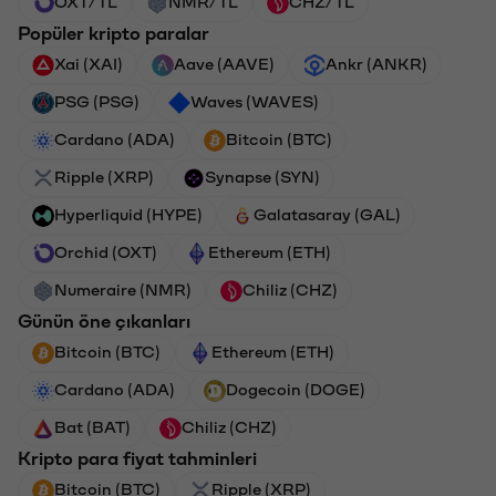
OXT/TL
NMR/TL
CHZ/TL
Popüler kripto paralar
Xai (XAI)
Aave (AAVE)
Ankr (ANKR)
PSG (PSG)
Waves (WAVES)
Cardano (ADA)
Bitcoin (BTC)
Ripple (XRP)
Synapse (SYN)
Hyperliquid (HYPE)
Galatasaray (GAL)
Orchid (OXT)
Ethereum (ETH)
Numeraire (NMR)
Chiliz (CHZ)
Günün öne çıkanları
Bitcoin (BTC)
Ethereum (ETH)
Cardano (ADA)
Dogecoin (DOGE)
Bat (BAT)
Chiliz (CHZ)
Kripto para fiyat tahminleri
Bitcoin (BTC)
Ripple (XRP)