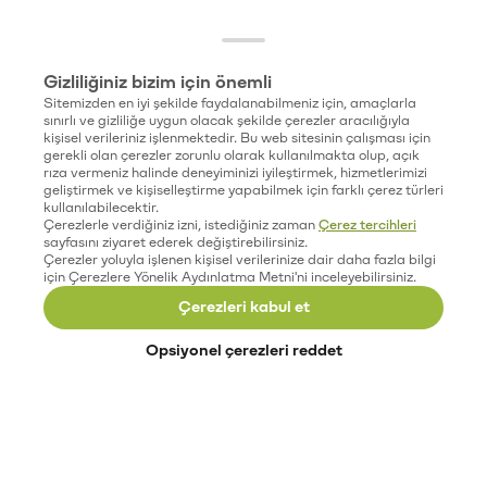
Gizliliğiniz bizim için önemli
Sitemizden en iyi şekilde faydalanabilmeniz için, amaçlarla
sınırlı ve gizliliğe uygun olacak şekilde çerezler aracılığıyla
kişisel verileriniz işlenmektedir. Bu web sitesinin çalışması için
gerekli olan çerezler zorunlu olarak kullanılmakta olup, açık
rıza vermeniz halinde deneyiminizi iyileştirmek, hizmetlerimizi
geliştirmek ve kişiselleştirme yapabilmek için farklı çerez türleri
kullanılabilecektir.
Çerezlerle verdiğiniz izni, istediğiniz zaman
Çerez tercihleri
sayfasını ziyaret ederek değiştirebilirsiniz.
Çerezler yoluyla işlenen kişisel verilerinize dair daha fazla bilgi
için Çerezlere Yönelik Aydınlatma Metni'ni inceleyebilirsiniz.
Çerezleri kabul et
Opsiyonel çerezleri reddet