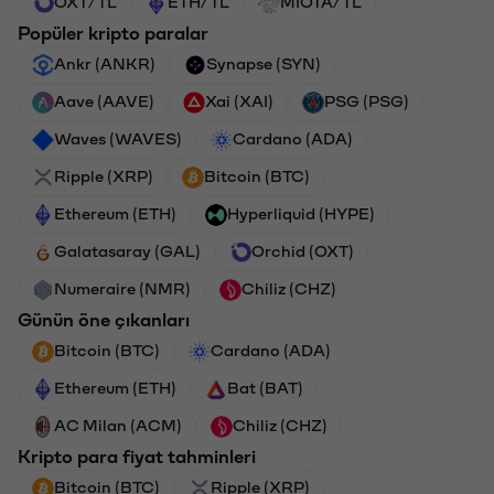
OXT/TL
ETH/TL
MIOTA/TL
Popüler kripto paralar
Ankr (ANKR)
Synapse (SYN)
Aave (AAVE)
Xai (XAI)
PSG (PSG)
Waves (WAVES)
Cardano (ADA)
Ripple (XRP)
Bitcoin (BTC)
Ethereum (ETH)
Hyperliquid (HYPE)
Galatasaray (GAL)
Orchid (OXT)
Numeraire (NMR)
Chiliz (CHZ)
Günün öne çıkanları
Bitcoin (BTC)
Cardano (ADA)
Ethereum (ETH)
Bat (BAT)
AC Milan (ACM)
Chiliz (CHZ)
Kripto para fiyat tahminleri
Bitcoin (BTC)
Ripple (XRP)