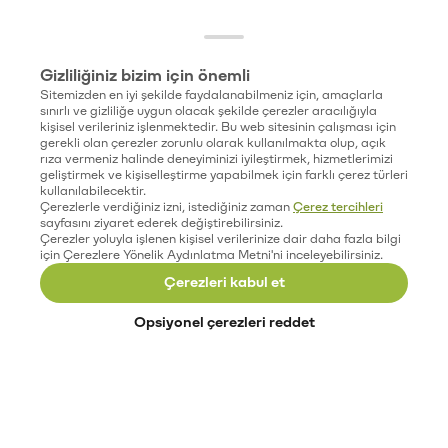
Gizliliğiniz bizim için önemli
Sitemizden en iyi şekilde faydalanabilmeniz için, amaçlarla
sınırlı ve gizliliğe uygun olacak şekilde çerezler aracılığıyla
kişisel verileriniz işlenmektedir. Bu web sitesinin çalışması için
gerekli olan çerezler zorunlu olarak kullanılmakta olup, açık
rıza vermeniz halinde deneyiminizi iyileştirmek, hizmetlerimizi
geliştirmek ve kişiselleştirme yapabilmek için farklı çerez türleri
kullanılabilecektir.
Çerezlerle verdiğiniz izni, istediğiniz zaman
Çerez tercihleri
sayfasını ziyaret ederek değiştirebilirsiniz.
Çerezler yoluyla işlenen kişisel verilerinize dair daha fazla bilgi
için Çerezlere Yönelik Aydınlatma Metni'ni inceleyebilirsiniz.
Çerezleri kabul et
Opsiyonel çerezleri reddet