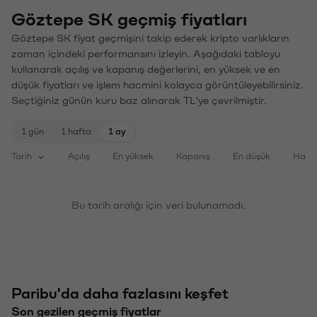
Göztepe SK geçmiş fiyatları
Göztepe SK fiyat geçmişini takip ederek kripto varlıkların
zaman içindeki performansını izleyin. Aşağıdaki tabloyu
kullanarak açılış ve kapanış değerlerini, en yüksek ve en
düşük fiyatları ve işlem hacmini kolayca görüntüleyebilirsiniz.
Seçtiğiniz günün kuru baz alınarak TL'ye çevrilmiştir.
1 gün
1 hafta
1 ay
Tarih
Açılış
En yüksek
Kapanış
En düşük
Haci
Bu tarih aralığı için veri bulunamadı.
Paribu'da daha fazlasını keşfet
Son gezilen geçmiş fiyatlar