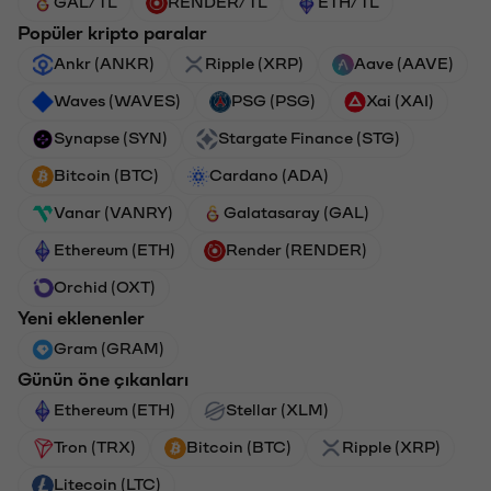
GAL/TL
RENDER/TL
ETH/TL
Popüler kripto paralar
Ankr (ANKR)
Ripple (XRP)
Aave (AAVE)
Waves (WAVES)
PSG (PSG)
Xai (XAI)
Synapse (SYN)
Stargate Finance (STG)
Bitcoin (BTC)
Cardano (ADA)
Vanar (VANRY)
Galatasaray (GAL)
Ethereum (ETH)
Render (RENDER)
Orchid (OXT)
Yeni eklenenler
Gram (GRAM)
Günün öne çıkanları
Ethereum (ETH)
Stellar (XLM)
Tron (TRX)
Bitcoin (BTC)
Ripple (XRP)
Litecoin (LTC)