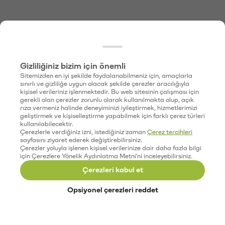
Gizliliğiniz bizim için önemli
Sitemizden en iyi şekilde faydalanabilmeniz için, amaçlarla
sınırlı ve gizliliğe uygun olacak şekilde çerezler aracılığıyla
kişisel verileriniz işlenmektedir. Bu web sitesinin çalışması için
gerekli olan çerezler zorunlu olarak kullanılmakta olup, açık
rıza vermeniz halinde deneyiminizi iyileştirmek, hizmetlerimizi
geliştirmek ve kişiselleştirme yapabilmek için farklı çerez türleri
kullanılabilecektir.
Çerezlerle verdiğiniz izni, istediğiniz zaman
Çerez tercihleri
sayfasını ziyaret ederek değiştirebilirsiniz.
Çerezler yoluyla işlenen kişisel verilerinize dair daha fazla bilgi
için Çerezlere Yönelik Aydınlatma Metni'ni inceleyebilirsiniz.
Çerezleri kabul et
Opsiyonel çerezleri reddet