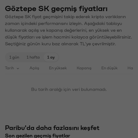
Göztepe SK geçmiş fiyatları
Göztepe SK fiyat geçmişini takip ederek kripto varlıkların
zaman içindeki performansını izleyin. Aşağıdaki tabloyu
kullanarak açılış ve kapanış değerlerini, en yüksek ve en
düşük fiyatları ve işlem hacmini kolayca görüntüleyebilirsiniz.
Seçtiğiniz günün kuru baz alınarak TL'ye çevrilmiştir.
1 gün
1 hafta
1 ay
Tarih
Açılış
En yüksek
Kapanış
En düşük
Haci
Bu tarih aralığı için veri bulunamadı.
Paribu'da daha fazlasını keşfet
Son gezilen geçmiş fiyatlar