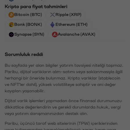
Kripto para fiyat tahminleri
Bitcoin (BTC)
Ripple (XRP)
Bonk (BONK)
Ethereum (ETH)
Synapse (SYN)
Avalanche (AVAX)
Sorumluluk reddi
Bu sayfada yer alan bilgiler yatırım tavsiyesi niteliği taşımaz.
Paribu, dijital varlıkların alım-satımı veya saklanmasıyla ilgili
herhangi bir öneride bulunmaz. Kripto varlıklar (stablecoin
ve NFT'ler dahil), yüksek volatiliteye sahiptir ve ani değer
kayıpları yaşanabilir.
Dijital varlık işlemleri yapmadan önce finansal durumunuzu
dikkatlice değerlendirin ve gerekli durumlarda hukuk, vergi
veya yatırım danışmanınızdan destek alın.
Paribu, üçüncü taraf web sitelerinin (TPW) içeriklerinden
veya kullanımından kaynaklanabilecek zarar, kayıp veya