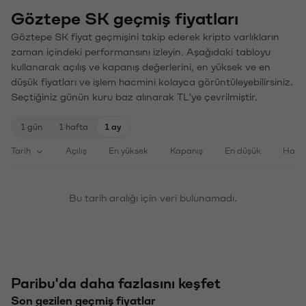
Göztepe SK geçmiş fiyatları
Göztepe SK fiyat geçmişini takip ederek kripto varlıkların
zaman içindeki performansını izleyin. Aşağıdaki tabloyu
kullanarak açılış ve kapanış değerlerini, en yüksek ve en
düşük fiyatları ve işlem hacmini kolayca görüntüleyebilirsiniz.
Seçtiğiniz günün kuru baz alınarak TL'ye çevrilmiştir.
1 gün
1 hafta
1 ay
Tarih
Açılış
En yüksek
Kapanış
En düşük
Haci
Bu tarih aralığı için veri bulunamadı.
Paribu'da daha fazlasını keşfet
Son gezilen geçmiş fiyatlar