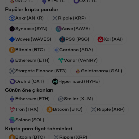
GAL/TL
ETH/TL
OXT/TL
Popüler kripto paralar
Ankr (ANKR)
Ripple (XRP)
Synapse (SYN)
Aave (AAVE)
Waves (WAVES)
PSG (PSG)
Xai (XAI)
Bitcoin (BTC)
Cardano (ADA)
Ethereum (ETH)
Vanar (VANRY)
Stargate Finance (STG)
Galatasaray (GAL)
Orchid (OXT)
Hyperliquid (HYPE)
Günün öne çıkanları
Ethereum (ETH)
Stellar (XLM)
Tron (TRX)
Bitcoin (BTC)
Ripple (XRP)
Solana (SOL)
Kripto para fiyat tahminleri
Bitcoin (BTC)
Ripple (XRP)