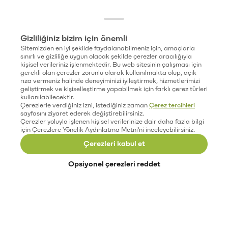
Gizliliğiniz bizim için önemli
Sitemizden en iyi şekilde faydalanabilmeniz için, amaçlarla
sınırlı ve gizliliğe uygun olacak şekilde çerezler aracılığıyla
kişisel verileriniz işlenmektedir. Bu web sitesinin çalışması için
gerekli olan çerezler zorunlu olarak kullanılmakta olup, açık
rıza vermeniz halinde deneyiminizi iyileştirmek, hizmetlerimizi
geliştirmek ve kişiselleştirme yapabilmek için farklı çerez türleri
kullanılabilecektir.
Çerezlerle verdiğiniz izni, istediğiniz zaman
Çerez tercihleri
sayfasını ziyaret ederek değiştirebilirsiniz.
Çerezler yoluyla işlenen kişisel verilerinize dair daha fazla bilgi
için Çerezlere Yönelik Aydınlatma Metni'ni inceleyebilirsiniz.
Çerezleri kabul et
Opsiyonel çerezleri reddet