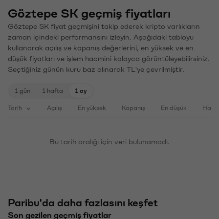
Göztepe SK geçmiş fiyatları
Göztepe SK fiyat geçmişini takip ederek kripto varlıkların
zaman içindeki performansını izleyin. Aşağıdaki tabloyu
kullanarak açılış ve kapanış değerlerini, en yüksek ve en
düşük fiyatları ve işlem hacmini kolayca görüntüleyebilirsiniz.
Seçtiğiniz günün kuru baz alınarak TL'ye çevrilmiştir.
1 gün
1 hafta
1 ay
Tarih
Açılış
En yüksek
Kapanış
En düşük
Haci
Bu tarih aralığı için veri bulunamadı.
Paribu'da daha fazlasını keşfet
Son gezilen geçmiş fiyatlar