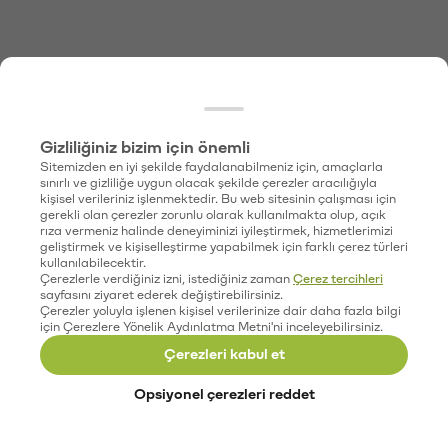
Gizliliğiniz bizim için önemli
Sitemizden en iyi şekilde faydalanabilmeniz için, amaçlarla
sınırlı ve gizliliğe uygun olacak şekilde çerezler aracılığıyla
kişisel verileriniz işlenmektedir. Bu web sitesinin çalışması için
gerekli olan çerezler zorunlu olarak kullanılmakta olup, açık
rıza vermeniz halinde deneyiminizi iyileştirmek, hizmetlerimizi
geliştirmek ve kişiselleştirme yapabilmek için farklı çerez türleri
kullanılabilecektir.
Çerezlerle verdiğiniz izni, istediğiniz zaman
Çerez tercihleri
sayfasını ziyaret ederek değiştirebilirsiniz.
Çerezler yoluyla işlenen kişisel verilerinize dair daha fazla bilgi
için Çerezlere Yönelik Aydınlatma Metni'ni inceleyebilirsiniz.
Çerezleri kabul et
Opsiyonel çerezleri reddet