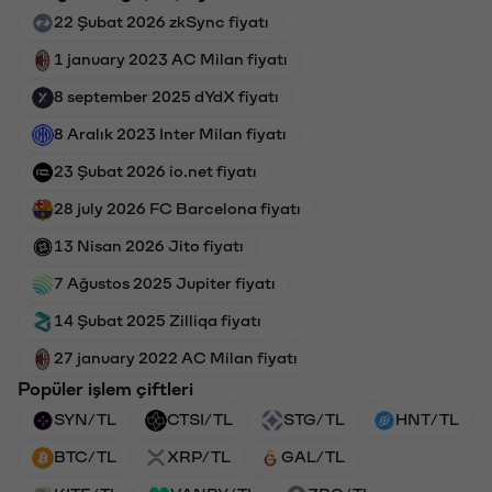
22 Şubat 2026 zkSync fiyatı
1 january 2023 AC Milan fiyatı
8 september 2025 dYdX fiyatı
8 Aralık 2023 Inter Milan fiyatı
23 Şubat 2026 io.net fiyatı
28 july 2026 FC Barcelona fiyatı
13 Nisan 2026 Jito fiyatı
7 Ağustos 2025 Jupiter fiyatı
14 Şubat 2025 Zilliqa fiyatı
27 january 2022 AC Milan fiyatı
Popüler işlem çiftleri
SYN/TL
CTSI/TL
STG/TL
HNT/TL
BTC/TL
XRP/TL
GAL/TL