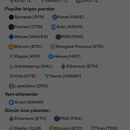
KITE/TL
VANRY/TL
ZRO/TL
Popüler kripto paralar
Synapse (SYN)
Aave (AAVE)
Cartesi (CTSI)
Ankr (ANKR)
Waves (WAVES)
PSG (PSG)
Bitcoin (BTC)
Stargate Finance (STG)
Ripple (XRP)
Helium (HNT)
Galatasaray (GAL)
Ethereum (ETH)
Kite (KITE)
Vanar (VANRY)
LayerZero (ZRO)
Yeni eklenenler
Gram (GRAM)
Günün öne çıkanları
Ethereum (ETH)
PSG (PSG)
Stellar (XLM)
Bitcoin (BTC)
Tron (TRX)