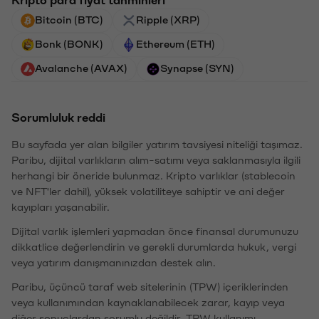
Bitcoin (BTC)
Ripple (XRP)
Bonk (BONK)
Ethereum (ETH)
Avalanche (AVAX)
Synapse (SYN)
Sorumluluk reddi
Bu sayfada yer alan bilgiler yatırım tavsiyesi niteliği taşımaz.
Paribu, dijital varlıkların alım-satımı veya saklanmasıyla ilgili
herhangi bir öneride bulunmaz. Kripto varlıklar (stablecoin
ve NFT'ler dahil), yüksek volatiliteye sahiptir ve ani değer
kayıpları yaşanabilir.
Dijital varlık işlemleri yapmadan önce finansal durumunuzu
dikkatlice değerlendirin ve gerekli durumlarda hukuk, vergi
veya yatırım danışmanınızdan destek alın.
Paribu, üçüncü taraf web sitelerinin (TPW) içeriklerinden
veya kullanımından kaynaklanabilecek zarar, kayıp veya
diğer sonuçlardan sorumlu değildir. TPW kullanımı,