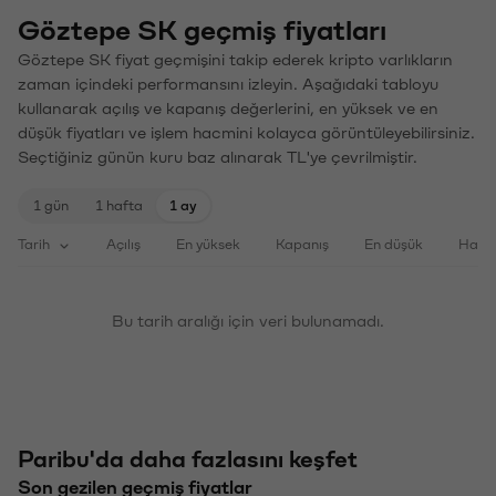
Göztepe SK geçmiş fiyatları
Göztepe SK fiyat geçmişini takip ederek kripto varlıkların
zaman içindeki performansını izleyin. Aşağıdaki tabloyu
kullanarak açılış ve kapanış değerlerini, en yüksek ve en
düşük fiyatları ve işlem hacmini kolayca görüntüleyebilirsiniz.
Seçtiğiniz günün kuru baz alınarak TL'ye çevrilmiştir.
1 gün
1 hafta
1 ay
Tarih
Açılış
En yüksek
Kapanış
En düşük
Haci
Bu tarih aralığı için veri bulunamadı.
Paribu'da daha fazlasını keşfet
Son gezilen geçmiş fiyatlar