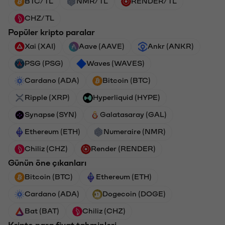
BTC/TL
NMR/TL
RENDER/TL
CHZ/TL
Popüler kripto paralar
Xai (XAI)
Aave (AAVE)
Ankr (ANKR)
PSG (PSG)
Waves (WAVES)
Cardano (ADA)
Bitcoin (BTC)
Ripple (XRP)
Hyperliquid (HYPE)
Synapse (SYN)
Galatasaray (GAL)
Ethereum (ETH)
Numeraire (NMR)
Chiliz (CHZ)
Render (RENDER)
Günün öne çıkanları
Bitcoin (BTC)
Ethereum (ETH)
Cardano (ADA)
Dogecoin (DOGE)
Bat (BAT)
Chiliz (CHZ)
Kripto para fiyat tahminleri