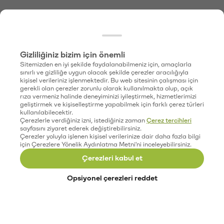
Gizliliğiniz bizim için önemli
Sitemizden en iyi şekilde faydalanabilmeniz için, amaçlarla
sınırlı ve gizliliğe uygun olacak şekilde çerezler aracılığıyla
kişisel verileriniz işlenmektedir. Bu web sitesinin çalışması için
gerekli olan çerezler zorunlu olarak kullanılmakta olup, açık
rıza vermeniz halinde deneyiminizi iyileştirmek, hizmetlerimizi
geliştirmek ve kişiselleştirme yapabilmek için farklı çerez türleri
kullanılabilecektir.
Çerezlerle verdiğiniz izni, istediğiniz zaman
Çerez tercihleri
sayfasını ziyaret ederek değiştirebilirsiniz.
Çerezler yoluyla işlenen kişisel verilerinize dair daha fazla bilgi
için Çerezlere Yönelik Aydınlatma Metni'ni inceleyebilirsiniz.
Çerezleri kabul et
Opsiyonel çerezleri reddet