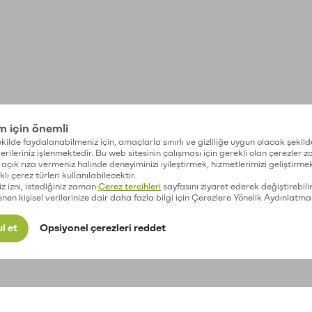
im için önemli
kilde faydalanabilmeniz için, amaçlarla sınırlı ve gizliliğe uygun olacak şekild
 verileriniz işlenmektedir. Bu web sitesinin çalışması için gerekli olan çerezler 
açık rıza vermeniz halinde deneyiminizi iyileştirmek, hizmetlerimizi geliştirmek
lı çerez türleri kullanılabilecektir.
iz izni, istediğiniz zaman
Çerez tercihleri
sayfasını ziyaret ederek değiştirebilir
enen kişisel verilerinize dair daha fazla bilgi için Çerezlere Yönelik Aydınlatma
l et
Opsiyonel çerezleri reddet