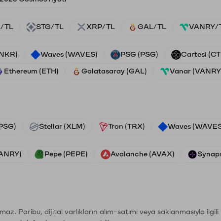
/TL
STG/TL
XRP/TL
GAL/TL
VANRY/
ANKR)
Waves (WAVES)
PSG (PSG)
Cartesi (CT
Ethereum (ETH)
Galatasaray (GAL)
Vanar (VANRY
PSG)
Stellar (XLM)
Tron (TRX)
Waves (WAVES
VANRY)
Pepe (PEPE)
Avalanche (AVAX)
Synaps
şımaz. Paribu, dijital varlıkların alım-satımı veya saklanmasıyla ilgi