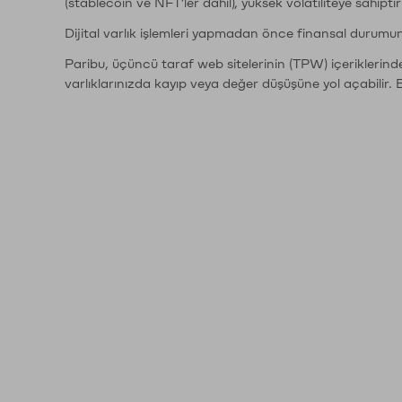
(stablecoin ve NFT'ler dahil), yüksek volatiliteye sahipti
Dijital varlık işlemleri yapmadan önce finansal durumu
Paribu, üçüncü taraf web sitelerinin (TPW) içeriklerin
varlıklarınızda kayıp veya değer düşüşüne yol açabilir. 