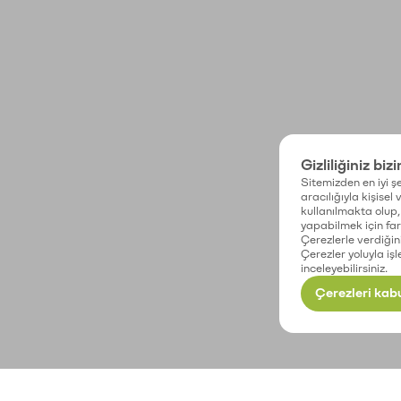
Gizliliğiniz biz
Sitemizden en iyi şe
aracılığıyla kişisel
kullanılmakta olup, 
yapabilmek için fark
Çerezlerle verdiğin
Çerezler yoluyla işl
inceleyebilirsiniz.
Çerezleri kabu