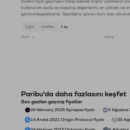
Golem fiyat geçmişini takip ederek kripto varlıkların z
kullanarak açılış ve kapanış değerlerini, en yüksek ve e
görüntüleyebilirsiniz. Seçtiğiniz günün kuru baz alınarak
1 gün
1 hafta
1 ay
Tarih
Açılış
Paribu'da daha fazlasını keşfet
Son gezilen geçmiş fiyatlar
26 february 2025 Synapse fiyatı
5 Ağustos 2
14 Aralık 2021 Origin Protocol fiyatı
30 Ağ
24 Haziran 2023 Ontology fiyatı
6 Ağustos