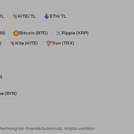
TL
KITE/TL
ETH/TL
SI)
Bitcoin (BTC)
Ripple (XRP)
)
Kite (KITE)
Tron (TRX)
)
e (SYN)
li herhangi bir öneride bulunmaz. Kripto varlıklar