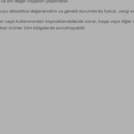
r ve ani değer kayıpları yaşanabilir.
nuzu dikkatlice değerlendirin ve gerekli durumlarda hukuk, vergi v
den veya kullanımından kaynaklanabilecek zarar, kayıp veya diğer 
Bazı ürünler tüm bölgelerde sunulmayabilir.