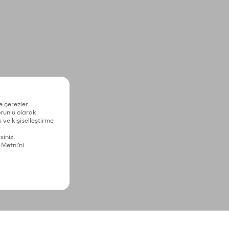
e çerezler
zorunlu olarak
 ve kişiselleştirme
siniz.
 Metni'ni