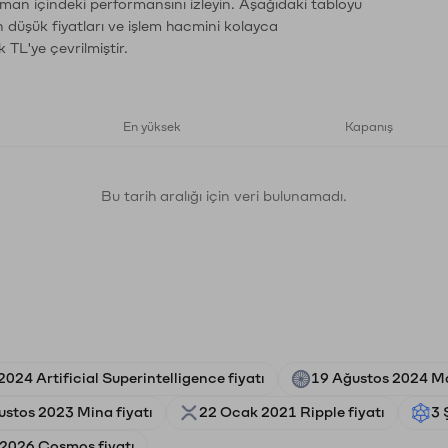
aman içindeki performansını izleyin. Aşağıdaki tabloyu
n düşük fiyatları ve işlem hacmini kolayca
 TL'ye çevrilmiştir.
En yüksek
Kapanış
Bu tarih aralığı için veri bulunamadı.
024 Artificial Superintelligence fiyatı
19 Ağustos 2024 Ma
ustos 2023 Mina fiyatı
22 Ocak 2021 Ripple fiyatı
3 
 2026 Cosmos fiyatı