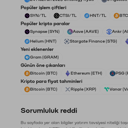
Popüler işlem çiftleri
SYN/TL
CTSI/TL
HNT/TL
BTC
Popüler kripto paralar
Synapse (SYN)
Aave (AAVE)
Ankr (
Helium (HNT)
Stargate Finance (STG)
Yeni eklenenler
Gram (GRAM)
Günün öne çıkanları
Bitcoin (BTC)
Ethereum (ETH)
PSG (
Kripto para fiyat tahminleri
Bitcoin (BTC)
Ripple (XRP)
Vanar (
Sorumluluk reddi
Bu sayfada yer alan bilgiler yatırım tavsiyesi niteliği ta