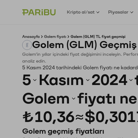
Kripto al/sat
Piyasalar
Anasayfa
Golem fiyatı
Golem (GLM) TL fiyat geçmişi
Golem (GLM) Geçmiş 
Golem'in yıllar içindeki fiyat değişimini inceleyin. Perf
analiz edin.
5 Kasım 2024 tarihindeki Golem fiyatı ne kadard
5
Kasım
2024
Golem
fiyatı n
₺10,36
≈
$0,301
Golem geçmiş fiyatları