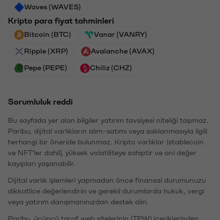
Waves (WAVES)
Kripto para fiyat tahminleri
Bitcoin (BTC)
Vanar (VANRY)
Ripple (XRP)
Avalanche (AVAX)
Pepe (PEPE)
Chiliz (CHZ)
Sorumluluk reddi
Bu sayfada yer alan bilgiler yatırım tavsiyesi niteliği taşımaz.
Paribu, dijital varlıkların alım-satımı veya saklanmasıyla ilgili
herhangi bir öneride bulunmaz. Kripto varlıklar (stablecoin
ve NFT'ler dahil), yüksek volatiliteye sahiptir ve ani değer
kayıpları yaşanabilir.
Dijital varlık işlemleri yapmadan önce finansal durumunuzu
dikkatlice değerlendirin ve gerekli durumlarda hukuk, vergi
veya yatırım danışmanınızdan destek alın.
Paribu, üçüncü taraf web sitelerinin (TPW) içeriklerinden