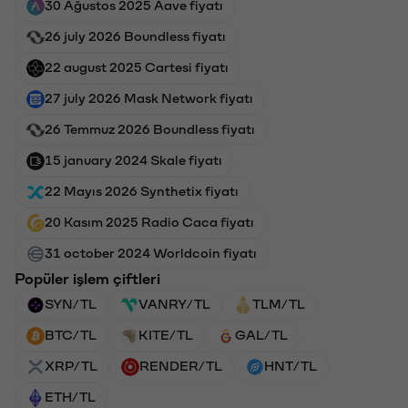
30 Ağustos 2025 Aave fiyatı
26 july 2026 Boundless fiyatı
22 august 2025 Cartesi fiyatı
27 july 2026 Mask Network fiyatı
26 Temmuz 2026 Boundless fiyatı
15 january 2024 Skale fiyatı
22 Mayıs 2026 Synthetix fiyatı
20 Kasım 2025 Radio Caca fiyatı
31 october 2024 Worldcoin fiyatı
Popüler işlem çiftleri
SYN/TL
VANRY/TL
TLM/TL
BTC/TL
KITE/TL
GAL/TL
XRP/TL
RENDER/TL
HNT/TL
ETH/TL