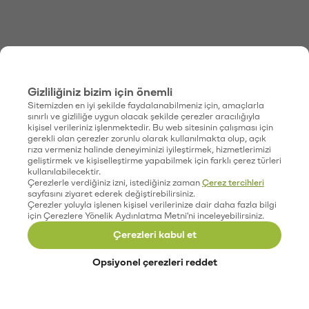
Gizliliğiniz bizim için önemli
Sitemizden en iyi şekilde faydalanabilmeniz için, amaçlarla
sınırlı ve gizliliğe uygun olacak şekilde çerezler aracılığıyla
kişisel verileriniz işlenmektedir. Bu web sitesinin çalışması için
gerekli olan çerezler zorunlu olarak kullanılmakta olup, açık
rıza vermeniz halinde deneyiminizi iyileştirmek, hizmetlerimizi
geliştirmek ve kişiselleştirme yapabilmek için farklı çerez türleri
kullanılabilecektir.
Çerezlerle verdiğiniz izni, istediğiniz zaman
Çerez tercihleri
sayfasını ziyaret ederek değiştirebilirsiniz.
Çerezler yoluyla işlenen kişisel verilerinize dair daha fazla bilgi
için Çerezlere Yönelik Aydınlatma Metni'ni inceleyebilirsiniz.
Çerezleri kabul et
Opsiyonel çerezleri reddet