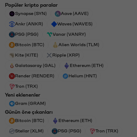
Popüler kripto paralar
Synapse (SYN)
Aave (AAVE)
Ankr (ANKR)
Waves (WAVES)
PSG (PSG)
Vanar (VANRY)
Bitcoin (BTC)
Alien Worlds (TLM)
Kite (KITE)
Ripple (XRP)
Galatasaray (GAL)
Ethereum (ETH)
Render (RENDER)
Helium (HNT)
Tron (TRX)
Yeni eklenenler
Gram (GRAM)
Günün öne çıkanları
Bitcoin (BTC)
Ethereum (ETH)
Stellar (XLM)
PSG (PSG)
Tron (TRX)