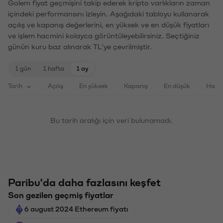
Golem fiyat geçmişini takip ederek kripto varlıkların zaman
içindeki performansını izleyin. Aşağıdaki tabloyu kullanarak
açılış ve kapanış değerlerini, en yüksek ve en düşük fiyatları
ve işlem hacmini kolayca görüntüleyebilirsiniz. Seçtiğiniz
günün kuru baz alınarak TL'ye çevrilmiştir.
1 gün
1 hafta
1 ay
Tarih
Açılış
En yüksek
Kapanış
En düşük
Haci
Bu tarih aralığı için veri bulunamadı.
Paribu'da daha fazlasını keşfet
Son gezilen geçmiş fiyatlar
6 august 2024 Ethereum fiyatı