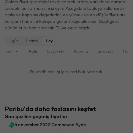
Golem fiyat geçmişini takip ederek kripto varlıkların zaman
içindeki performansını izleyin. Aşağıdaki tabloyu kullanarak
açılış ve kapanış değerlerini, en yüksek ve en düşük fiyatları
ve işlem hacmini kolayca görüntüleyebilirsiniz. Seçtiğiniz
günün kuru baz alınarak TL'ye çevrilmiştir.
1 gün
1 hafta
1 ay
Tarih
Açılış
En yüksek
Kapanış
En düşük
Haci
Bu tarih aralığı için veri bulunamadı.
Paribu'da daha fazlasını keşfet
Son gezilen geçmiş fiyatlar
6 november 2022 Compound fiyatı