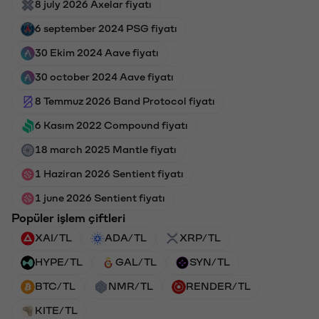
8 july 2026 Axelar fiyatı
6 september 2024 PSG fiyatı
30 Ekim 2024 Aave fiyatı
30 october 2024 Aave fiyatı
8 Temmuz 2026 Band Protocol fiyatı
6 Kasım 2022 Compound fiyatı
18 march 2025 Mantle fiyatı
1 Haziran 2026 Sentient fiyatı
1 june 2026 Sentient fiyatı
Popüler işlem çiftleri
XAI/TL
ADA/TL
XRP/TL
HYPE/TL
GAL/TL
SYN/TL
BTC/TL
NMR/TL
RENDER/TL
KITE/TL