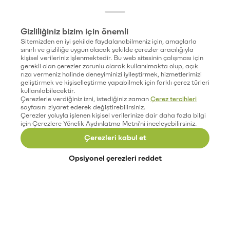
Gizliliğiniz bizim için önemli
Sitemizden en iyi şekilde faydalanabilmeniz için, amaçlarla
sınırlı ve gizliliğe uygun olacak şekilde çerezler aracılığıyla
kişisel verileriniz işlenmektedir. Bu web sitesinin çalışması için
gerekli olan çerezler zorunlu olarak kullanılmakta olup, açık
rıza vermeniz halinde deneyiminizi iyileştirmek, hizmetlerimizi
geliştirmek ve kişiselleştirme yapabilmek için farklı çerez türleri
kullanılabilecektir.
Çerezlerle verdiğiniz izni, istediğiniz zaman
Çerez tercihleri
sayfasını ziyaret ederek değiştirebilirsiniz.
Çerezler yoluyla işlenen kişisel verilerinize dair daha fazla bilgi
için Çerezlere Yönelik Aydınlatma Metni'ni inceleyebilirsiniz.
Çerezleri kabul et
Opsiyonel çerezleri reddet
Paribu’yu keşfet