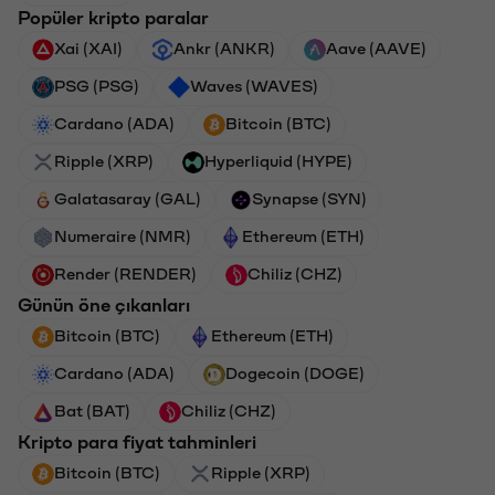
Popüler kripto paralar
Xai (XAI)
Ankr (ANKR)
Aave (AAVE)
PSG (PSG)
Waves (WAVES)
Cardano (ADA)
Bitcoin (BTC)
Ripple (XRP)
Hyperliquid (HYPE)
Galatasaray (GAL)
Synapse (SYN)
Numeraire (NMR)
Ethereum (ETH)
Render (RENDER)
Chiliz (CHZ)
Günün öne çıkanları
Bitcoin (BTC)
Ethereum (ETH)
Cardano (ADA)
Dogecoin (DOGE)
Bat (BAT)
Chiliz (CHZ)
Kripto para fiyat tahminleri
Bitcoin (BTC)
Ripple (XRP)