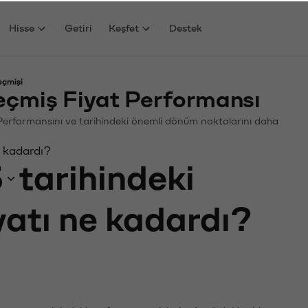
Hisse
Getiri
Keşfet
Destek
eçmişi
eçmiş Fiyat Performansı
n. Performansını ve tarihindeki önemli dönüm noktalarını daha
e kadardı?
3
tarihindeki
yatı ne kadardı?