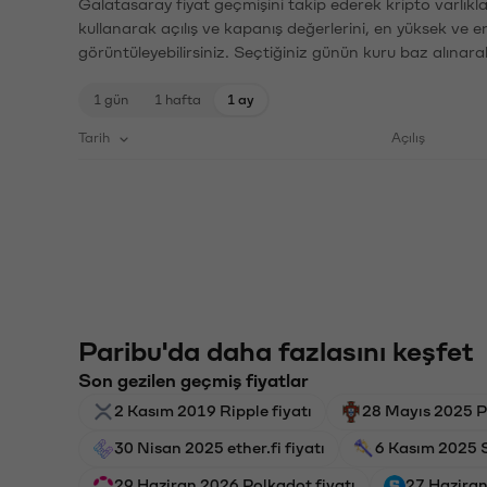
Galatasaray fiyat geçmişini takip ederek kripto varlıkl
kullanarak açılış ve kapanış değerlerini, en yüksek ve e
görüntüleyebilirsiniz. Seçtiğiniz günün kuru baz alınarak
1 gün
1 hafta
1 ay
Tarih
Açılış
Paribu'da daha fazlasını keşfet
Son gezilen geçmiş fiyatlar
2 Kasım 2019 Ripple fiyatı
28 Mayıs 2025 Po
30 Nisan 2025 ether.fi fiyatı
6 Kasım 2025 S
29 Haziran 2026 Polkadot fiyatı
27 Haziran