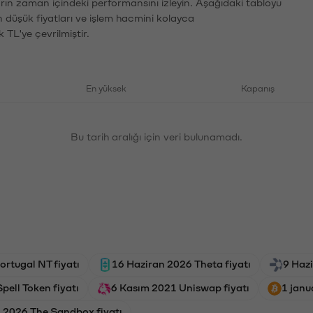
arın zaman içindeki performansını izleyin. Aşağıdaki tabloyu
n düşük fiyatları ve işlem hacmini kolayca
 TL'ye çevrilmiştir.
En yüksek
Kapanış
Bu tarih aralığı için veri bulunamadı.
rtugal NT fiyatı
16 Haziran 2026 Theta fiyatı
9 Hazi
pell Token fiyatı
6 Kasım 2021 Uniswap fiyatı
1 janu
 2026 The Sandbox fiyatı