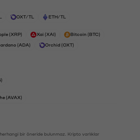
L
OXT/TL
ETH/TL
pple (XRP)
Xai (XAI)
Bitcoin (BTC)
ardano (ADA)
Orchid (OXT)
)
he (AVAX)
li herhangi bir öneride bulunmaz. Kripto varlıklar