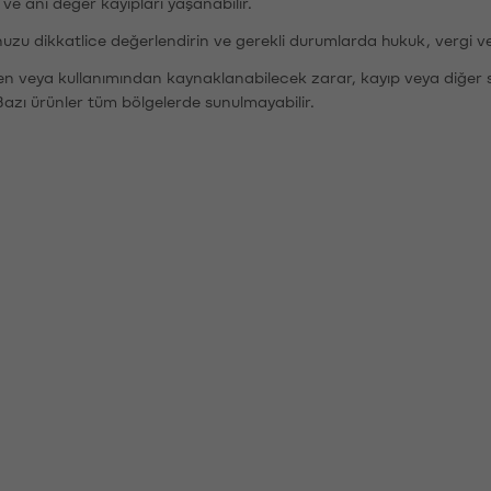
r ve ani değer kayıpları yaşanabilir.
nuzu dikkatlice değerlendirin ve gerekli durumlarda hukuk, vergi v
den veya kullanımından kaynaklanabilecek zarar, kayıp veya diğer 
Bazı ürünler tüm bölgelerde sunulmayabilir.