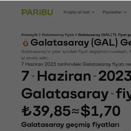
Kripto al/sat
Piyasalar
Anasayfa
Galatasaray fiyatı
Galatasaray (GAL) TL fiyat g
Galatasaray (GAL) G
Galatasaray'ın yıllar içindeki fiyat değişimini inceleyi
iyi analiz edin.
7 Haziran 2023 tarihindeki Galatasaray fiyatı n
7
Haziran
202
Galatasaray
fi
₺39,85
≈
$1,70
Galatasaray geçmiş fiyatları