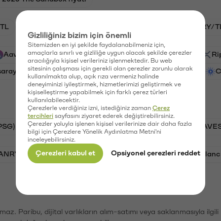
TL
HNT/TL
BTC/TL
GAL/TL
VANRY/T
Gizliliğiniz bizim için önemli
Sitemizden en iyi şekilde faydalanabilmeniz için,
amaçlarla sınırlı ve gizliliğe uygun olacak şekilde çerezler
Aave (AAVE)
PSG (PSG)
Waves (WAVES)
Ri
aracılığıyla kişisel verileriniz işlenmektedir. Bu web
sitesinin çalışması için gerekli olan çerezler zorunlu olarak
saray (GAL)
Ethereum (ETH)
Vanar (VANRY)
C
kullanılmakta olup, açık rıza vermeniz halinde
deneyiminizi iyileştirmek, hizmetlerimizi geliştirmek ve
kişiselleştirme yapabilmek için farklı çerez türleri
kullanılabilecektir.
Çerezlerle verdiğiniz izni, istediğiniz zaman
Çerez
tercihleri
sayfasını ziyaret ederek değiştirebilirsiniz.
Çerezler yoluyla işlenen kişisel verilerinize dair daha fazla
PSG)
Bitcoin (BTC)
Tron (TRX)
Waves (WAVES
bilgi için Çerezlere Yönelik Aydınlatma Metni'ni
inceleyebilirsiniz.
Çerezleri kabul et
Opsiyonel çerezleri reddet
VANRY)
Bonk (BONK)
Ethereum (ETH)
Avalanc
şımaz. Paribu, dijital varlıkların alım-satımı veya saklanmasıyla ilgi