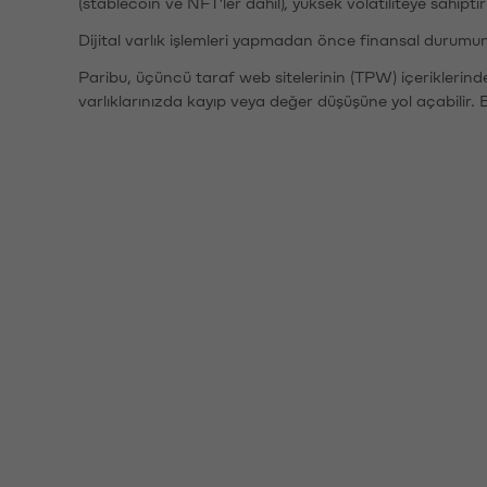
(stablecoin ve NFT'ler dahil), yüksek volatiliteye sahipti
Dijital varlık işlemleri yapmadan önce finansal durumu
Paribu, üçüncü taraf web sitelerinin (TPW) içeriklerin
varlıklarınızda kayıp veya değer düşüşüne yol açabilir. 