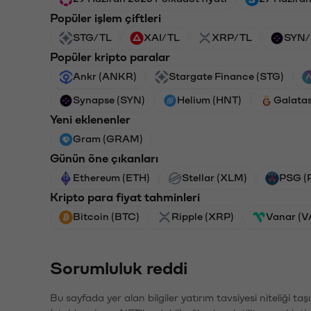
Popüler işlem çiftleri
STG/TL
XAI/TL
XRP/TL
SYN/
Popüler kripto paralar
Ankr (ANKR)
Stargate Finance (STG)
Synapse (SYN)
Helium (HNT)
Galata
Yeni eklenenler
Gram (GRAM)
Günün öne çıkanları
Ethereum (ETH)
Stellar (XLM)
PSG (
Kripto para fiyat tahminleri
Bitcoin (BTC)
Ripple (XRP)
Vanar (
Sorumluluk reddi
Bu sayfada yer alan bilgiler yatırım tavsiyesi niteliği ta