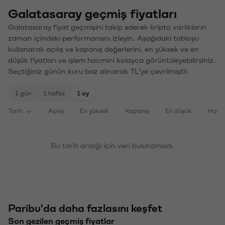
Galatasaray geçmiş fiyatları
Galatasaray fiyat geçmişini takip ederek kripto varlıkların
zaman içindeki performansını izleyin. Aşağıdaki tabloyu
kullanarak açılış ve kapanış değerlerini, en yüksek ve en
düşük fiyatları ve işlem hacmini kolayca görüntüleyebilirsiniz.
Seçtiğiniz günün kuru baz alınarak TL'ye çevrilmiştir.
1 gün
1 hafta
1 ay
Tarih
Açılış
En yüksek
Kapanış
En düşük
Haci
Bu tarih aralığı için veri bulunamadı.
Paribu'da daha fazlasını keşfet
Son gezilen geçmiş fiyatlar