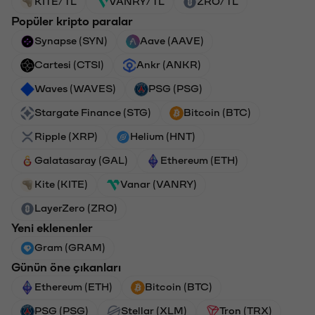
KITE/TL
VANRY/TL
ZRO/TL
Popüler kripto paralar
Synapse (SYN)
Aave (AAVE)
Cartesi (CTSI)
Ankr (ANKR)
Waves (WAVES)
PSG (PSG)
Stargate Finance (STG)
Bitcoin (BTC)
Ripple (XRP)
Helium (HNT)
Galatasaray (GAL)
Ethereum (ETH)
Kite (KITE)
Vanar (VANRY)
LayerZero (ZRO)
Yeni eklenenler
Gram (GRAM)
Günün öne çıkanları
Ethereum (ETH)
Bitcoin (BTC)
PSG (PSG)
Stellar (XLM)
Tron (TRX)