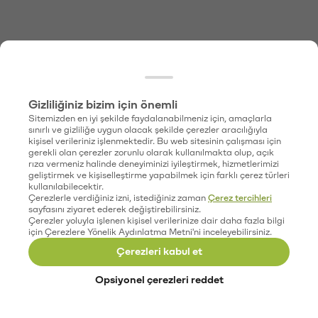
Gizliliğiniz bizim için önemli
Sitemizden en iyi şekilde faydalanabilmeniz için, amaçlarla
sınırlı ve gizliliğe uygun olacak şekilde çerezler aracılığıyla
kişisel verileriniz işlenmektedir. Bu web sitesinin çalışması için
gerekli olan çerezler zorunlu olarak kullanılmakta olup, açık
rıza vermeniz halinde deneyiminizi iyileştirmek, hizmetlerimizi
geliştirmek ve kişiselleştirme yapabilmek için farklı çerez türleri
kullanılabilecektir.
Çerezlerle verdiğiniz izni, istediğiniz zaman
Çerez tercihleri
sayfasını ziyaret ederek değiştirebilirsiniz.
Çerezler yoluyla işlenen kişisel verilerinize dair daha fazla bilgi
için Çerezlere Yönelik Aydınlatma Metni'ni inceleyebilirsiniz.
Çerezleri kabul et
Opsiyonel çerezleri reddet