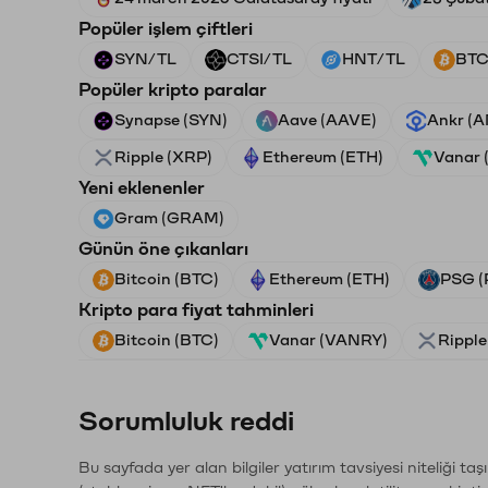
Popüler işlem çiftleri
SYN/TL
CTSI/TL
HNT/TL
BTC
Popüler kripto paralar
Synapse (SYN)
Aave (AAVE)
Ankr (
Ripple (XRP)
Ethereum (ETH)
Vanar
Yeni eklenenler
Gram (GRAM)
Günün öne çıkanları
Bitcoin (BTC)
Ethereum (ETH)
PSG (
Kripto para fiyat tahminleri
Bitcoin (BTC)
Vanar (VANRY)
Ripple
Sorumluluk reddi
Bu sayfada yer alan bilgiler yatırım tavsiyesi niteliği ta