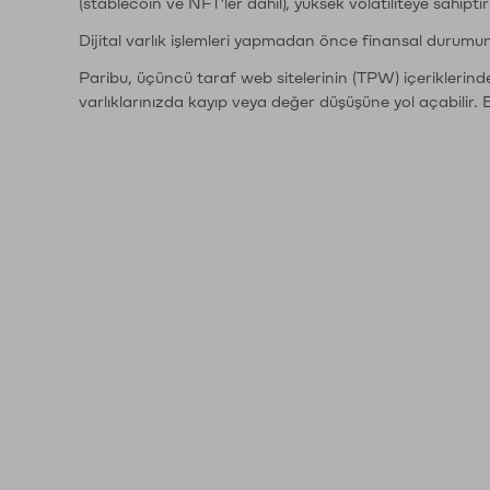
(stablecoin ve NFT'ler dahil), yüksek volatiliteye sahipti
Dijital varlık işlemleri yapmadan önce finansal durumu
Paribu, üçüncü taraf web sitelerinin (TPW) içeriklerin
varlıklarınızda kayıp veya değer düşüşüne yol açabilir. 