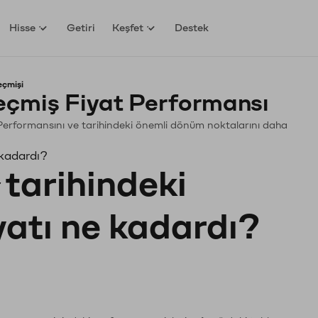
Hisse
Getiri
Keşfet
Destek
eçmişi
eçmiş Fiyat Performansı
n. Performansını ve tarihindeki önemli dönüm noktalarını daha
 kadardı?
tarihindeki
yatı ne kadardı?