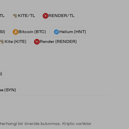
TL
KITE/TL
RENDER/TL
SI)
Bitcoin (BTC)
Helium (HNT)
Kite (KITE)
Render (RENDER)
)
e (SYN)
li herhangi bir öneride bulunmaz. Kripto varlıklar