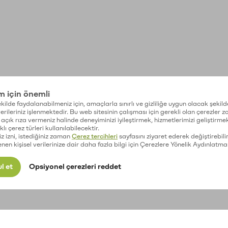
im için önemli
kilde faydalanabilmeniz için, amaçlarla sınırlı ve gizliliğe uygun olacak şekild
 verileriniz işlenmektedir. Bu web sitesinin çalışması için gerekli olan çerezler 
açık rıza vermeniz halinde deneyiminizi iyileştirmek, hizmetlerimizi geliştirmek
lı çerez türleri kullanılabilecektir.
iz izni, istediğiniz zaman
Çerez tercihleri
sayfasını ziyaret ederek değiştirebilir
enen kişisel verilerinize dair daha fazla bilgi için Çerezlere Yönelik Aydınlatma
l et
Opsiyonel çerezleri reddet