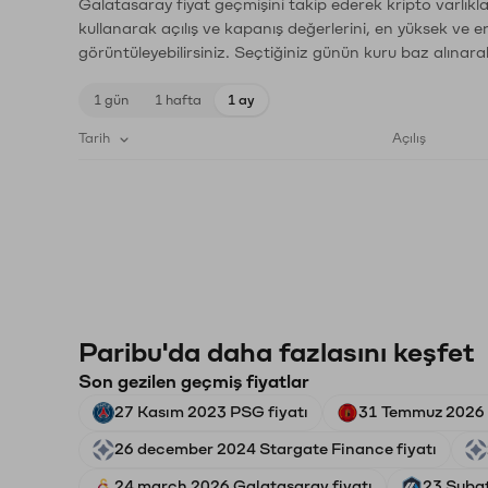
Galatasaray fiyat geçmişini takip ederek kripto varlıkl
kullanarak açılış ve kapanış değerlerini, en yüksek ve e
görüntüleyebilirsiniz. Seçtiğiniz günün kuru baz alınarak
1 gün
1 hafta
1 ay
Tarih
Açılış
Paribu'da daha fazlasını keşfet
Son gezilen geçmiş fiyatlar
27 Kasım 2023 PSG fiyatı
31 Temmuz 2026 B
26 december 2024 Stargate Finance fiyatı
24 march 2026 Galatasaray fiyatı
23 Şubat