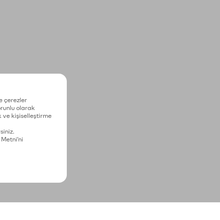
e çerezler
zorunlu olarak
 ve kişiselleştirme
siniz.
 Metni'ni