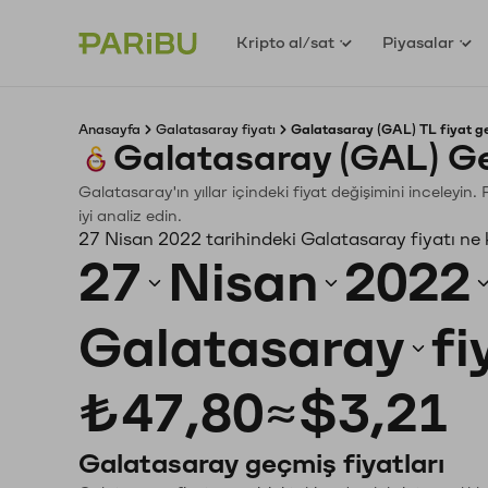
Kripto al/sat
Piyasalar
Anasayfa
Galatasaray fiyatı
Galatasaray (GAL) TL fiyat g
Galatasaray (GAL) G
Galatasaray'ın yıllar içindeki fiyat değişimini inceleyi
iyi analiz edin.
27 Nisan 2022 tarihindeki Galatasaray fiyatı ne
27
Nisan
2022
Galatasaray
fi
₺47,80
≈
$3,21
Galatasaray geçmiş fiyatları