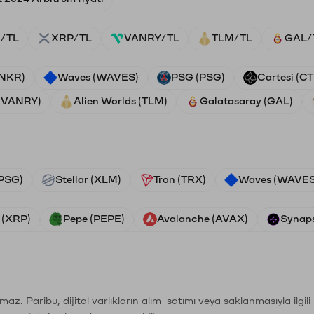
/TL
XRP/TL
VANRY/TL
TLM/TL
GAL/
ANKR)
Waves (WAVES)
PSG (PSG)
Cartesi (CT
 (VANRY)
Alien Worlds (TLM)
Galatasaray (GAL)
PSG)
Stellar (XLM)
Tron (TRX)
Waves (WAVES
 (XRP)
Pepe (PEPE)
Avalanche (AVAX)
Synaps
şımaz. Paribu, dijital varlıkların alım-satımı veya saklanmasıyla ilgi