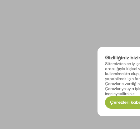
Gizliliğiniz biz
Sitemizden en iyi şe
aracılığıyla kişisel
kullanılmakta olup, 
yapabilmek için fark
Çerezlerle verdiğin
Çerezler yoluyla işl
inceleyebilirsiniz.
Çerezleri kabu