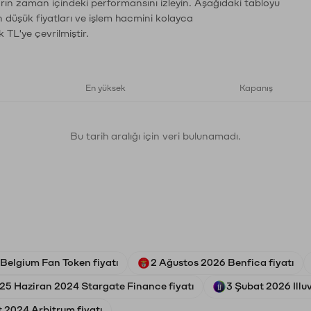
arın zaman içindeki performansını izleyin. Aşağıdaki tabloyu
n düşük fiyatları ve işlem hacmini kolayca
 TL'ye çevrilmiştir.
En yüksek
Kapanış
Bu tarih aralığı için veri bulunamadı.
elgium Fan Token fiyatı
2 Ağustos 2026 Benfica fiyatı
25 Haziran 2024 Stargate Finance fiyatı
3 Şubat 2026 Illuv
 2024 Arbitrum fiyatı