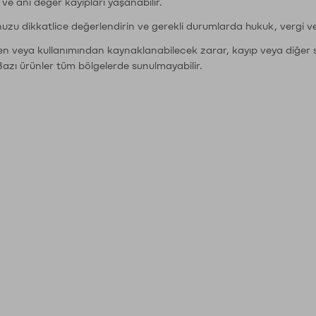
r ve ani değer kayıpları yaşanabilir.
nuzu dikkatlice değerlendirin ve gerekli durumlarda hukuk, vergi v
den veya kullanımından kaynaklanabilecek zarar, kayıp veya diğer 
Bazı ürünler tüm bölgelerde sunulmayabilir.