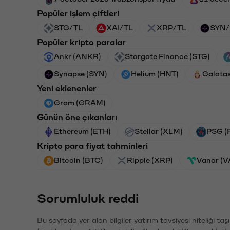
Popüler işlem çiftleri
STG/TL
XAI/TL
XRP/TL
SYN/
Popüler kripto paralar
Ankr (ANKR)
Stargate Finance (STG)
Synapse (SYN)
Helium (HNT)
Galata
Yeni eklenenler
Gram (GRAM)
Günün öne çıkanları
Ethereum (ETH)
Stellar (XLM)
PSG (
Kripto para fiyat tahminleri
Bitcoin (BTC)
Ripple (XRP)
Vanar (
Sorumluluk reddi
Bu sayfada yer alan bilgiler yatırım tavsiyesi niteliği ta