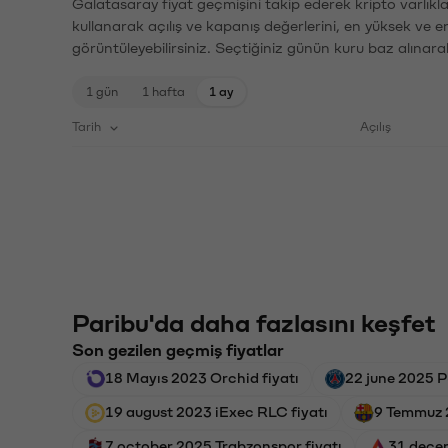
Galatasaray fiyat geçmişini takip ederek kripto varlıkl
kullanarak açılış ve kapanış değerlerini, en yüksek ve e
görüntüleyebilirsiniz. Seçtiğiniz günün kuru baz alınarak
1 gün
1 hafta
1 ay
Tarih
Açılış
Paribu'da daha fazlasını keşfet
Son gezilen geçmiş fiyatlar
18 Mayıs 2023 Orchid fiyatı
22 june 2025 P
19 august 2023 iExec RLC fiyatı
9 Temmuz 
7 october 2025 Trabzonspor fiyatı
31 decem