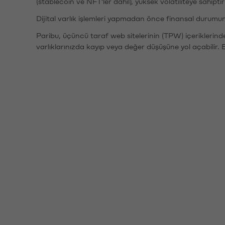
(stablecoin ve NFT'ler dahil), yüksek volatiliteye sahipti
Dijital varlık işlemleri yapmadan önce finansal durumu
Paribu, üçüncü taraf web sitelerinin (TPW) içeriklerin
varlıklarınızda kayıp veya değer düşüşüne yol açabilir. 