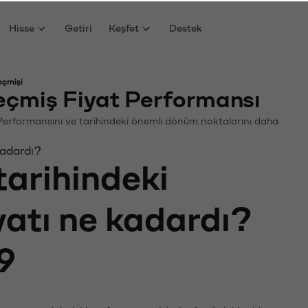
Hisse
Getiri
Keşfet
Destek
eçmişi
eçmiş Fiyat Performansı
n. Performansını ve tarihindeki önemli dönüm noktalarını daha
kadardı?
tarihindeki
yatı ne kadardı?
9