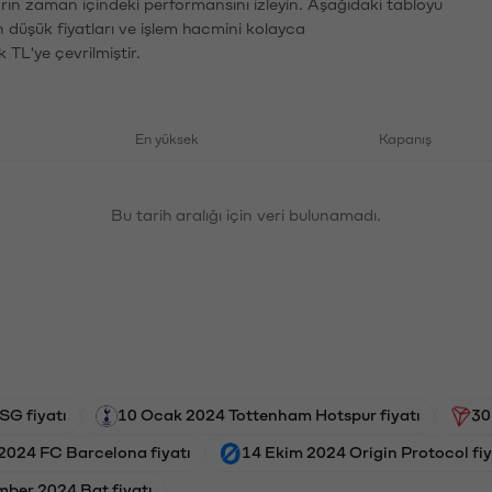
arın zaman içindeki performansını izleyin. Aşağıdaki tabloyu
n düşük fiyatları ve işlem hacmini kolayca
 TL'ye çevrilmiştir.
En yüksek
Kapanış
Bu tarih aralığı için veri bulunamadı.
SG fiyatı
10 Ocak 2024 Tottenham Hotspur fiyatı
30
2024 FC Barcelona fiyatı
14 Ekim 2024 Origin Protocol fiy
ber 2024 Bat fiyatı