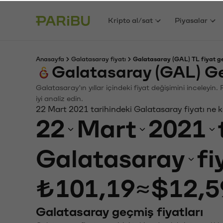
Kripto al/sat
Piyasalar
Anasayfa
Galatasaray fiyatı
Galatasaray (GAL) TL fiyat g
Galatasaray (GAL) G
Galatasaray'ın yıllar içindeki fiyat değişimini inceleyi
iyi analiz edin.
22 Mart 2021 tarihindeki Galatasaray fiyatı ne 
22
Mart
2021
Galatasaray
fi
₺101,19
≈
$12,5
Galatasaray geçmiş fiyatları