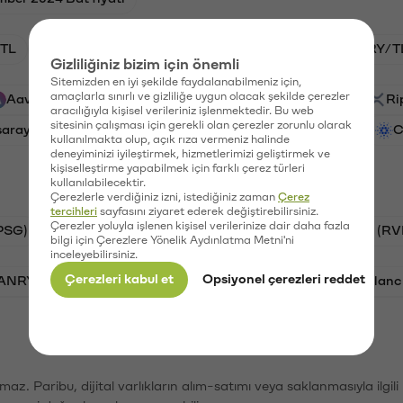
TL
HNT/TL
BTC/TL
GAL/TL
VANRY/T
Gizliliğiniz bizim için önemli
Sitemizden en iyi şekilde faydalanabilmeniz için,
amaçlarla sınırlı ve gizliliğe uygun olacak şekilde çerezler
Aave (AAVE)
PSG (PSG)
Waves (WAVES)
Ri
aracılığıyla kişisel verileriniz işlenmektedir. Bu web
sitesinin çalışması için gerekli olan çerezler zorunlu olarak
saray (GAL)
Ethereum (ETH)
Vanar (VANRY)
C
kullanılmakta olup, açık rıza vermeniz halinde
deneyiminizi iyileştirmek, hizmetlerimizi geliştirmek ve
kişiselleştirme yapabilmek için farklı çerez türleri
kullanılabilecektir.
Çerezlerle verdiğiniz izni, istediğiniz zaman
Çerez
tercihleri
sayfasını ziyaret ederek değiştirebilirsiniz.
Çerezler yoluyla işlenen kişisel verilerinize dair daha fazla
PSG)
Bitcoin (BTC)
Tron (TRX)
Ravencoin (RV
bilgi için Çerezlere Yönelik Aydınlatma Metni'ni
inceleyebilirsiniz.
Çerezleri kabul et
Opsiyonel çerezleri reddet
VANRY)
Bonk (BONK)
Ethereum (ETH)
Avalanc
şımaz. Paribu, dijital varlıkların alım-satımı veya saklanmasıyla ilgi