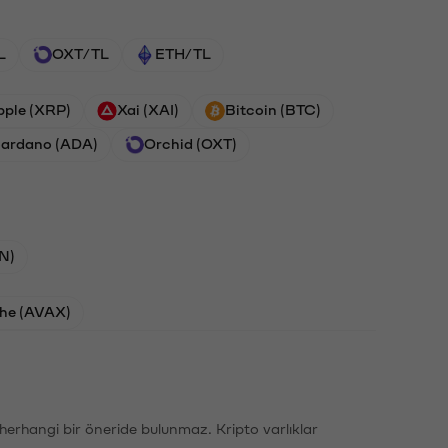
L
OXT/TL
ETH/TL
pple (XRP)
Xai (XAI)
Bitcoin (BTC)
ardano (ADA)
Orchid (OXT)
N)
he (AVAX)
li herhangi bir öneride bulunmaz. Kripto varlıklar