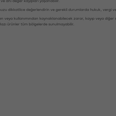
r ve ani değer kayıpları yaşanabilir.
nuzu dikkatlice değerlendirin ve gerekli durumlarda hukuk, vergi v
den veya kullanımından kaynaklanabilecek zarar, kayıp veya diğer 
Bazı ürünler tüm bölgelerde sunulmayabilir.