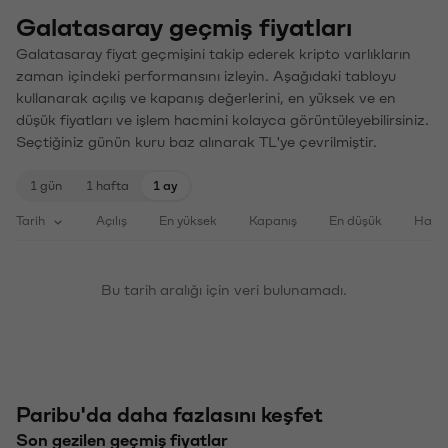
Galatasaray geçmiş fiyatları
Galatasaray fiyat geçmişini takip ederek kripto varlıkların
zaman içindeki performansını izleyin. Aşağıdaki tabloyu
kullanarak açılış ve kapanış değerlerini, en yüksek ve en
düşük fiyatları ve işlem hacmini kolayca görüntüleyebilirsiniz.
Seçtiğiniz günün kuru baz alınarak TL'ye çevrilmiştir.
1 gün
1 hafta
1 ay
Tarih
Açılış
En yüksek
Kapanış
En düşük
Haci
Bu tarih aralığı için veri bulunamadı.
Paribu'da daha fazlasını keşfet
Son gezilen geçmiş fiyatlar