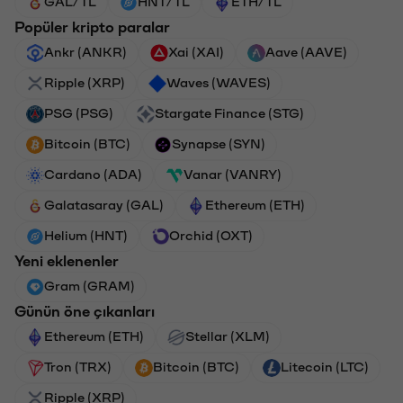
GAL/TL
HNT/TL
ETH/TL
Popüler kripto paralar
Ankr (ANKR)
Xai (XAI)
Aave (AAVE)
Ripple (XRP)
Waves (WAVES)
PSG (PSG)
Stargate Finance (STG)
Bitcoin (BTC)
Synapse (SYN)
Cardano (ADA)
Vanar (VANRY)
Galatasaray (GAL)
Ethereum (ETH)
Helium (HNT)
Orchid (OXT)
Yeni eklenenler
Gram (GRAM)
Günün öne çıkanları
Ethereum (ETH)
Stellar (XLM)
Tron (TRX)
Bitcoin (BTC)
Litecoin (LTC)
Ripple (XRP)