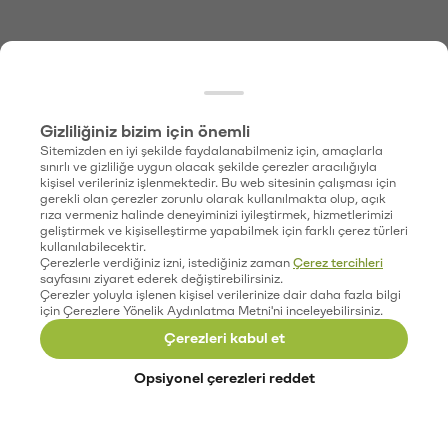
Gizliliğiniz bizim için önemli
Sitemizden en iyi şekilde faydalanabilmeniz için, amaçlarla
sınırlı ve gizliliğe uygun olacak şekilde çerezler aracılığıyla
kişisel verileriniz işlenmektedir. Bu web sitesinin çalışması için
gerekli olan çerezler zorunlu olarak kullanılmakta olup, açık
rıza vermeniz halinde deneyiminizi iyileştirmek, hizmetlerimizi
geliştirmek ve kişiselleştirme yapabilmek için farklı çerez türleri
kullanılabilecektir.
Çerezlerle verdiğiniz izni, istediğiniz zaman
Çerez tercihleri
sayfasını ziyaret ederek değiştirebilirsiniz.
Çerezler yoluyla işlenen kişisel verilerinize dair daha fazla bilgi
için Çerezlere Yönelik Aydınlatma Metni'ni inceleyebilirsiniz.
Çerezleri kabul et
Opsiyonel çerezleri reddet