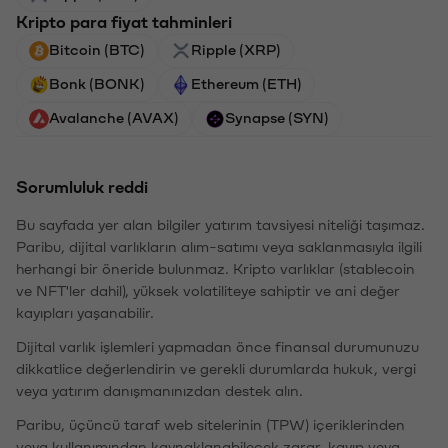
Kripto para fiyat tahminleri
Bitcoin (BTC)
Ripple (XRP)
Bonk (BONK)
Ethereum (ETH)
Avalanche (AVAX)
Synapse (SYN)
Sorumluluk reddi
Bu sayfada yer alan bilgiler yatırım tavsiyesi niteliği taşımaz.
Paribu, dijital varlıkların alım-satımı veya saklanmasıyla ilgili
herhangi bir öneride bulunmaz. Kripto varlıklar (stablecoin
ve NFT'ler dahil), yüksek volatiliteye sahiptir ve ani değer
kayıpları yaşanabilir.
Dijital varlık işlemleri yapmadan önce finansal durumunuzu
dikkatlice değerlendirin ve gerekli durumlarda hukuk, vergi
veya yatırım danışmanınızdan destek alın.
Paribu, üçüncü taraf web sitelerinin (TPW) içeriklerinden
veya kullanımından kaynaklanabilecek zarar, kayıp veya