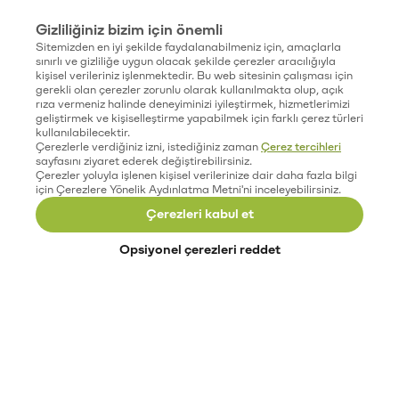
Gizliliğiniz bizim için önemli
Sitemizden en iyi şekilde faydalanabilmeniz için, amaçlarla
sınırlı ve gizliliğe uygun olacak şekilde çerezler aracılığıyla
kişisel verileriniz işlenmektedir. Bu web sitesinin çalışması için
gerekli olan çerezler zorunlu olarak kullanılmakta olup, açık
rıza vermeniz halinde deneyiminizi iyileştirmek, hizmetlerimizi
geliştirmek ve kişiselleştirme yapabilmek için farklı çerez türleri
kullanılabilecektir.
Çerezlerle verdiğiniz izni, istediğiniz zaman
Çerez tercihleri
sayfasını ziyaret ederek değiştirebilirsiniz.
Çerezler yoluyla işlenen kişisel verilerinize dair daha fazla bilgi
için Çerezlere Yönelik Aydınlatma Metni'ni inceleyebilirsiniz.
Çerezleri kabul et
Opsiyonel çerezleri reddet
Paribu’yu keşfet