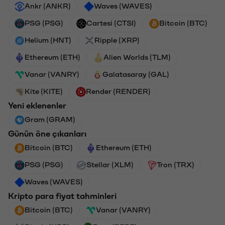
Ankr (ANKR)
Waves (WAVES)
PSG (PSG)
Cartesi (CTSI)
Bitcoin (BTC)
Helium (HNT)
Ripple (XRP)
Ethereum (ETH)
Alien Worlds (TLM)
Vanar (VANRY)
Galatasaray (GAL)
Kite (KITE)
Render (RENDER)
Yeni eklenenler
Gram (GRAM)
Günün öne çıkanları
Bitcoin (BTC)
Ethereum (ETH)
PSG (PSG)
Stellar (XLM)
Tron (TRX)
Waves (WAVES)
Kripto para fiyat tahminleri
Bitcoin (BTC)
Vanar (VANRY)