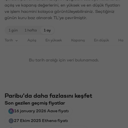
açılış ve kapanış değerlerini, en yüksek ve en düşük fiyatları
ve işlem hacmini kolayca görüntüleyebilirsiniz. Seçtiğiniz
günün kuru baz alınarak TL'ye çevrilmiştir.
1 gün
1 hafta
1 ay
Tarih
Açılış
En yüksek
Kapanış
En düşük
Haci
Bu tarih aralığı için veri bulunamadı.
Paribu'da daha fazlasını keşfet
Son gezilen geçmiş fiyatlar
16 january 2026 Aave fiyatı
27 Ekim 2025 Ethena fiyatı