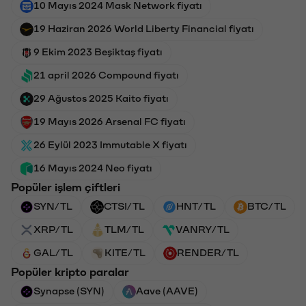
10 Mayıs 2024 Mask Network fiyatı
19 Haziran 2026 World Liberty Financial fiyatı
9 Ekim 2023 Beşiktaş fiyatı
21 april 2026 Compound fiyatı
29 Ağustos 2025 Kaito fiyatı
19 Mayıs 2026 Arsenal FC fiyatı
26 Eylül 2023 Immutable X fiyatı
16 Mayıs 2024 Neo fiyatı
Popüler işlem çiftleri
SYN/TL
CTSI/TL
HNT/TL
BTC/TL
XRP/TL
TLM/TL
VANRY/TL
GAL/TL
KITE/TL
RENDER/TL
Popüler kripto paralar
Synapse (SYN)
Aave (AAVE)