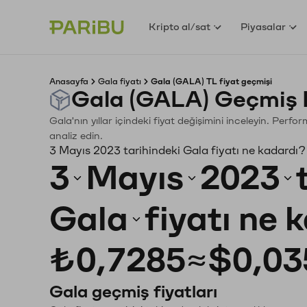
Kripto al/sat
Piyasalar
Anasayfa
Gala fiyatı
Gala (GALA) TL fiyat geçmişi
Gala (GALA) Geçmiş 
Gala'nın yıllar içindeki fiyat değişimini inceleyin. Perf
analiz edin.
3 Mayıs 2023 tarihindeki Gala fiyatı ne kadardı?
3
Mayıs
2023
Gala
fiyatı ne 
₺0,7285
≈
$0,03
Gala geçmiş fiyatları