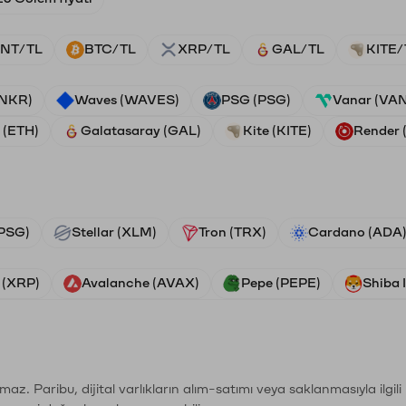
NT/TL
BTC/TL
XRP/TL
GAL/TL
KITE/
ANKR)
Waves (WAVES)
PSG (PSG)
Vanar (VA
 (ETH)
Galatasaray (GAL)
Kite (KITE)
Render
PSG)
Stellar (XLM)
Tron (TRX)
Cardano (ADA
 (XRP)
Avalanche (AVAX)
Pepe (PEPE)
Shiba 
şımaz. Paribu, dijital varlıkların alım-satımı veya saklanmasıyla ilgi