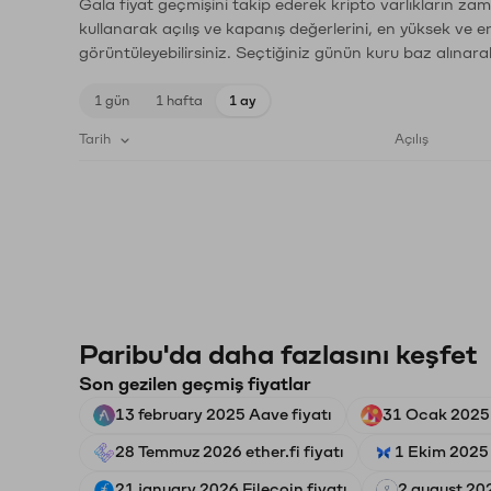
Gala fiyat geçmişini takip ederek kripto varlıkların za
kullanarak açılış ve kapanış değerlerini, en yüksek ve e
görüntüleyebilirsiniz. Seçtiğiniz günün kuru baz alınarak
1 gün
1 hafta
1 ay
Tarih
Açılış
Paribu'da daha fazlasını keşfet
Son gezilen geçmiş fiyatlar
13 february 2025 Aave fiyatı
31 Ocak 2025 
28 Temmuz 2026 ether.fi fiyatı
1 Ekim 2025
21 january 2026 Filecoin fiyatı
2 august 20