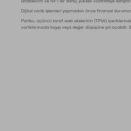
(stablecoin ve NFT'ler dahil), yüksek volatiliteye sahipti
Dijital varlık işlemleri yapmadan önce finansal durumu
Paribu, üçüncü taraf web sitelerinin (TPW) içeriklerin
varlıklarınızda kayıp veya değer düşüşüne yol açabilir. 