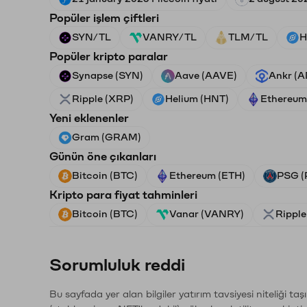
Popüler işlem çiftleri
SYN/TL
VANRY/TL
TLM/TL
H
Popüler kripto paralar
Synapse (SYN)
Aave (AAVE)
Ankr (
Ripple (XRP)
Helium (HNT)
Ethereum
Yeni eklenenler
Gram (GRAM)
Günün öne çıkanları
Bitcoin (BTC)
Ethereum (ETH)
PSG (
Kripto para fiyat tahminleri
Bitcoin (BTC)
Vanar (VANRY)
Ripple
Sorumluluk reddi
Bu sayfada yer alan bilgiler yatırım tavsiyesi niteliği ta