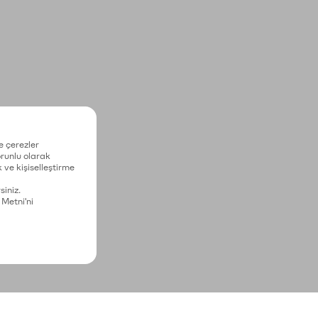
e çerezler
zorunlu olarak
 ve kişiselleştirme
siniz.
 Metni'ni