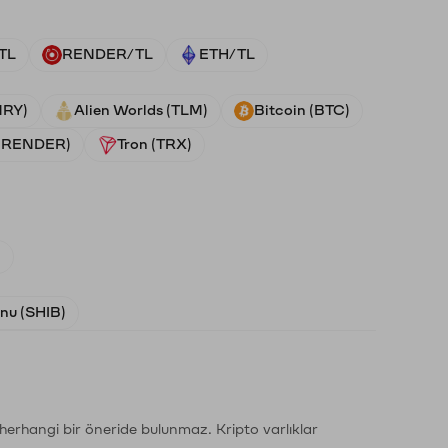
TL
RENDER/TL
ETH/TL
NRY)
Alien Worlds (TLM)
Bitcoin (BTC)
 (RENDER)
Tron (TRX)
)
Inu (SHIB)
li herhangi bir öneride bulunmaz. Kripto varlıklar