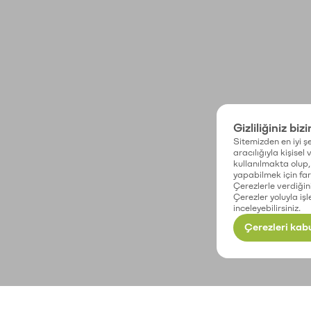
Gizliliğiniz biz
Sitemizden en iyi şe
aracılığıyla kişisel
kullanılmakta olup, 
yapabilmek için fark
Çerezlerle verdiğin
Çerezler yoluyla işl
inceleyebilirsiniz.
Çerezleri kabu