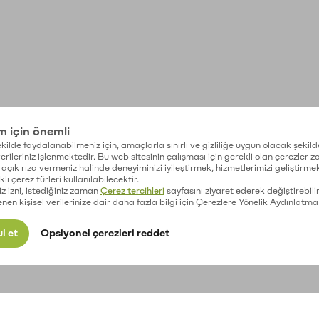
im için önemli
kilde faydalanabilmeniz için, amaçlarla sınırlı ve gizliliğe uygun olacak şekild
 verileriniz işlenmektedir. Bu web sitesinin çalışması için gerekli olan çerezler 
açık rıza vermeniz halinde deneyiminizi iyileştirmek, hizmetlerimizi geliştirmek
lı çerez türleri kullanılabilecektir.
iz izni, istediğiniz zaman
Çerez tercihleri
sayfasını ziyaret ederek değiştirebilir
enen kişisel verilerinize dair daha fazla bilgi için Çerezlere Yönelik Aydınlatma
l et
Opsiyonel çerezleri reddet