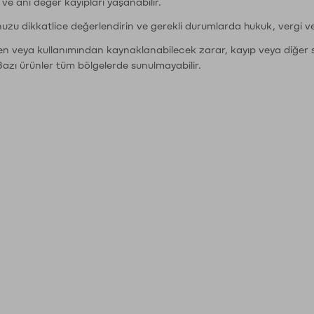
r ve ani değer kayıpları yaşanabilir.
nuzu dikkatlice değerlendirin ve gerekli durumlarda hukuk, vergi v
den veya kullanımından kaynaklanabilecek zarar, kayıp veya diğer 
Bazı ürünler tüm bölgelerde sunulmayabilir.