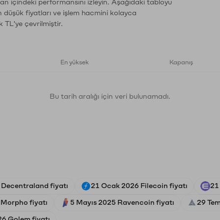
man içindeki performansını izleyin. Aşağıdaki tabloyu
n düşük fiyatları ve işlem hacmini kolayca
 TL'ye çevrilmiştir.
En yüksek
Kapanış
Bu tarih aralığı için veri bulunamadı.
Decentraland fiyatı
21 Ocak 2026 Filecoin fiyatı
21
 Morpho fiyatı
5 Mayıs 2025 Ravencoin fiyatı
29 Tem
26 Golem fiyatı