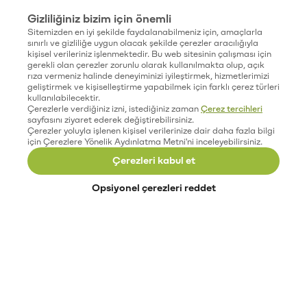
Gizliliğiniz bizim için önemli
Sitemizden en iyi şekilde faydalanabilmeniz için, amaçlarla
sınırlı ve gizliliğe uygun olacak şekilde çerezler aracılığıyla
kişisel verileriniz işlenmektedir. Bu web sitesinin çalışması için
gerekli olan çerezler zorunlu olarak kullanılmakta olup, açık
rıza vermeniz halinde deneyiminizi iyileştirmek, hizmetlerimizi
geliştirmek ve kişiselleştirme yapabilmek için farklı çerez türleri
kullanılabilecektir.
Çerezlerle verdiğiniz izni, istediğiniz zaman
Çerez tercihleri
sayfasını ziyaret ederek değiştirebilirsiniz.
Çerezler yoluyla işlenen kişisel verilerinize dair daha fazla bilgi
için Çerezlere Yönelik Aydınlatma Metni'ni inceleyebilirsiniz.
Çerezleri kabul et
Opsiyonel çerezleri reddet
Paribu’yu keşfet
Eğitimler