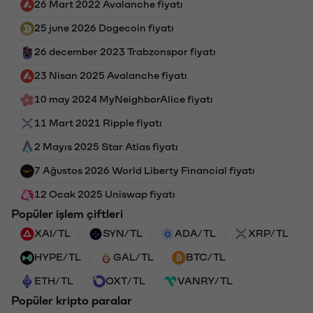
26 Mart 2022 Avalanche fiyatı
25 june 2026 Dogecoin fiyatı
26 december 2023 Trabzonspor fiyatı
23 Nisan 2025 Avalanche fiyatı
10 may 2024 MyNeighborAlice fiyatı
11 Mart 2021 Ripple fiyatı
2 Mayıs 2025 Star Atlas fiyatı
7 Ağustos 2026 World Liberty Financial fiyatı
12 Ocak 2025 Uniswap fiyatı
Popüler işlem çiftleri
XAI/TL
SYN/TL
ADA/TL
XRP/TL
HYPE/TL
GAL/TL
BTC/TL
ETH/TL
OXT/TL
VANRY/TL
Popüler kripto paralar