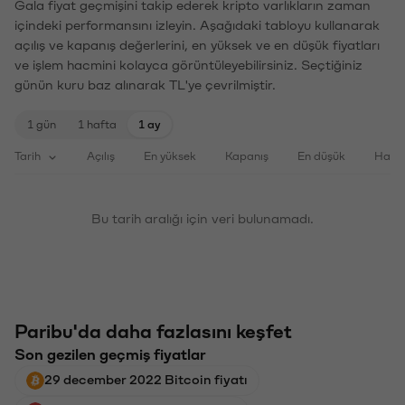
Gala fiyat geçmişini takip ederek kripto varlıkların zaman
içindeki performansını izleyin. Aşağıdaki tabloyu kullanarak
açılış ve kapanış değerlerini, en yüksek ve en düşük fiyatları
ve işlem hacmini kolayca görüntüleyebilirsiniz. Seçtiğiniz
günün kuru baz alınarak TL'ye çevrilmiştir.
1 gün
1 hafta
1 ay
Tarih
Açılış
En yüksek
Kapanış
En düşük
Haci
Bu tarih aralığı için veri bulunamadı.
Paribu'da daha fazlasını keşfet
Son gezilen geçmiş fiyatlar
29 december 2022 Bitcoin fiyatı