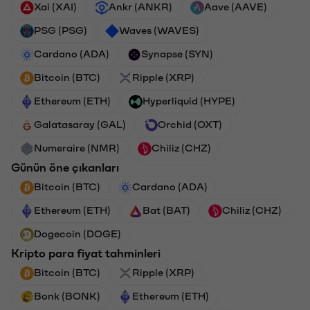
Xai (XAI)
Ankr (ANKR)
Aave (AAVE)
PSG (PSG)
Waves (WAVES)
Cardano (ADA)
Synapse (SYN)
Bitcoin (BTC)
Ripple (XRP)
Ethereum (ETH)
Hyperliquid (HYPE)
Galatasaray (GAL)
Orchid (OXT)
Numeraire (NMR)
Chiliz (CHZ)
Günün öne çıkanları
Bitcoin (BTC)
Cardano (ADA)
Ethereum (ETH)
Bat (BAT)
Chiliz (CHZ)
Dogecoin (DOGE)
Kripto para fiyat tahminleri
Bitcoin (BTC)
Ripple (XRP)
Bonk (BONK)
Ethereum (ETH)