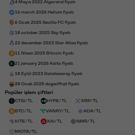
4 Mayıs 2022 Algorand fiyatı
16 march 2026 Helium fiyatı
6 Ocak 2025 Sevilla FC fiyatı
18 october 2025 Sky fiyatı
22 december 2023 Star Atlas fiyatı
11 Nisan 2025 Bitcoin fiyatı
21 january 2026 Kaito fiyatı
18 Eylül 2023 Galatasaray fiyatı
28 Ocak 2025 dogwifhat fiyatı
Popüler işlem çiftleri
CTSI/TL
HYPE/TL
XRP/TL
BTC/TL
VANRY/TL
ADA/TL
KITE/TL
XAI/TL
NMR/TL
MIOTA/TL