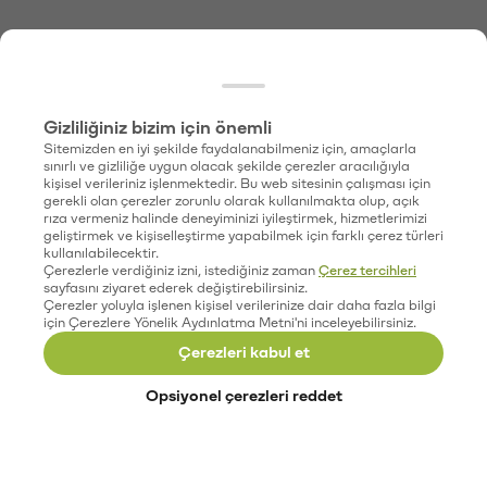
Gizliliğiniz bizim için önemli
Sitemizden en iyi şekilde faydalanabilmeniz için, amaçlarla
sınırlı ve gizliliğe uygun olacak şekilde çerezler aracılığıyla
kişisel verileriniz işlenmektedir. Bu web sitesinin çalışması için
gerekli olan çerezler zorunlu olarak kullanılmakta olup, açık
rıza vermeniz halinde deneyiminizi iyileştirmek, hizmetlerimizi
geliştirmek ve kişiselleştirme yapabilmek için farklı çerez türleri
kullanılabilecektir.
Çerezlerle verdiğiniz izni, istediğiniz zaman
Çerez tercihleri
sayfasını ziyaret ederek değiştirebilirsiniz.
Çerezler yoluyla işlenen kişisel verilerinize dair daha fazla bilgi
için Çerezlere Yönelik Aydınlatma Metni'ni inceleyebilirsiniz.
Çerezleri kabul et
Opsiyonel çerezleri reddet