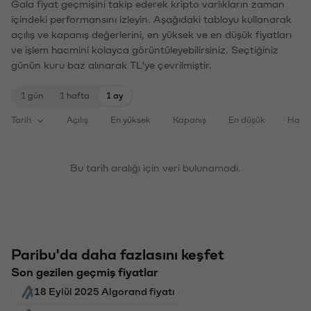
Gala fiyat geçmişini takip ederek kripto varlıkların zaman
içindeki performansını izleyin. Aşağıdaki tabloyu kullanarak
açılış ve kapanış değerlerini, en yüksek ve en düşük fiyatları
ve işlem hacmini kolayca görüntüleyebilirsiniz. Seçtiğiniz
günün kuru baz alınarak TL'ye çevrilmiştir.
1 gün
1 hafta
1 ay
Tarih
Açılış
En yüksek
Kapanış
En düşük
Haci
Bu tarih aralığı için veri bulunamadı.
Paribu'da daha fazlasını keşfet
Son gezilen geçmiş fiyatlar
18 Eylül 2025 Algorand fiyatı