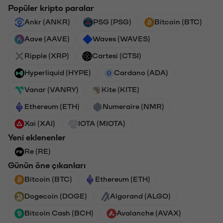
Popüler kripto paralar
Ankr (ANKR)
PSG (PSG)
Bitcoin (BTC)
Aave (AAVE)
Waves (WAVES)
Ripple (XRP)
Cartesi (CTSI)
Hyperliquid (HYPE)
Cardano (ADA)
Vanar (VANRY)
Kite (KITE)
Ethereum (ETH)
Numeraire (NMR)
Xai (XAI)
IOTA (MIOTA)
Yeni eklenenler
Re (RE)
Günün öne çıkanları
Bitcoin (BTC)
Ethereum (ETH)
Dogecoin (DOGE)
Algorand (ALGO)
Bitcoin Cash (BCH)
Avalanche (AVAX)