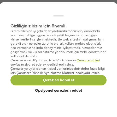
Gizliliğiniz bizim için önemli
Sitemizden en iyi şekilde faydalanabilmeniz için, amaçlarla
sınırlı ve gizliliğe uygun olacak şekilde çerezler aracılığıyla
kişisel verileriniz işlenmektedir. Bu web sitesinin çalışması için
gerekli olan çerezler zorunlu olarak kullanılmakta olup, açık
rıza vermeniz halinde deneyiminizi iyileştirmek, hizmetlerimizi
geliştirmek ve kişiselleştirme yapabilmek için farklı çerez türleri
kullanılabilecektir.
Çerezlerle verdiğiniz izni, istediğiniz zaman
Çerez tercihleri
sayfasını ziyaret ederek değiştirebilirsiniz.
Çerezler yoluyla işlenen kişisel verilerinize dair daha fazla bilgi
için Çerezlere Yönelik Aydınlatma Metni'ni inceleyebilirsiniz.
Çerezleri kabul et
Opsiyonel çerezleri reddet