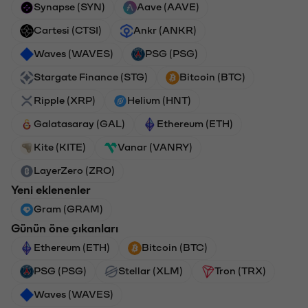
Synapse (SYN)
Aave (AAVE)
Cartesi (CTSI)
Ankr (ANKR)
Waves (WAVES)
PSG (PSG)
Stargate Finance (STG)
Bitcoin (BTC)
Ripple (XRP)
Helium (HNT)
Galatasaray (GAL)
Ethereum (ETH)
Kite (KITE)
Vanar (VANRY)
LayerZero (ZRO)
Yeni eklenenler
Gram (GRAM)
Günün öne çıkanları
Ethereum (ETH)
Bitcoin (BTC)
PSG (PSG)
Stellar (XLM)
Tron (TRX)
Waves (WAVES)