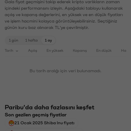
Gala fiyat geçmişini takip ederek kripto varlıkların zaman
içindeki performansını izleyin. Aşağıdaki tabloyu kullanarak
açılış ve kapanış değerlerini, en yüksek ve en düşük fiyatları
ve işlem hacmini kolayca görüntüleyebilirsiniz. Seçtiğiniz
günün kuru baz alınarak TL'ye çevrilmiştir.
1 gün
1 hafta
1 ay
Tarih
Açılış
En yüksek
Kapanış
En düşük
Haci
Bu tarih aralığı için veri bulunamadı.
Paribu'da daha fazlasını keşfet
Son gezilen geçmiş fiyatlar
21 Ocak 2025 Shiba Inu fiyatı