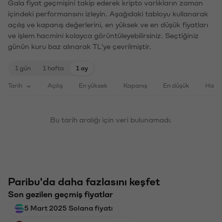
Gala fiyat geçmişini takip ederek kripto varlıkların zaman
içindeki performansını izleyin. Aşağıdaki tabloyu kullanarak
açılış ve kapanış değerlerini, en yüksek ve en düşük fiyatları
ve işlem hacmini kolayca görüntüleyebilirsiniz. Seçtiğiniz
günün kuru baz alınarak TL'ye çevrilmiştir.
1 gün
1 hafta
1 ay
Tarih
Açılış
En yüksek
Kapanış
En düşük
Haci
Bu tarih aralığı için veri bulunamadı.
Paribu'da daha fazlasını keşfet
Son gezilen geçmiş fiyatlar
5 Mart 2025 Solana fiyatı