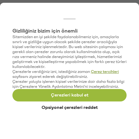
Gizliliğiniz bizim için önemli
Sitemizden en iyi şekilde faydalanabilmeniz için, amaçlarla
sınırlı ve gizliliğe uygun olacak şekilde çerezler aracılığıyla
kişisel verileriniz işlenmektedir. Bu web sitesinin çalışması için
gerekli olan çerezler zorunlu olarak kullanılmakta olup, açık
rıza vermeniz halinde deneyiminizi iyileştirmek, hizmetlerimizi
geliştirmek ve kişiselleştirme yapabilmek için farklı çerez türleri
kullanılabilecektir.
Çerezlerle verdiğiniz izni, istediğiniz zaman
Çerez tercihleri
sayfasını ziyaret ederek değiştirebilirsiniz.
Çerezler yoluyla işlenen kişisel verilerinize dair daha fazla bilgi
için Çerezlere Yönelik Aydınlatma Metni'ni inceleyebilirsiniz.
Çerezleri kabul et
Opsiyonel çerezleri reddet