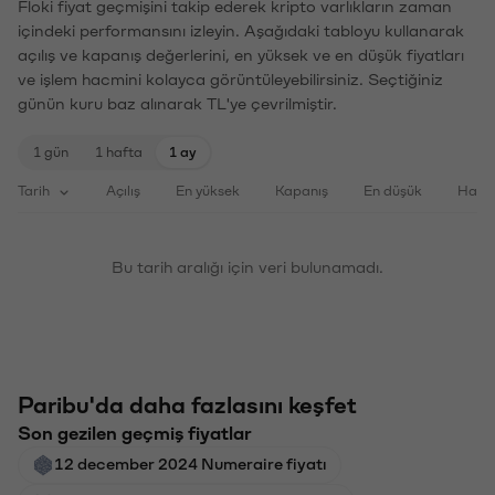
Floki fiyat geçmişini takip ederek kripto varlıkların zaman
içindeki performansını izleyin. Aşağıdaki tabloyu kullanarak
açılış ve kapanış değerlerini, en yüksek ve en düşük fiyatları
ve işlem hacmini kolayca görüntüleyebilirsiniz. Seçtiğiniz
günün kuru baz alınarak TL'ye çevrilmiştir.
1 gün
1 hafta
1 ay
Tarih
Açılış
En yüksek
Kapanış
En düşük
Haci
Bu tarih aralığı için veri bulunamadı.
Paribu'da daha fazlasını keşfet
Son gezilen geçmiş fiyatlar
12 december 2024 Numeraire fiyatı