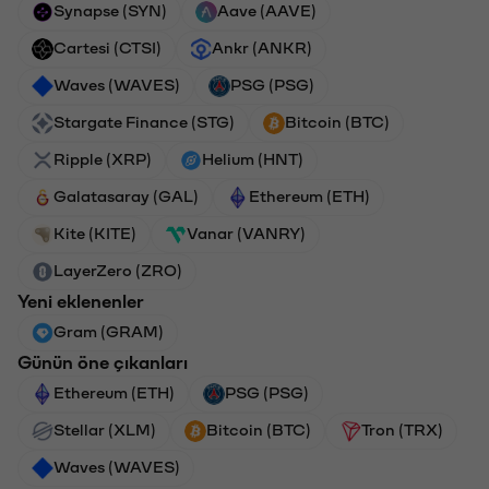
Synapse (SYN)
Aave (AAVE)
Cartesi (CTSI)
Ankr (ANKR)
Waves (WAVES)
PSG (PSG)
Stargate Finance (STG)
Bitcoin (BTC)
Ripple (XRP)
Helium (HNT)
Galatasaray (GAL)
Ethereum (ETH)
Kite (KITE)
Vanar (VANRY)
LayerZero (ZRO)
Yeni eklenenler
Gram (GRAM)
Günün öne çıkanları
Ethereum (ETH)
PSG (PSG)
Stellar (XLM)
Bitcoin (BTC)
Tron (TRX)
Waves (WAVES)