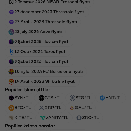
2 Temmuz 2026 NEAR Protocol fiyatı
27 december 2023 Threshold fiyatı
27 Aralık 2023 Threshold fiyatı
28 july 2026 Aave fiyatı
9 Şubat 2025 Illuvium fiyatı
13 Ocak 2021 Tezos fiyatı
9 Şubat 2026 Illuvium fiyatı
10 Eylül 2023 FC Barcelona fiyatı
19 Aralık 2023 Shiba Inu fiyatı
Popüler işlem çiftleri
SYN/TL
CTSI/TL
STG/TL
HNT/TL
BTC/TL
XRP/TL
GAL/TL
KITE/TL
VANRY/TL
ZRO/TL
Popüler kripto paralar