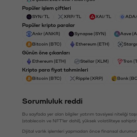
Popüler işlem çiftleri
SYN/TL
XRP/TL
XAI/TL
ADA
Popüler kripto paralar
Ankr (ANKR)
Synapse (SYN)
Aave (
Bitcoin (BTC)
Ethereum (ETH)
Starg
Günün öne çıkanları
Ethereum (ETH)
Stellar (XLM)
Tron (
Kripto para fiyat tahminleri
Bitcoin (BTC)
Ripple (XRP)
Bonk (B
Sorumluluk reddi
Bu sayfada yer alan bilgiler yatırım tavsiyesi niteliği ta
(stablecoin ve NFT'ler dahil), yüksek volatiliteye sahipti
Dijital varlık işlemleri yapmadan önce finansal durumu