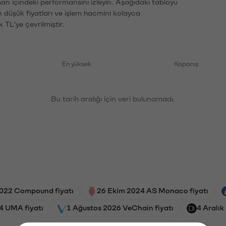
man içindeki performansını izleyin. Aşağıdaki tabloyu
n düşük fiyatları ve işlem hacmini kolayca
 TL'ye çevrilmiştir.
En yüksek
Kapanış
Bu tarih aralığı için veri bulunamadı.
2022 Compound fiyatı
26 Ekim 2024 AS Monaco fiyatı
4 UMA fiyatı
1 Ağustos 2026 VeChain fiyatı
4 Aralık