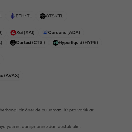
L
ETH/TL
CTSI/TL
G)
Xai (XAI)
Cardano (ADA)
L)
Cartesi (CTSI)
Hyperliquid (HYPE)
he (AVAX)
li herhangi bir öneride bulunmaz. Kripto varlıklar
eya yatırım danışmanınızdan destek alın.