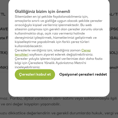
Gizliliğiniz bizim için önemli
/TL
BTC/TL
STG/TL
VANRY/TL
GAL/T
Sitemizden en iyi şekilde faydalanabilmeniz için,
amaçlarla sınırlı ve gizliliğe uygun olacak şekilde çerezler
aracılığıyla kişisel verileriniz işlenmektedir. Bu web
AAVE)
Ripple (XRP)
Waves (WAVES)
PSG (PS
sitesinin çalışması için gerekli olan çerezler zorunlu olarak
kullanılmakta olup, açık rıza vermeniz halinde
ate Finance (STG)
deneyiminizi iyileştirmek, hizmetlerimizi geliştirmek ve
Vanar (VANRY)
Galatasaray (GA
kişiselleştirme yapabilmek için farklı çerez türleri
kullanılabilecektir.
Çerezlerle verdiğiniz izni, istediğiniz zaman
Çerez
TRX)
Bitcoin (BTC)
Ripple (XRP)
Solana (SOL)
tercihleri
sayfasını ziyaret ederek değiştirebilirsiniz.
Çerezler yoluyla işlenen kişisel verilerinize dair daha fazla
bilgi için Çerezlere Yönelik Aydınlatma Metni'ni
ONK)
inceleyebilirsiniz.
Ethereum (ETH)
Synapse (SYN)
Avalanc
Çerezleri kabul et
Opsiyonel çerezleri reddet
şımaz. Paribu, dijital varlıkların alım-satımı veya saklanmasıyla ilgi
r ve ani değer kayıpları yaşanabilir.
nuzu dikkatlice değerlendirin ve gerekli durumlarda hukuk, vergi v