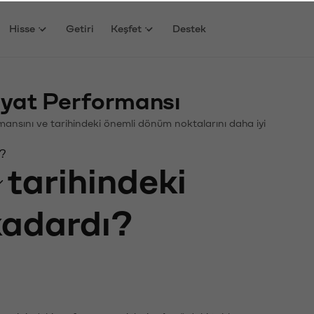
Hisse
Getiri
Keşfet
Destek
iyat Performansı
formansını ve tarihindeki önemli dönüm noktalarını daha iyi
ı?
tarihindeki
 kadardı?