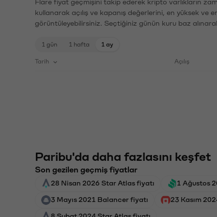
Flare fiyat geçmişini takip ederek kripto varlıkların za
kullanarak açılış ve kapanış değerlerini, en yüksek ve e
görüntüleyebilirsiniz. Seçtiğiniz günün kuru baz alınarak
1 gün
1 hafta
1 ay
Tarih
Açılış
Paribu'da daha fazlasını keşfet
Son gezilen geçmiş fiyatlar
28 Nisan 2026 Star Atlas fiyatı
1 Ağustos 
3 Mayıs 2021 Balancer fiyatı
23 Kasım 202
8 Şubat 2024 Star Atlas fiyatı