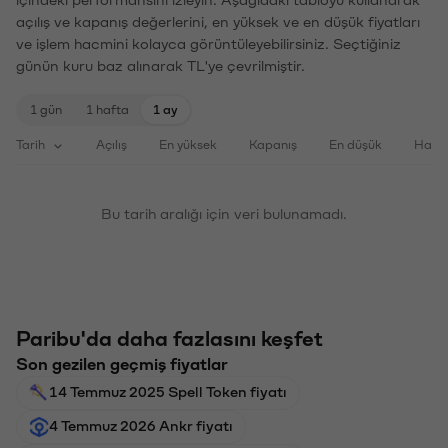
açılış ve kapanış değerlerini, en yüksek ve en düşük fiyatları
ve işlem hacmini kolayca görüntüleyebilirsiniz. Seçtiğiniz
günün kuru baz alınarak TL'ye çevrilmiştir.
1 gün
1 hafta
1 ay
Tarih
Açılış
En yüksek
Kapanış
En düşük
Haci
Bu tarih aralığı için veri bulunamadı.
Paribu'da daha fazlasını keşfet
Son gezilen geçmiş fiyatlar
14 Temmuz 2025 Spell Token fiyatı
4 Temmuz 2026 Ankr fiyatı