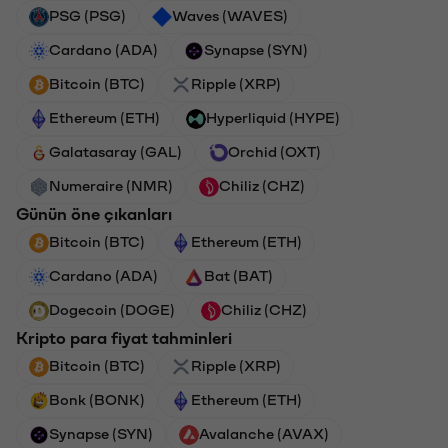
PSG (PSG)
Waves (WAVES)
Cardano (ADA)
Synapse (SYN)
Bitcoin (BTC)
Ripple (XRP)
Ethereum (ETH)
Hyperliquid (HYPE)
Galatasaray (GAL)
Orchid (OXT)
Numeraire (NMR)
Chiliz (CHZ)
Günün öne çıkanları
Bitcoin (BTC)
Ethereum (ETH)
Cardano (ADA)
Bat (BAT)
Dogecoin (DOGE)
Chiliz (CHZ)
Kripto para fiyat tahminleri
Bitcoin (BTC)
Ripple (XRP)
Bonk (BONK)
Ethereum (ETH)
Synapse (SYN)
Avalanche (AVAX)