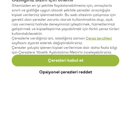
Sitemizden en iyi şekilde faydalanabilmeniz için, amaçlarla
sınırlı ve gizliliğe uygun olacak şekilde çerezler aracılığıyla
kişisel verileriniz işlenmektedir. Bu web sitesinin çalışması için
gerekli olan çerezler zorunlu olarak kullanılmakta olup, açık
rıza vermeniz halinde deneyiminizi iyileştirmek, hizmetlerimizi
geliştirmek ve kişiselleştirme yapabilmek için farklı çerez türleri
kullanılabilecektir.
Çerezlerle verdiğiniz izni, istediğiniz zaman
Çerez tercihleri
sayfasını ziyaret ederek değiştirebilirsiniz.
Çerezler yoluyla işlenen kişisel verilerinize dair daha fazla bilgi
için Çerezlere Yönelik Aydınlatma Metni'ni inceleyebilirsiniz.
Çerezleri kabul et
Opsiyonel çerezleri reddet
Paribu’yu keşfet
Eğitimler
Etkinlikler
Açık pozisyonlar