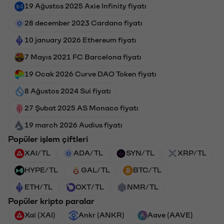
19 Ağustos 2025 Axie Infinity fiyatı
28 december 2023 Cardano fiyatı
10 january 2026 Ethereum fiyatı
7 Mayıs 2021 FC Barcelona fiyatı
19 Ocak 2026 Curve DAO Token fiyatı
8 Ağustos 2024 Sui fiyatı
27 Şubat 2025 AS Monaco fiyatı
19 march 2026 Audius fiyatı
Popüler işlem çiftleri
XAI/TL
ADA/TL
SYN/TL
XRP/TL
HYPE/TL
GAL/TL
BTC/TL
ETH/TL
OXT/TL
NMR/TL
Popüler kripto paralar
Xai (XAI)
Ankr (ANKR)
Aave (AAVE)