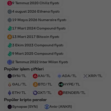
9 Temmuz 2020 Chiliz fiyatı
4 august 2026 Ethena fiyatı
19 Mayıs 2026 Numeraire fiyatı
17 Mart 2024 Compound fiyatı
13 Mart 2017 Bitcoin fiyatı
3 Ekim 2023 Compound fiyatı
9 Mart 2025 Compound fiyatı
2 Temmuz 2022 Inter Milan fiyatı
Popüler işlem çiftleri
SYN/TL
XAI/TL
ADA/TL
XRP/TL
GAL/TL
BTC/TL
HYPE/TL
ETH/TL
OXT/TL
RENDER/TL
Popüler kripto paralar
Synapse (SYN)
Ankr (ANKR)