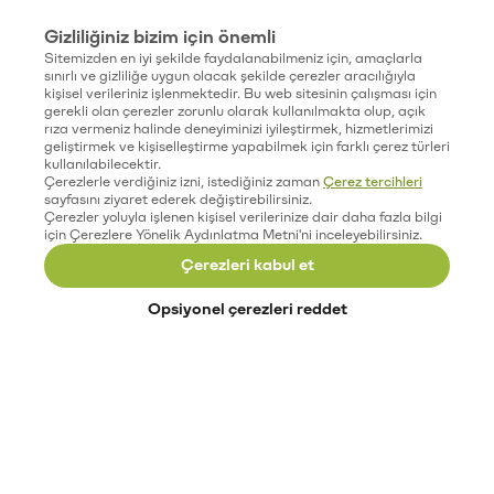
Gizliliğiniz bizim için önemli
Sitemizden en iyi şekilde faydalanabilmeniz için, amaçlarla
sınırlı ve gizliliğe uygun olacak şekilde çerezler aracılığıyla
kişisel verileriniz işlenmektedir. Bu web sitesinin çalışması için
gerekli olan çerezler zorunlu olarak kullanılmakta olup, açık
rıza vermeniz halinde deneyiminizi iyileştirmek, hizmetlerimizi
geliştirmek ve kişiselleştirme yapabilmek için farklı çerez türleri
kullanılabilecektir.
Çerezlerle verdiğiniz izni, istediğiniz zaman
Çerez tercihleri
sayfasını ziyaret ederek değiştirebilirsiniz.
Çerezler yoluyla işlenen kişisel verilerinize dair daha fazla bilgi
için Çerezlere Yönelik Aydınlatma Metni'ni inceleyebilirsiniz.
Çerezleri kabul et
Opsiyonel çerezleri reddet
Paribu’yu keşfet
Eğitimler