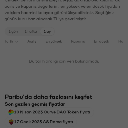
açılış ve kapanış değerlerini, en yüksek ve en düşük fiyatları
ve işlem hacmini kolayca görüntüleyebilirsiniz. Seçtiğiniz
günün kuru baz alınarak TL'ye çevrilmiştir.
1 gün
1 hafta
1 ay
Tarih
Açılış
En yüksek
Kapanış
En düşük
Haci
Bu tarih aralığı için veri bulunamadı.
Paribu'da daha fazlasını keşfet
Son gezilen geçmiş fiyatlar
10 Nisan 2023 Curve DAO Token fiyatı
17 Ocak 2023 AS Roma fiyatı