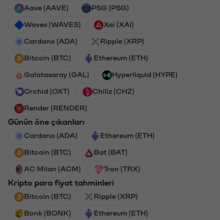
Aave (AAVE)
PSG (PSG)
Waves (WAVES)
Xai (XAI)
Cardano (ADA)
Ripple (XRP)
Bitcoin (BTC)
Ethereum (ETH)
Galatasaray (GAL)
Hyperliquid (HYPE)
Orchid (OXT)
Chiliz (CHZ)
Render (RENDER)
Günün öne çıkanları
Cardano (ADA)
Ethereum (ETH)
Bitcoin (BTC)
Bat (BAT)
AC Milan (ACM)
Tron (TRX)
Kripto para fiyat tahminleri
Bitcoin (BTC)
Ripple (XRP)
Bonk (BONK)
Ethereum (ETH)